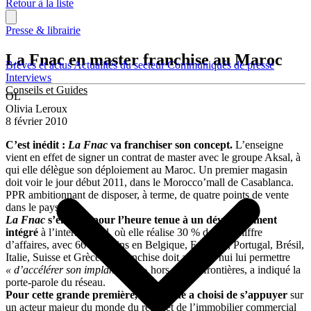
Retour à la liste
Presse & librairie
La Fnac en master franchise au Maroc
Brèves et actus
Actualités du secteur
Communiqués de presse
Interviews
Conseils et Guides
OL
Olivia Leroux
8 février 2010
C’est inédit :
La Fnac
va franchiser son concept.
L’enseigne
vient en effet de signer un contrat de master avec le groupe Aksal, à
qui elle délègue son déploiement au Maroc. Un premier magasin
doit voir le jour début 2011, dans le Morocco’mall de Casablanca.
PPR ambitionnant de disposer, à terme, de quatre points de vente
dans le pays.
La Fnac
s’en était pour l’heure tenue à un développement
intégré
à l’international, où elle réalise 30 % de son chiffre
d’affaires, avec 66 magasins en Belgique, Espagne, Portugal, Brésil,
Italie, Suisse et Grèce. La franchise doit aujourd’hui lui permettre
« d’accélérer son implantation »
hors de nos frontières, a indiqué la
porte-parole du réseau.
Pour cette grande première, l’enseigne a choisi de s’appuyer
sur
un acteur majeur du monde du retail et de l’immobilier commercial