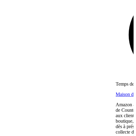
Temps de l
Maison de 
Amazon an
de Counter
aux client
boutique, 
dès à prés
collecte d