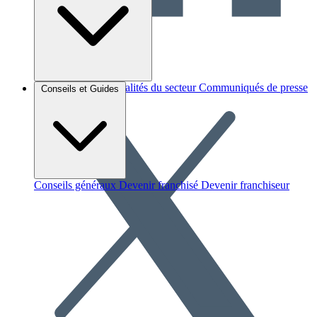
Brèves et actus
Actualités du secteur
Communiqués de presse
Conseils et Guides
Interviews
Conseils généraux
Devenir franchisé
Devenir franchiseur