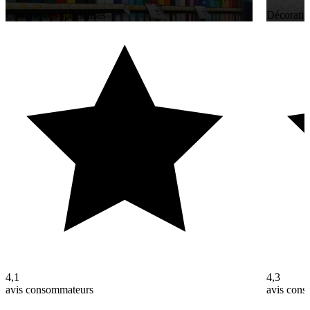
Commerces spécialisés
Décoratio
4,1
4,3
avis consommateurs
avis con