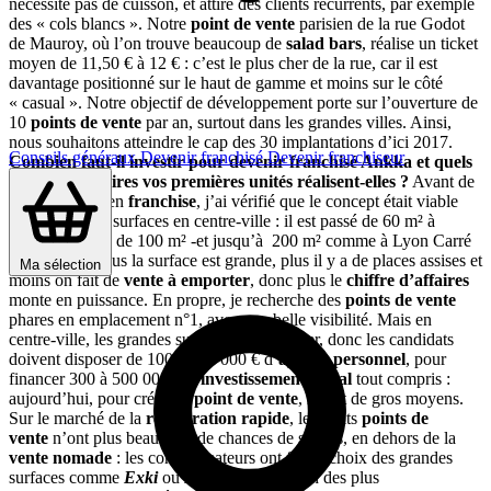
nécessite pas de cuisson, et attire des clients récurrents, par exemple
des « cols blancs ». Notre
point de vente
parisien de la rue Godot
de Mauroy, où l’on trouve beaucoup de
salad bars
, réalise un ticket
moyen de 11,50 € à 12 € : c’est le plus cher de la rue, car il est
davantage positionné sur le haut de gamme et moins sur le côté
« casual ». Notre objectif de développement porte sur l’ouverture de
10
points de vente
par an, surtout dans les grandes villes. Ainsi,
nous souhaitons atteindre le cap des 30 implantations d’ici 2017.
Conseils généraux
Devenir franchisé
Devenir franchiseur
Combien faut-il investir pour devenir franchisé Ankka et quels
chiffres d’affaires vos premières unités réalisent-elles ?
Avant de
lancer
Ankka
en
franchise
, j’ai vérifié que le concept était viable
sur de grandes surfaces en centre-ville : il est passé de 60 m² à
l’origine à plus de 100 m² -et jusqu’à 200 m² comme à Lyon Carré
de Soie- car, plus la surface est grande, plus il y a de places assises et
Ma sélection
moins on fait de
vente à emporter
, donc plus le
chiffre d’affaires
monte en puissance. En propre, je recherche des
points de vente
phares en emplacement n°1, avec une belle visibilité. Mais en
centre-ville, les grandes surfaces coûtent cher, donc les candidats
doivent disposer de 100 à 150 000 € d’
apport personnel
, pour
financer 300 à 500 000 € d’
investissement
initial
tout compris :
aujourd’hui, pour créer un
point de vente
, il faut de gros moyens.
Sur le marché de la
restauration rapide
, les petits
points de
vente
n’ont plus beaucoup de chances de succès, en dehors de la
vente nomade
: les consommateurs ont fait le choix des grandes
surfaces comme
Exki
ou
Prêt à Manger
.
Un des plus