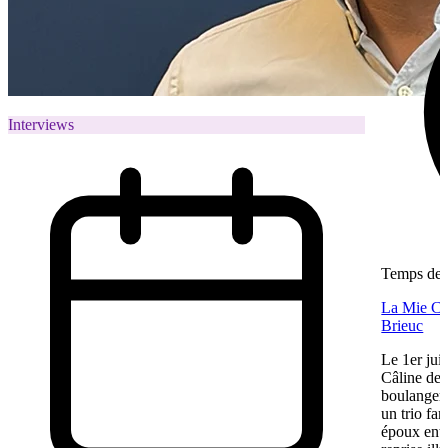
Interviews
Temps de l
La Mie Câl
Brieuc
Le 1er jui
Câline de 
boulangeri
un trio fa
époux entre