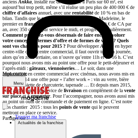
anciens
Ankka
,
installé rue de La Boétie à Paris sur 60 m², est
aujourd’hui trop petit, même s’il réalise un peu plus de 400 000 € de
chiffre d’affaires
annuel, avec une
rentabilité
de 10 % en bas de
bilan. Tandis que le
point de vente
parisien de la Madeleine, le
premier en
franchise
, ouvert en 2012, atteint 600 000 € de CA par
an, avec 350 clients par service le midi, et progresse régulièrement.
Comment prévoyez-vous désormais de faire encore évoluer
votre concept en termes d’offre et de formes de vente ? Quels
sont vos chantiers pour 2015 ?
Pour développer
Ankka
en hyper
centre-ville ou en centre commercial, il faut ouvrir toute la journée,
alors qu’en zone tertiaire, on n’ouvre qu’entre 11h et 15-16 h. C’est
pourquoi nous avons mis au point une offre pour le petit-déjeuner et
l’après-midi :
gâteaux
,
viennoiseries
… Le soir, dans une
Mon compte
implantation en centre commercial avec cinémas, nous avons mis en
place en 2014 une offre pour « l’after work » : vin au verre, bière
Menu
pression, assiette de charcuterie, tapenade … Et depuis mars 2015,
nous avons lancé un service de
livraison
en complément de la
vente
sur place
et
à emporter
. Pour l’accompagner, nous avons aussi mis
au point un outil de commande et de paiement en ligne. C’est notre
gros chantier 2015 : tous les
points de vente
qui le peuvent
mettront en place ce service.
Trouver ma franchise
Partager sur :
Actualités de la franchise