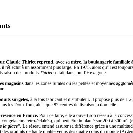
ants
ue Claude Thiriet reprend, avec sa mère, la boulangerie familiale à
s il réfléchit à un assortiment plus large. En 1975, alors qu’il est toujou
livraison des produits
Thiriet
se fait dans tout l’Hexagone.
 ses magasins
dans les zones rurales ou les petites et moyennes agglom
ne.
duits surgelés,
à la fois fabricant et distributeur. Il propose plus de 1 
ans les Dom Tom, ainsi que 87 centres de livraison à domicile.
 présence en France.
Pour ce faire, elle a ouvert son réseau à la conce
 congélateurs rétro-éclairés), qui peut être implanté sur 200 à 300 m2 (r
 la glace”.
Le réseau entend assurer sa différence grâce à une multitude
t des produits de haute qualité venus des quatre coins du monde (Argent