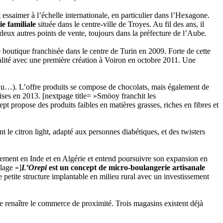
ssaimer à l’échelle internationale, en particulier dans l’Hexagone.
ie familiale
située dans le centre-ville de Troyes. Au fil des ans, il
deux autres points de vente, toujours dans la préfecture de l’Aube.
boutique franchisée dans le centre de Turin en 2009. Forte de cette
alité avec une première création à Voiron en octobre 2011. Une
eau…). L’offre produits se compose de chocolats, mais également de
chises en 2013. [nextpage title= »Smöoy franchit les
t propose des produits faibles en matières grasses, riches en fibres et
nt le citron light, adapté aux personnes diabétiques, et des twisters
ement en Inde et en Algérie et entend poursuivre son expansion en
llage »]
L’Orepi
est un concept de micro-boulangerie artisanale
petite structure implantable en milieu rural avec un investissement
re renaître le commerce de proximité. Trois magasins existent déjà