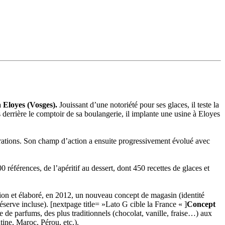
 Eloyes (Vosges).
Jouissant d’une notoriété pour ses glaces, il teste la
rs derrière le comptoir de sa boulangerie, il implante une usine à Eloyes
érations. Son champ d’action a ensuite progressivement évolué avec
200 références, de l’apéritif au dessert, dont 450 recettes de glaces et
ssion et élaboré, en 2012, un nouveau concept de magasin (identité
éserve incluse). [nextpage title= »Lato G cible la France « ]
Concept
 de parfums, des plus traditionnels (chocolat, vanille, fraise…) aux
ine, Maroc, Pérou, etc.).