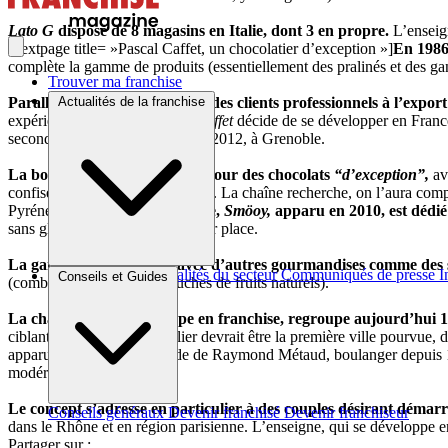
Lato G
dispose de 8 magasins en Italie, dont 3 en propre.
L’enseig
[nextpage title= »Pascal Caffet, un chocolatier d’exception »]
En 1986,
complète la gamme de produits (essentiellement des pralinés et des gan
Trouver ma franchise
Parallèlement, le contact avec des clients professionnels à l’expor
Actualités de la franchise
expérience, la maison
Pascal Caffet
décide de se développer en France
seconde a vu le jour, en octobre 2012, à Grenoble.
La boutique se veut un écrin pour des chocolats
“d’exception”,
av
confiseries, pâtisseries et biscuits. La chaîne recherche, on l’aura com
Pyrénées »]
D’origine espagnole,
Smöoy,
apparu en 2010,
est dédié
sans gluten qui sont fabriqués sur place.
La gamme est complétée avec d’autres gourmandises comme des 
Brèves et actus
Actualités du secteur
Communiqués de presse
I
Conseils et Guides
(combinaisons avec des couches de fruits naturels).
La chaîne, qui se développe en franchise, regroupe aujourd’hui 1
ciblant la France : Montpellier devrait être la première ville pourvue, 
apparu en 2009, sous l’égide de Raymond Métaud, boulanger depuis 1978
modéré.
Le concept s’adresse en particulier à des couples désirant démarre
Conseils généraux
Devenir franchisé
Devenir franchiseur
dans le Rhône et en région parisienne. L’enseigne, qui se développe 
Partager sur :