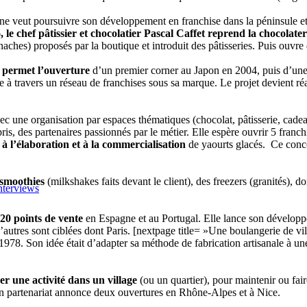
ne veut poursuivre son développement en franchise dans la péninsule et e
 le chef pâtissier et chocolatier Pascal Caffet reprend la chocolater
aches) proposés par la boutique et introduit des pâtisseries. Puis ouvre 
t permet l’ouverture
d’un premier corner au Japon en 2004, puis d’une 
 à travers un réseau de franchises sous sa marque. Le projet devient ré
ec une organisation par espaces thématiques (chocolat, pâtisserie, cad
pris, des partenaires passionnés par le métier. Elle espère ouvrir 5 fran
 à l’élaboration et à la commercialisation
de yaourts glacés. Ce concep
smoothies
(milkshakes faits devant le client), des freezers (granités), do
nterviews
20 points de vente
en Espagne et au Portugal. Elle lance son développ
d’autres sont ciblées dont Paris. [nextpage title= »Une boulangerie de vi
. Son idée était d’adapter sa méthode de fabrication artisanale à une 
r une activité dans un village
(ou un quartier), pour maintenir ou fai
en partenariat annonce deux ouvertures en Rhône-Alpes et à Nice.