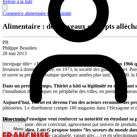
Retour à la liste
Commerce alimentaire de proximité
Alimentaire : de nouveaux concepts alléch
PB
Philippe Beaulieu
28 mai 2013
[nextpage title= »Thiriet veut faire des concessions »]
C’est en 1966 q
livraison à domicile et crée, en 1973, la société des glaces
Thiriet
. Pui
et ouvre sa première boutique quelques années plus tard. En 1980, la 
Dans un premier temps, Thiriet a bâti sa légitimité en déployant
l’installation de boutiques en périphérie des villes, en première couron
Aujourd’hui,
Thiriet
est devenu l’un des acteurs reconnus des pro
pâtisseries. Le distributeur compte 180 magasins dans l’Hexagone et d
Désormais, l’enseigne veut renforcer sa notoriété en étendant sa
Mon compte
visuelle rajeunie, décor convivial, agencement par univers de produits,
Menu
artisanal italien,
Lato G
propose toutes
“les saveurs du monde dans
plus exotiques (beurre de cacahuète, yaourt grec…) et en sélectionnan