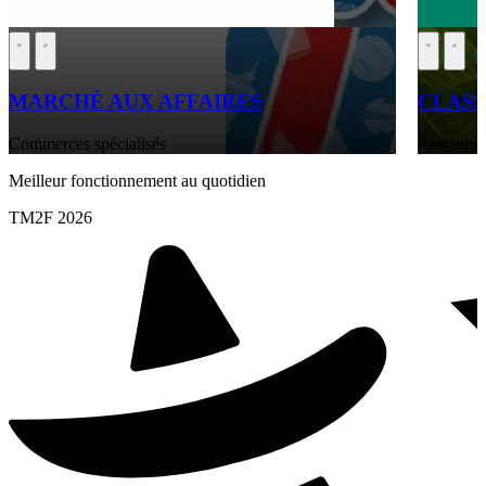
MARCHÉ AUX AFFAIRES
CLASS
Commerces spécialisés
Restaurati
Meilleur fonctionnement au quotidien
TM2F 2026