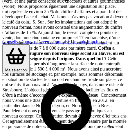
(vert), et une partie consacrée aux chocolats et autres gourmandises
(violet). Nous proposons également une dégustation sur place,
qui représente environ 25 % du chiffre d’affaires et a pour but de
développer l’acte d’achat. Mais nous n’avons pas vocation à devenir
le café du coin.. S. Sur . Sur les implantations qui ont adopté le
nouveau format, nous avons constaté une augmentation du chiffre
d’affaires de 15 %. Aujourd’hui, le réseau compte 65 points de
vente, dont une cinquantaine en propre et 17 en franchise, d’une
Conseils généraux
Devenir franchisé
Devenir franchiseur
surface comprise entre 70 et 80 m². Les boutiques atteignent un
chiffre d’affaires de 7 à 8 000 euros par mètre carré.
Coffea a
récemment inauguré son nouveau siège social au Havre, où est
implantée l’enseigne depuis l’origine. Dans quel but ?
Cette
opération nous a permis d’augmenter la surface de notre entrepôt,
qui est passée de 1 500 à 4 000 m². Nous avons ainsi pu accroître
Ma sélection
nos surfaces de stockage et, par exemple, nous sommes désormais
en situation de stocker le chocolat en chambre froide sur place, ce
qui se faisait auparavant à l’autre bout du pays, dans notre usine de
Strasbourg. L’objectif global était bien sûr de faciliter les flux et
d’être à même d’accompagner l’expansion du réseau. Concrètement
nous visons une dizaine d’ouverture en franchise en 2012, en
particulier dans le Nord, sur Lyon, en Normandie et à Brest.
Parallèlement nous poursuivons le passage des boutiques au
nouveau concept. Cette opération devrait être achevée d’ici trois ans.
Cet agrandissement était également devenu nécessaire par la montée
en puissance de notre activité sur le chocolat alors que
Coffea
était