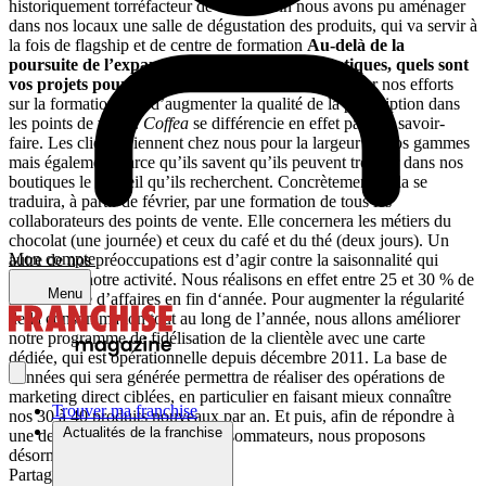
historiquement torréfacteur de café. Enfin nous avons pu aménager
dans nos locaux une salle de dégustation des produits, qui va servir à
la fois de flagship et de centre de formation
Au-delà de la
poursuite de l’expansion de votre parc de boutiques, quels sont
vos projets pour 2012 ?
Nous souhaitons faire porter nos efforts
sur la formation afin d’augmenter la qualité de la prescription dans
les points de vente.
Coffea
se différencie en effet par son savoir-
faire. Les clients viennent chez nous pour la largeur de nos gammes
mais également parce qu’ils savent qu’ils peuvent trouver dans nos
boutiques le conseil qu’ils recherchent. Concrètement, cela se
traduira, à partir de février, par une formation de tous les
collaborateurs des points de vente. Elle concernera les métiers du
chocolat (une journée) et ceux du café et du thé (deux jours). Un
Mon compte
autre de nos préoccupations est d’agir contre la saisonnalité qui
caractérise notre activité. Nous réalisons en effet entre 25 et 30 % de
Menu
notre chiffre d’affaires en fin d‘année. Pour augmenter la régularité
de la consommation tout au long de l’année, nous allons améliorer
notre programme de fidélisation de la clientèle avec une carte
dédiée, qui est opérationnelle depuis décembre 2011. La base de
données qui sera générée permettra de réaliser des opérations de
marketing direct ciblées, en particulier en faisant mieux connaître
Trouver ma franchise
nos 30 à 40 produits nouveaux par an. Et puis, afin de répondre à
Actualités de la franchise
une demande croissante des consommateurs, nous proposons
désormais nos cafés en capsules.
Partager sur :