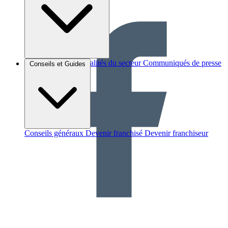
Brèves et actus
Actualités du secteur
Communiqués de presse
Conseils et Guides
Interviews
Conseils généraux
Devenir franchisé
Devenir franchiseur