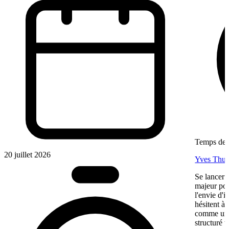
Temps de l
20 juillet 2026
Yves Thur
Se lancer 
majeur pou
l'envie d'
hésitent à 
comme une 
structuré 