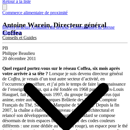
Retour à la liste
Commerce alimentaire de proximité
Antoine Warein, Directeur général
Brèves et actus
Actualités du secteur
Communiqués de presse
Coffea
Interviews
Conseils et Guides
PB
Philippe Beaulieu
20 décembre 2011
Quel regard portez-vous sur le réseau Coffea, six mois après
votre arrivée à sa tête ?
Lorsque je suis devenu directeur général
de
Coffea
, je venais d’un tout autre secteur d’activité, en
l’occurrence la coiffure, et j’ai pris le temps de faire la connaissance
de l’enseigne.
Coffea
, qui a été fondée en 1968 par Georges-Louis
Hauguel, fait partie, depuis 1997, du groupe familial Burrus (qui
anime, entre autres, les marques Brûlerie des Ternes, Comptoir
Français du Thé, Salavin et Marquise de Sévigné). Depuis la fin
2007, la chaîne a élaboré un nouveau concept architectural et
relancé son développement. La boutique standard se compose
désormais de trois espaces bien définis par des codes couleurs
différents : une zone dédiée au café (en rouge), un espace pour le thé