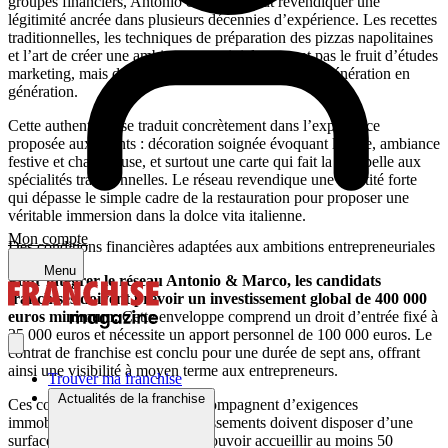
groupes financiers, Antonio & Marco peut revendiquer une
légitimité ancrée dans plusieurs décennies d’expérience. Les recettes
traditionnelles, les techniques de préparation des pizzas napolitaines
et l’art de créer une ambiance conviviale ne sont pas le fruit d’études
marketing, mais d’un héritage familial transmis de génération en
génération.
Cette authenticité se traduit concrètement dans l’expérience
proposée aux clients : décoration soignée évoquant l’Italie, ambiance
festive et chaleureuse, et surtout une carte qui fait la part belle aux
spécialités traditionnelles. Le réseau revendique une identité forte
qui dépasse le simple cadre de la restauration pour proposer une
véritable immersion dans la dolce vita italienne.
Mon compte
Des conditions financières adaptées aux ambitions entrepreneuriales
Menu
Pour intégrer le réseau Antonio & Marco, les candidats
franchisés doivent prévoir un investissement global de 400 000
euros minimum.
Cette enveloppe comprend un droit d’entrée fixé à
25 000 euros et nécessite un apport personnel de 100 000 euros. Le
contrat de franchise est conclu pour une durée de sept ans, offrant
ainsi une visibilité à moyen terme aux entrepreneurs.
Trouver ma franchise
Actualités de la franchise
Ces conditions financières s’accompagnent d’exigences
immobilières précises : les établissements doivent disposer d’une
surface minimale de 180 m² et pouvoir accueillir au moins 50