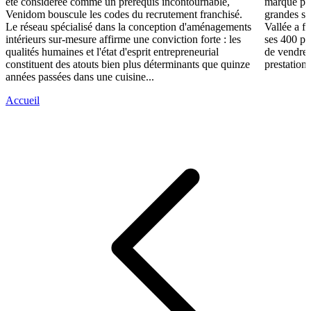
été considérée comme un prérequis incontournable,
marqué par
Venidom bouscule les codes du recrutement franchisé.
grandes su
Le réseau spécialisé dans la conception d'aménagements
Vallée a fa
intérieurs sur-mesure affirme une conviction forte : les
ses 400 po
qualités humaines et l'état d'esprit entrepreneurial
de vendre 
constituent des atouts bien plus déterminants que quinze
prestations
années passées dans une cuisine...
Accueil