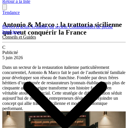
Retour à la liste
Tendance
Antonio & Marco : la trattoria sicilienne
Brèves et actus
Actualités du secteur
Communiqués de presse
qui veut conquérir la France
Interviews
Conseils et Guides
C
Publicité
5 juin 2026
Dans un secteur de la restauration italienne particulièrement
concurrentiel, Antonio & Marco fait le pari de l’authenticité familiale
pour développer son réseau de franchise. Fondée par deux frères
héritiers d’une lignée de restaurateurs lyonnais établie depuis plus de
cinquante ans, l’enseigne transforme son histoire familiale en
véritable atout commercial. Cette stratégie de différenciation séduit
aujourd’hui de nombreux entrepreneurs désireux de rejoindre un
concept qui allie tradition sicilienne et modèle économique
performant.