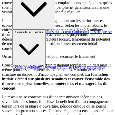
couverts. L’enseigne privilégie les emplacements stratégiques, qu’ils
soient situés en centre-ville ou en périphérie, garantissant ainsi une
visibilité optimale et un flux de clientèle régulier.
L’attractivité du modèle repose également sur les performances
économiques annoncées par le réseau. Selon les implantations, le
chiffre d’affaires moyen peut atteindre entre 1,6 et 2,5 millions
Brèves et actus
Actualités du secteur
Communiqués de presse
Conseils et Guides
d’euros après deux années d’activité. Ces projections, bien que
Interviews
dépendantes de nombreux facteurs locaux, témoignent du potentiel
de rentabilité du concept et justifient l’investissement initial
conséquent.
Un accompagnement complet pour sécuriser le lancement
Conscient que l’ouverture d’un restaurant représente un défi majeur,
Conseils généraux
Devenir franchisé
Devenir franchiseur
même pour des entrepreneurs expérimentés, Antonio & Marco a
structuré un dispositif d’accompagnement complet.
La formation
initiale s’étend sur plusieurs semaines et couvre l’ensemble des
dimensions opérationnelles, commerciales et managériales du
concept.
Le réseau ne se contente pas d’une transmission théorique des
savoir-faire : les futurs franchisés bénéficient d’un accompagnement
terrain lors de la phase d’ouverture, période critique où se jouent
souvent les premiers succès. Un suivi régulier est ensuite assuré pour