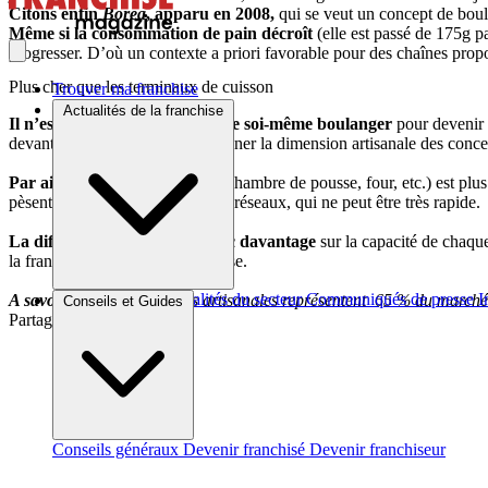
Citons enfin
Borea
, apparu en 2008,
qui se veut un concept de boula
Même si la consommation de pain décroît
(elle est passé de 175g p
progresser. D’où un contexte a priori favorable pour des chaînes propo
Plus cher que les terminaux de cuisson
Trouver ma franchise
Actualités de la franchise
Il n’est pas indispensable d’être soi-même boulanger
pour devenir 
devant être visible, afin de souligner la dimension artisanale des con
Par ailleurs, l’investissement
(chambre de pousse, four, etc.) est plus
pèsent sur le développement des réseaux, qui ne peut être très rapide.
La différenciation se joue donc davantage
sur la capacité de chaque
la franchise que le métier intéresse.
Brèves et actus
Actualités du secteur
Communiqués de presse
I
A savoir
: Les boulangeries artisanales représentent 65 % du marché 
Conseils et Guides
Partager sur :
Conseils généraux
Devenir franchisé
Devenir franchiseur