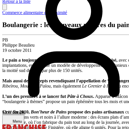
Retour à la liste
Commerce alimentaire de proximité
Boulangerie : les nouveaux maîtres du pai
PB
Philippe Beaulieu
19 octobre 2011
Le pain a toujours attiré les réseaux de commerce organisé,
avec d
implantations, est devenue un modèle de développement harmonieux 
la moitié sud du pays par plus de 150 unités.
Mais aussi des concepts revendiquant l’appellation de “boulanger
Ribeïrou, Moulin de Païou
, mais également
Le Grenier à Pain
ou enc
L’un des premiers à se lancer fut
Pâte à Choux
.
Apparue à Mâcon en
“boulangerie à thèmes” propose un pain éphémère tous les mois et une q
Créé fin 2010,
Bon’heur de Pains
propose des pains artisanaux
cu
Mon compte
sont des écrins verts et noirs à l’allure moderne : des écrans plats d’
Menu
traditionnelle, où l’on fabrique du pain tout au long de la journée, ave
jusqu’ici essaimé dans le Finistère, où elle aligne 6 unités. Pour la r