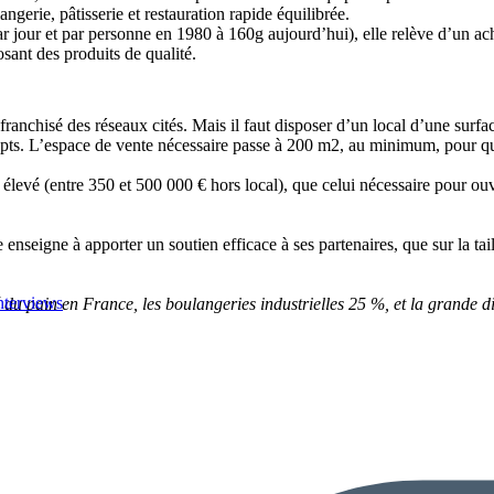
ngerie, pâtisserie et restauration rapide équilibrée.
ar jour et par personne en 1980 à 160g aujourd’hui), elle relève d’un acha
sant des produits de qualité.
franchisé des réseaux cités. Mais il faut disposer d’un local d’une surfa
cepts. L’espace de vente nécessaire passe à 200 m2, au minimum, pour qui
 élevé (entre 350 et 500 000 € hors local), que celui nécessaire pour ou
 enseigne à apporter un soutien efficace à ses partenaires, que sur la tail
nterviews
du pain en France, les boulangeries industrielles 25 %, et la grande d