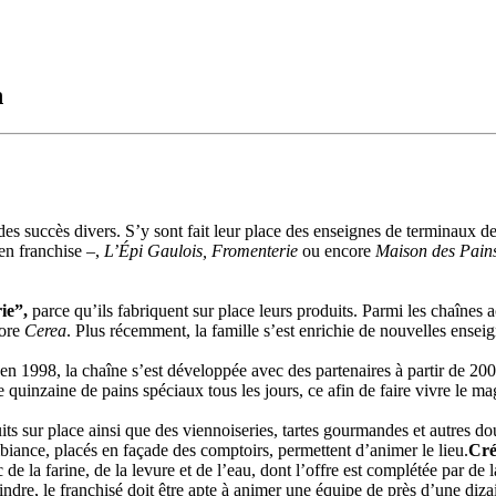
n
es succès divers. S’y sont fait leur place des enseignes de terminaux
en franchise –,
L’Épi Gaulois, Fromenterie
ou encore
Maison des Pain
ie”,
parce qu’ils fabriquent sur place leurs produits. Parmi les chaînes 
ore
Cerea
. Plus récemment, la famille s’est enrichie de nouvelles enseig
 1998, la chaîne s’est développée avec des partenaires à partir de 2009
uinzaine de pains spéciaux tous les jours, ce afin de faire vivre le mag
its sur place ainsi que des viennoiseries, tartes gourmandes et autres 
ambiance, placés en façade des comptoirs, permettent d’animer le lieu.
Cré
c de la farine, de la levure et de l’eau, dont l’offre est complétée par 
ejoindre, le franchisé doit être apte à animer une équipe de près d’une d