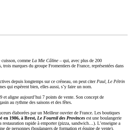
 de cuisson, comme
La Mie Câline
– qui, avec plus de 200
s
, trois marques du groupe Fromentiers de France, représentées dans
actives depuis longtemps sur ce créneau, on peut citer
Paul, Le Pétrin
nes qui espèrent bien, elles aussi, s’y faire un nom.
 et aligne aujourd’hui 7 points de vente. Son concept de
asin au rythme des saisons et des fêtes.
douceurs élaborées par un Meilleur ouvrier de France. Les boutiques
é en 1986, à Brest,
Le Fournil des Provinces
est une boulangerie
de la restauration rapide à emporter (pizza, sandwich…). L’enseigne a
izaine de personnes (boulangers de formation et équipe de vente).