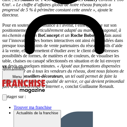
€/m².
« Le chiffre d’affaires global de notre réseau français a
progressé de 5 % à périmètre constant cette année »,
ajoute le
directeur.
Pour en soutenir la croissance à l’avenir, l’enseigne mise sur son
positionnement
« particulièrement adapté au marché hexagonal, à
mi-chemin entre un
BoConcept
et un
Roche Bobois
«
. Mais aussi
sur l’innovation. Des bornes interactives ont ainsi été installées dans
presque tous les points de vente partenaires du réseau. Outils d’aide
à la vente, elles permettent d’étudier avec le client de nombreuses
possibilités de formes, de matières et de couleurs, de visualiser les
table, chaises ou canapé sélectionnés en situation et de lui envoyer
un devis en quelques minutes.
« Ajouté aux formations dispensées
Mon compte
deux fois par an à tous les vendeurs du réseau, dont nous faisons de
véritables
conseillers-décorateurs
, un tel outil permet de faire la
Menu
différence en matière de qualité de service, ce qui devient primordial
face à la concurrence d’Internet »,
conclut Guillaume Renault.
Partager sur :
Trouver ma franchise
Actualités de la franchise