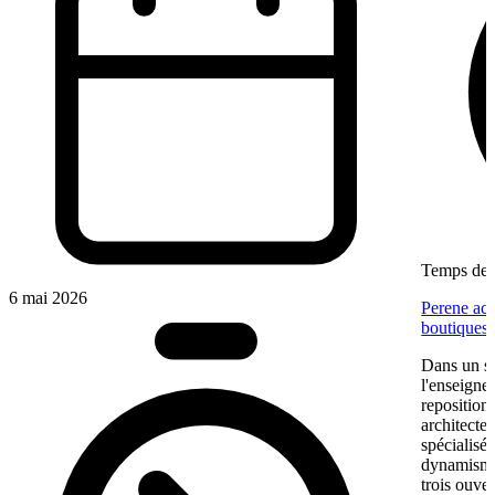
Temps de l
6 mai 2026
Perene acc
boutiques
Dans un se
l'enseigne
reposition
architectes
spécialisé
dynamisme 
trois ouve