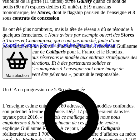
visibilité de la griffe (11 unités) ou de
Gallery
quand ce sont de
petits (80 m²) espaces dédiés (32 unités). Et 9 magasins
monomarque, les
Stores
, dont le flagship parisien de l’enseigne et 8
sous
contrats de concession
.
Ils ont été plus nombreux, mais la tête de réseau a dû se résoudre à
quelques fermetures.
« Nous avions par exemple ouvert des
Stores
à Tarbes et Chateauroux, qui n’ont pas marché, faute d’une
Conseils généraux
Devenir franchisé
Devenir franchiseur
population et d’un pouvoir d’achat suffisants »
, reconnaît Guillaume
Renault, Directeur de
Calligaris
pour la France et le Benelux.
« Désormais nous réservons le modèle aux endroits stratégiques des
grosses agglomérations. Et à des partenaires solides et
expérimentés. Ces magasins à l’enseigne sont notre image de
marque, ils doivent être pérennes »,
poursuit le responsable.
Ma sélection
Un CA en progression de 5 % cette année
L’enseigne estime entre 75 et 80 adresses, tous modèles confondus,
son potentiel à terme en France. Déjà 17 projets seraient dans les
tuyaux pour 2016.
« Une fois ce maillage atteint, nous nous
emploierons à faire grossir chacun de ces points de vente »
,
explique Guillaume Renault. A ce jour, les
Stores Calligaris
réaliseraient entre 1 700 et 2 200 euros de chiffre d’affaires au mètre
carré ; les
Studios
de 1 430 à 1 540 €/m² ; les
Gallery
environ 1 100