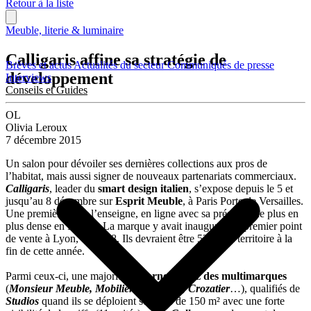
Retour à la liste
Meuble, literie & luminaire
Calligaris affine sa stratégie de
Brèves et actus
Actualités du secteur
Communiqués de presse
développement
Interviews
Conseils et Guides
OL
Olivia Leroux
7 décembre 2015
Un salon pour dévoiler ses dernières collections aux pros de
l’habitat, mais aussi signer de nouveaux partenariats commerciaux.
Calligaris
, leader du
smart design italien
, s’expose depuis le 5 et
jusqu’au 8 décembre sur
Esprit Meuble
, à Paris Porte de Versailles.
Une première pour l’enseigne, en ligne avec sa présence de plus en
plus dense en France. La marque y avait inauguré son premier point
de vente à Lyon, en 2008. Ils devraient être 52 sur le territoire à la
fin de cette année.
Parmi ceux-ci, une majorité de
corners chez des multimarques
(
Monsieur Meuble, Mobilier de France, Crozatier
…), qualifiés de
Studios
quand ils se déploient sur plus de 150 m² avec une forte