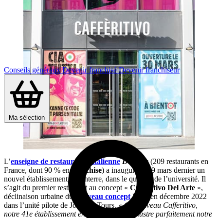
Conseils généraux
Devenir franchisé
Devenir franchiseur
Ma sélection
L’
enseigne de restauration italienne
Del Arte
(209 restaurants en
France, dont 90 % en
franchise
) a inauguré le 29 mars dernier un
nouvel établissement à Nanterre, dans le quartier de l’université. Il
s’agit du premier restaurant au concept «
Cafferitivo Del Arte
»,
déclinaison urbaine du
nouveau concept
lancé en décembre 2022
dans l’unité pilote de Joué-lès-Tours.
« Ce nouveau Cafferitivo,
notre 41e établissement en Ile-de-France, illustre parfaitement notre