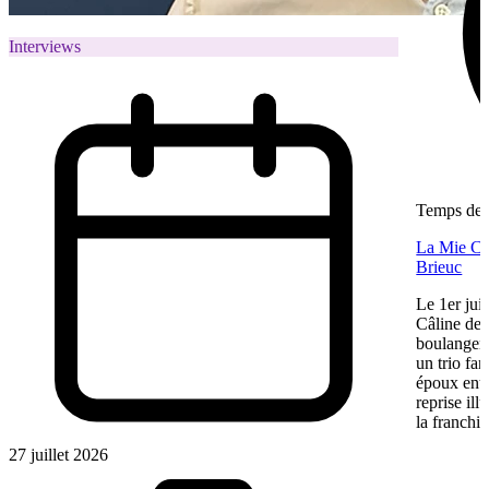
Interviews
Temps de l
La Mie Câl
Brieuc
Le 1er jui
Câline de 
boulangeri
un trio fa
époux entre
reprise ill
la franchis
27 juillet 2026