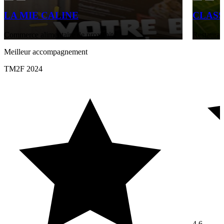
LA MIE CALINE
CLASS
Commerce alimentaire de proximité
Restaurati
Meilleur accompagnement
TM2F 2024
4,6