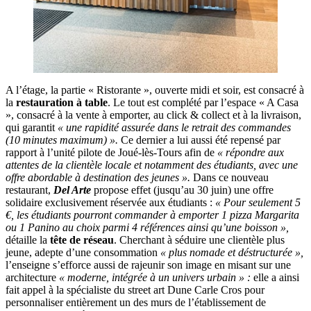
A l’étage, la partie « Ristorante », ouverte midi et soir, est consacré à
la
restauration à table
. Le tout est complété par l’espace « A Casa
», consacré à la vente à emporter, au click & collect et à la livraison,
qui garantit
« une rapidité assurée dans le retrait des commandes
(10 minutes maximum) ».
Ce dernier a lui aussi été repensé par
rapport à l’unité pilote de Joué-lès-Tours afin de
« répondre aux
attentes de la clientèle locale et notamment des étudiants, avec une
offre abordable à destination des jeunes ».
Dans ce nouveau
restaurant,
Del Arte
propose effet (jusqu’au 30 juin) une offre
solidaire exclusivement réservée aux étudiants :
« Pour seulement 5
€, les étudiants pourront commander à emporter 1 pizza Margarita
ou 1 Panino au choix parmi 4 références ainsi qu’une boisson »,
détaille la
tête de réseau
. Cherchant à séduire une clientèle plus
jeune, adepte d’une consommation
« plus nomade et déstructurée »,
l’enseigne s’efforce aussi de rajeunir son image en misant sur une
architecture
« moderne, intégrée à un univers urbain » :
elle a ainsi
fait appel à la spécialiste du street art Dune Carle Cros pour
personnaliser entièrement un des murs de l’établissement de