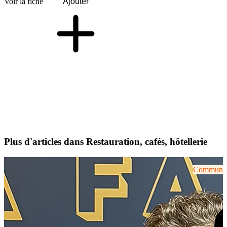
Voir la fiche
Ajouter
Plus d'articles dans Restauration, cafés, hôtellerie
Communiqu