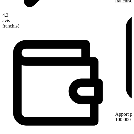
franchisé
4,3
avis
franchisé
Apport pe
100 000 