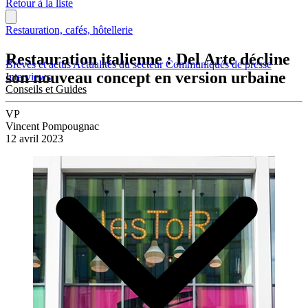
Retour à la liste
Restauration, cafés, hôtellerie
Restauration italienne : Del Arte décline
Brèves et actus
Actualités du secteur
Communiqués de presse
son nouveau concept en version urbaine
Interviews
Conseils et Guides
VP
Vincent Pompougnac
12 avril 2023