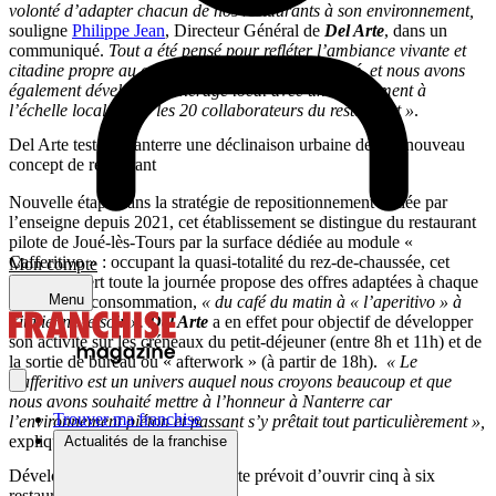
volonté d’adapter chacun de nos restaurants à son environnement,
souligne
Philippe Jean
, Directeur Général de
Del Arte
, dans un
communiqué.
Tout a été pensé pour refléter l’ambiance vivante et
citadine propre au quartier de Nanterre Université, et nous avons
également développé l’ancrage local avec un recrutement à
l’échelle locale pour les 20 collaborateurs du restaurant »
.
Del Arte teste à Nanterre une déclinaison urbaine de son nouveau
concept de restaurant
Nouvelle étape dans la stratégie de repositionnement initiée par
l’enseigne depuis 2021, cet établissement se distingue du restaurant
pilote de Joué-lès-Tours par la surface dédiée au module «
Cafferitivo » : occupant la quasi-totalité du rez-de-chaussée, cet
Mon compte
espace ouvert toute la journée propose des offres adaptées à chaque
Menu
moment de consommation,
« du café du matin à « l’aperitivo » à
l’italienne le soir ».
Del Arte
a en effet pour objectif de développer
son activité sur les créneaux du petit-déjeuner (entre 8h et 11h) et de
la sortie de bureau ou « afterwork » (à partir de 18h).
« Le
Cafferitivo est un univers auquel nous croyons beaucoup et que
nous avons souhaité mettre à l’honneur à Nanterre car
Trouver ma franchise
l’environnement piéton et passant s’y prêtait tout particulièrement »,
explique Philippe Jean.
Actualités de la franchise
Développée en franchise, Del Arte prévoit d’ouvrir cinq à six
restaurants par an