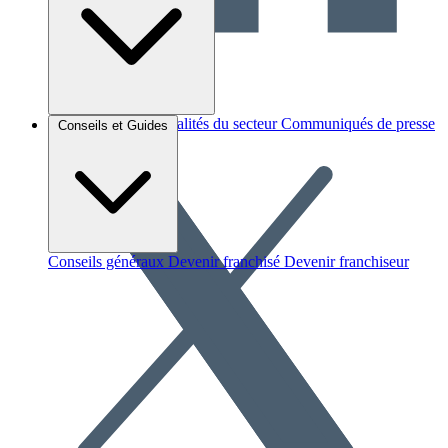
Brèves et actus
Actualités du secteur
Communiqués de presse
Conseils et Guides
Interviews
Conseils généraux
Devenir franchisé
Devenir franchiseur