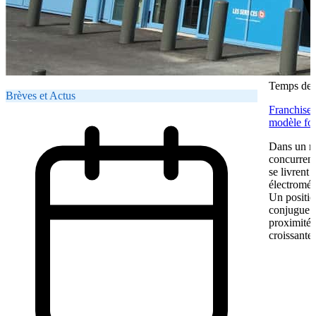
Temps de l
Brèves et Actus
Franchise 
modèle fon
Dans un ma
concurrent
se livrent
électromén
Un positio
conjugue pr
proximité.
croissante.