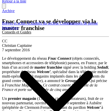
Retour à la liste
Archive
Fnac Connect va se développer via la
Brèves et actus
Actualités du secteur
Communiqués de presse
master franchise
Interviews
Conseils et Guides
CC
Christian Capitaine
7 septembre 2016
Le développement du réseau
Fnac Connect
(objets connectés,
smartphones et accessoires de téléphonie) passera, en France, par le
biais d’un accord de
master franchise
signé avec la holding
Sedadi
,
propriétaire du réseau
Welcom’
, spécialisé dans la téléphonie mobile
multi-opérateurs (53 magasins implantés dans les départements du
grand centre de la France), a annoncé le
Groupe Fnac
. Qui précise
à
Franchise Magazine
: «
Ce contrat couvre l’ensemble de la
France et porte sur une durée de cinq ans
« .
Un
premier magasin
(135 m2 et cinq collaborateurs), fruit de ce
nouveau partenariat, ouvrira ses portes le 9 septembre à Aubière
(périphérie de Clermont-Ferrand), passant du pavillon
Welcom’
à