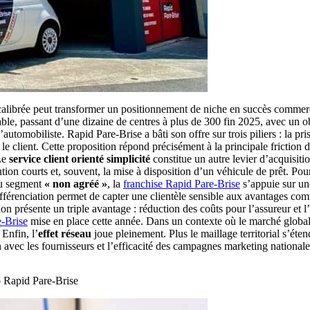
calibrée peut transformer un positionnement de niche en succès commer
ble, passant d’une dizaine de centres à plus de 300 fin 2025, avec un obj
’automobiliste. Rapid Pare-Brise a bâti son offre sur trois piliers : la pr
 le client. Cette proposition répond précisément à la principale frictio
 Le
service client orienté simplicité
constitue un autre levier d’acquisit
ion courts et, souvent, la mise à disposition d’un véhicule de prêt. Pour
du segment
« non agréé »
, la
franchise Rapid Pare-Brise
s’appuie sur un
 différenciation permet de capter une clientèle sensible aux avantages c
on présente un triple avantage : réduction des coûts pour l’assureur et 
e-Brise
mise en place cette année. Dans un contexte où le marché global
Enfin, l’
effet réseau
joue pleinement. Plus le maillage territorial s’ét
n avec les fournisseurs et l’efficacité des campagnes marketing nationale
to Rapid Pare-Brise