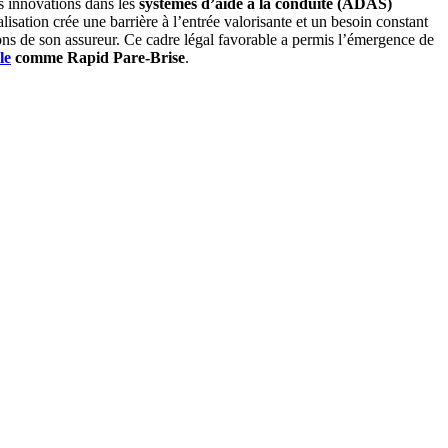
es innovations dans les
systèmes d’aide à la conduite (ADAS)
isation crée une barrière à l’entrée valorisante et un besoin constant
ons de son assureur. Ce cadre légal favorable a permis l’émergence de
le
comme Rapid Pare-Brise
.