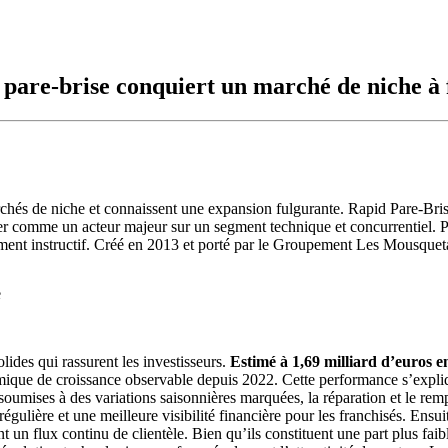
pare-brise conquiert un marché de niche à 
chés de niche et connaissent une expansion fulgurante. Rapid Pare-Brise
er comme un acteur majeur sur un segment technique et concurrentiel. P
rement instructif. Créé en 2013 et porté par le Groupement Les Mousque
e
ides qui rassurent les investisseurs.
Estimé à 1,69 milliard d’euros e
namique de croissance observable depuis 2022. Cette performance s’expliq
soumises à des variations saisonnières marquées, la réparation et le rem
égulière et une meilleure visibilité financière pour les franchisés. Ensui
t un flux continu de clientèle. Bien qu’ils constituent une part plus fai