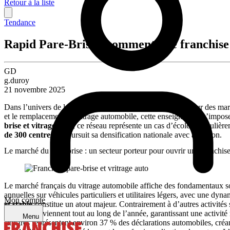
Retour à la liste
Tendance
Rapid Pare-Brise : comment une franchise 
GD
g.duroy
21 novembre 2025
Dans l’univers de la franchise, certains concepts émergent sur des mar
et le remplacement de vitrage automobile, cette enseigne a su s’impos
brise et vitrage auto
, ce réseau représente un cas d’école particuliè
de 300 centres
et poursuit sa densification nationale avec ambition.
Le marché du pare-brise : un secteur porteur pour ouvrir une franchis
Le marché français du vitrage automobile affiche des fondamentaux sol
annuelles sur véhicules particuliers et utilitaires légers, avec une dy
Mon compte
et stable
constitue un atout majeur. Contrairement à d’autres activités 
de glace surviennent tout au long de l’année, garantissant une activité r
Menu
sinistres représentent environ 37 % des déclarations automobiles, créan