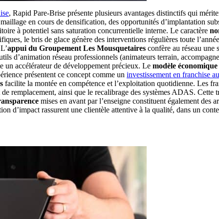
ise
, Rapid Pare-Brise présente plusieurs avantages distinctifs qui méri
illage en cours de densification, des opportunités d’implantation subs
ritoire à potentiel sans saturation concurrentielle interne. Le caractère
no
es, le bris de glace génère des interventions régulières toute l’année. 
 L’
appui du Groupement Les Mousquetaires
confère au réseau une so
outils d’animation réseau professionnels (animateurs terrain, accompagn
ente un accélérateur de développement précieux. Le
modèle économique
expérience présentent ce concept comme un
investissement en franchise a
s
facilite la montée en compétence et l’exploitation quotidienne. Les fra
et de remplacement, ainsi que le recalibrage des systèmes ADAS. Cette t
transparence
mises en avant par l’enseigne constituent également des ar
on d’impact rassurent une clientèle attentive à la qualité, dans un conte