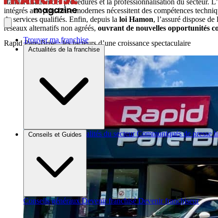
standardisation des procédures et la professionnalisation du secteur. L
intégrés aux pare-brise modernes nécessitent des compétences techniques
de services qualifiés. Enfin, depuis la
loi Hamon
, l’assuré dispose d
réseaux alternatifs non agréés,
ouvrant de nouvelles opportunités 
Trouver ma franchise
Rapid Pare-Brise : les facteurs d’une croissance spectaculaire
Actualités de la franchise
Brèves et actus
Actualités du secteur
Communiqués de presse
I
Conseils et Guides
Conseils généraux
Devenir franchisé
Devenir franchiseur