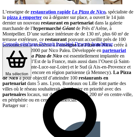
L’enseigne de
restauration rapide
La Pizza de Nico
,
spécialiste de
la
pizza à emporter
ou à déguster sur place, a ouvert le 14 juin
dernier un nouveau
restaurant en partenariat
dans la galerie
marchande de l’
hypermarché
Géant
de Près d’Arène, à
Montpellier. D’une surface intérieure de de 130 m², plus 60 m² de
terrasse extérieure, ce
restaurant
pouvant accueillir près de 100
Conseils généraux
Devenir franchisé
Devenir franchiseur
personnes est le trentième à
l’enseigne
La Pizza de Nico,
créée à
Strasbourg en 2000 par Nico Palea. Développée en
partenariat
depuis 2008,
La Pizza de Nico
est essentiellement implantée en
Alsace et dans l’Est de la France, mais aussi dans l’Ouest (à Saint-
Herblain et Sainte-Luce-sur-Loire) et le Sud (à Aix-en-Provence et
Perpignan), ou encore en région parisienne (à Mennecy).
La Pizza
Ma sélection
de Nico
a pour objectif d’atteindre 100
restaurants en
partenariat
dans 5 ans. Lyon, Bordeaux ou Lille font partie des
villes où le réseau souhaiterait s’implanter en priorité avec des
partenaires
locaux, sur des surfaces de 70 à 200 m² en centre-ville,
en périphérie ou en centre commercial.
Partager sur :