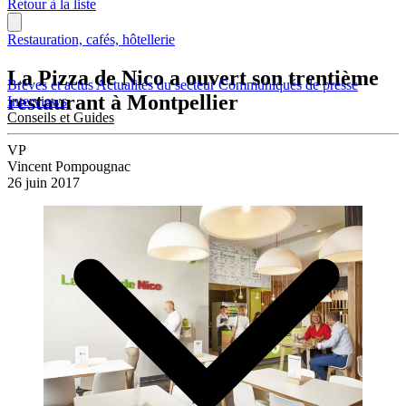
Retour à la liste
Restauration, cafés, hôtellerie
La Pizza de Nico a ouvert son trentième
Brèves et actus
Actualités du secteur
Communiqués de presse
restaurant à Montpellier
Interviews
Conseils et Guides
VP
Vincent Pompougnac
26 juin 2017