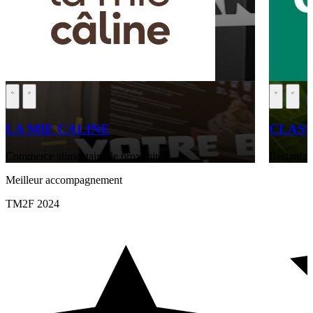
LA MIE CALINE
CLASS
Commerce alimentaire de proximité
Restaurati
Meilleur accompagnement
TM2F 2024