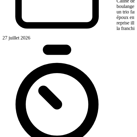
Câline de 
boulangeri
un trio fa
époux entre
reprise ill
la franchis
27 juillet 2026