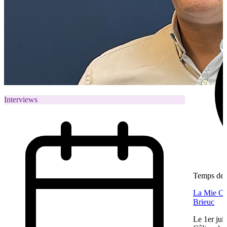
Interviews
Temps de l
La Mie Câl
Brieuc
Le 1er jui