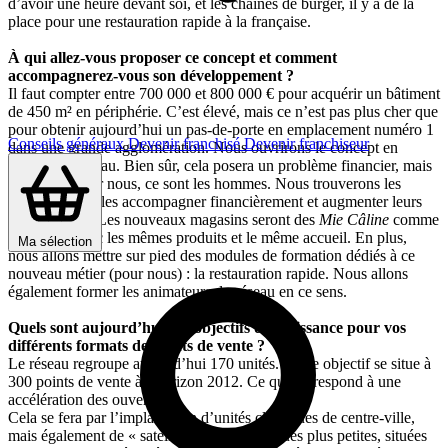
d’avoir une heure devant soi, et les chaînes de burger, il y a de la
place pour une restauration rapide à la française.
À qui allez-vous proposer ce concept et comment
accompagnerez-vous son développement ?
Il faut compter entre 700 000 et 800 000 € pour acquérir un bâtiment
de 450 m² en périphérie. C’est élevé, mais ce n’est pas plus cher que
pour obtenir aujourd’hui un pas-de-porte en emplacement numéro 1
Conseils généraux
Devenir franchisé
Devenir franchiseur
dans une grande agglomération. Nous ouvrirons le concept en
priorité au réseau. Bien sûr, cela posera un problème financier, mais
l’essentiel pour nous, ce sont les hommes. Nous trouverons les
solutions pour les accompagner financièrement et augmenter leurs
compétences. Les nouveaux magasins seront des
Mie Câline
comme
les autres, avec les mêmes produits et le même accueil. En plus,
Ma sélection
nous allons mettre sur pied des modules de formation dédiés à ce
nouveau métier (pour nous) : la restauration rapide. Nous allons
également former les animateurs du réseau en ce sens.
Quels sont aujourd’hui vos objectifs de croissance pour vos
différents formats de points de vente ?
Le réseau regroupe aujourd’hui 170 unités. Notre objectif se situe à
300 points de vente à l’horizon 2012. Ce qui correspond à une
accélération des ouvertures.
Cela se fera par l’implantation d’unités classiques de centre-ville,
mais également de « satellites » : des boutiques plus petites, situées