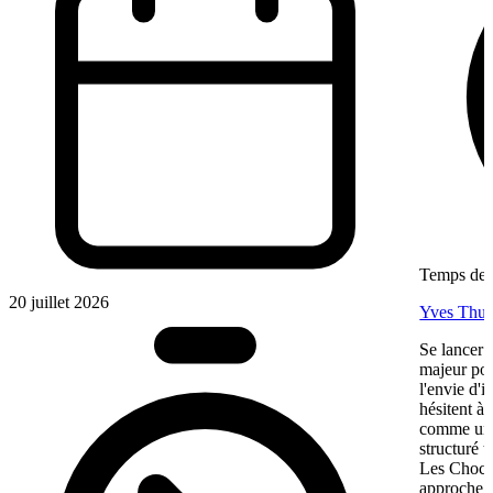
Temps de l
20 juillet 2026
Yves Thur
Se lancer 
majeur pou
l'envie d'
hésitent à 
comme une 
structuré 
Les Chocol
approche, 