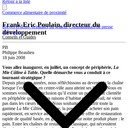
Retour à la liste
Commerce alimentaire de proximité
Frank-Eric Poulain, directeur du
Brèves et actus
Actualités du secteur
Communiqués de presse
développement
Interviews
Conseils et Guides
PB
Philippe Beaulieu
18 juin 2008
Vous allez inaugurer, en juillet, un concept de périphérie,
La
Mie Câline à Table
. Quelle démarche vous a conduit à ce
tournant stratégique ?
Depuis plusieurs années, nous réfléchissons au devenir de la chaîne
lorsque l’expansion en centre-ville aura atteint ses limites. Nous en
sommes venus à la conclusion qu’il existe un potentiel de clientèle
en périphérie qui, pour des raisons d’habitat ou de travail, ne vient
pas dans les cœurs de ville. Nous souhaitons lui offrir toute la
gamme
La Mie Câline
classique, la possibilité d’acheter son pain
rapidement, en service au volant, ainsi qu’une offre de restauration
rapide de qualité basée, en grande partie, sur notre produit phare : le
pain. Entre les chaînes de restauration classique, qui nécessitent