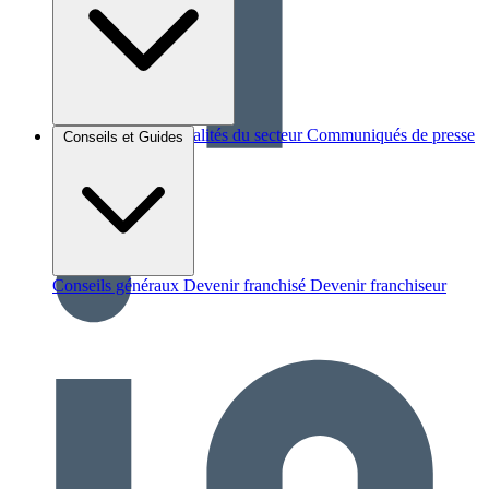
Brèves et actus
Actualités du secteur
Communiqués de presse
Conseils et Guides
Interviews
Conseils généraux
Devenir franchisé
Devenir franchiseur