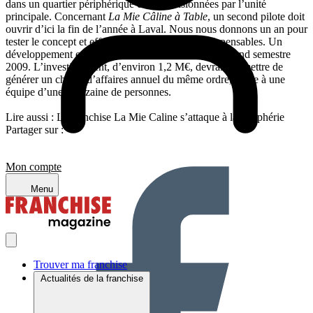
dans un quartier périphérique et approvisionnées par l’unité
principale. Concernant
La Mie Câline à Table
, un second pilote doit
ouvrir d’ici la fin de l’année à Laval. Nous nous donnons un an pour
tester le concept et effectuer les ajustements indispensables. Un
développement en franchise devrait démarrer au second semestre
2009. L’investissement, d’environ 1,2 M€, devrait permettre de
générer un chiffre d’affaires annuel du même ordre, grâce à une
équipe d’une quinzaine de personnes.
Lire aussi : La franchise La Mie Caline s’attaque à la périphérie
Partager sur :
Mon compte
Menu
Trouver ma franchise
Actualités de la franchise