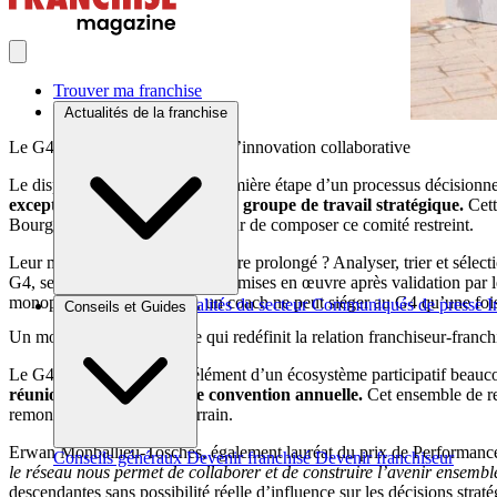
Trouver ma franchise
Actualités de la franchise
Le G4 dietplus : un laboratoire d’innovation collaborative
Le dispositif G4 constitue la première étape d’un processus décisionne
exceptionnelles pour former ce groupe de travail stratégique.
Cett
Bourgoin-Jallieu ont eu l’honneur de composer ce comité restreint.
Leur mission pendant ce séminaire prolongé ? Analyser, trier et sélect
G4, seules dix seront finalement mises en œuvre après validation par l
monopolisation du pouvoir, un coach ne peut siéger au G4 qu’une fois 
Brèves et actus
Actualités du secteur
Communiqués de presse
I
Conseils et Guides
Un modèle de gouvernance qui redéfinit la relation franchiseur-franch
Le G4 ne constitue qu’un élément d’un écosystème participatif beauco
réunions régionales et une convention annuelle.
Cet ensemble de ren
remontée d’informations terrain.
Erwan Monballieu-Tosches, également lauréat du prix de Performance
Conseils généraux
Devenir franchisé
Devenir franchiseur
le réseau nous permet de collaborer et de construire l’avenir ensembl
descendantes sans possibilité réelle d’influence sur les décisions straté