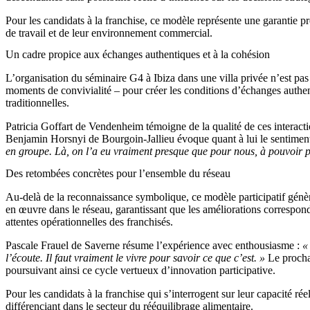
Pour les candidats à la franchise, ce modèle représente une garantie pr
de travail et de leur environnement commercial.
Un cadre propice aux échanges authentiques et à la cohésion
L’organisation du séminaire G4 à Ibiza dans une villa privée n’est pa
moments de convivialité – pour créer les conditions d’échanges authent
traditionnelles.
Patricia Goffart de Vendenheim témoigne de la qualité de ces interact
Benjamin Horsnyi de Bourgoin-Jallieu évoque quant à lui le sentiment 
en groupe. Là, on l’a eu vraiment presque que pour nous, à pouvoir par
Des retombées concrètes pour l’ensemble du réseau
Au-delà de la reconnaissance symbolique, ce modèle participatif génèr
en œuvre dans le réseau, garantissant que les améliorations corresponde
attentes opérationnelles des franchisés.
Pascale Frauel de Saverne résume l’expérience avec enthousiasme :
«
l’écoute. Il faut vraiment le vivre pour savoir ce que c’est. »
Le prochai
poursuivant ainsi ce cycle vertueux d’innovation participative.
Pour les candidats à la franchise qui s’interrogent sur leur capacité ré
différenciant dans le secteur du rééquilibrage alimentaire.