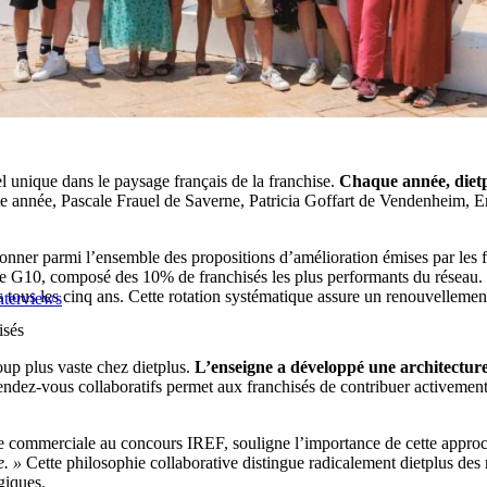
l unique dans le paysage français de la franchise.
Chaque année, dietp
e année, Pascale Frauel de Saverne, Patricia Goffart de Vendenheim,
ionner parmi l’ensemble des propositions d’amélioration émises par les fr
e G10, composé des 10% de franchisés les plus performants du réseau. Po
tous les cinq ans. Cette rotation systématique assure un renouvellement
nterviews
isés
up plus vaste chez dietplus.
L’enseigne a développé une architecture 
dez-vous collaboratifs permet aux franchisés de contribuer activement 
 commerciale au concours IREF, souligne l’importance de cette appro
e. »
Cette philosophie collaborative distingue radicalement dietplus des 
giques.