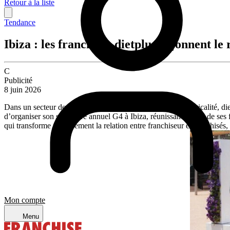
Retour à la liste
Tendance
Ibiza : les franchisés dietplus façonnent le
C
Publicité
8 juin 2026
Dans un secteur de la franchise souvent critiqué pour sa verticalité, d
d’organiser son séminaire annuel G4 à Ibiza, réunissant quatre de ses f
qui transforme radicalement la relation entre franchiseur et franchisés,
Mon compte
Menu