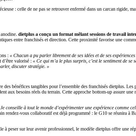
écieuse : celle de ne pas se retrouver enfermé dans un carcan rigide, ma
s anodine.
dietplus a conçu un format mêlant sessions de travail inten
iques entre franchisés et direction. Cette proximité favorise une commu
ions :
« Chacun a pu parler librement de ses idées et de ses expériences
d’être valorisé :
« Ce qui m’a le plus surpris, c’est le sentiment de se
ler, discuter stratégie. »
e des bénéfices tangibles pour l’ensemble des franchisés dietplus. Les 
nt aux besoins réels du terrain. Cette approche bottom-up assure une mei
 Je conseille à tout le monde d’expérimenter une expérience comme celle-
n rendez-vous collaboratif est déjà programmé : le G10 se réunira à Ba
elle à peser sur leur avenir professionnel, le modèle dietplus offre une 