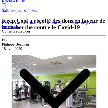
Retour à la liste
Salle de sport & fitness
Keep Cool a récolté des dons en faveur de
Brèves et actus
Actualités du secteur
Communiqués de presse
la recherche contre le Covid-19
Interviews
Conseils et Guides
PB
Philippe Beaulieu
18 avril 2020