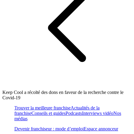
Keep Cool a récolté des dons en faveur de la recherche contre le
Covid-19
Trouver la meilleure franchise
Actualités de la
franchise
Conseils et guides
Podcasts
Interviews vidéo
Nos
médias
Devenir franchiseur : mode d’emploi
Espace annonceur