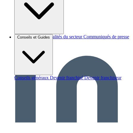
Brèves et actus
Actualités du secteur
Communiqués de presse
Conseils et Guides
Interviews
Conseils généraux
Devenir franchisé
Devenir franchiseur