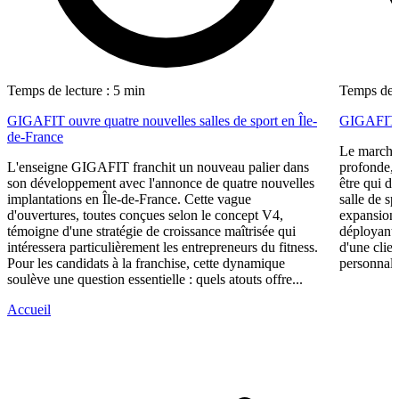
Temps de lecture : 5 min
Temps de l
GIGAFIT ouvre quatre nouvelles salles de sport en Île-
GIGAFIT ré
de-France
Le marché 
L'enseigne GIGAFIT franchit un nouveau palier dans
profonde, 
son développement avec l'annonce de quatre nouvelles
être qui d
implantations en Île-de-France. Cette vague
salle de s
d'ouvertures, toutes conçues selon le concept V4,
expansion,
témoigne d'une stratégie de croissance maîtrisée qui
déployant 
intéressera particulièrement les entrepreneurs du fitness.
d'une clie
Pour les candidats à la franchise, cette dynamique
personnali
soulève une question essentielle : quels atouts offre...
Accueil