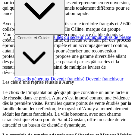
particulièrement rassurante pour des entrepreneurs en reconversion,
qui quittent des univers professionnels totalement différents pour se
lancer dans la boulangerie-restauration rapide.
Avec près de 240 magasins répartis sur le territoire français et 2 600
collaborateurs et franchisés, La Mie Câline, marque du groupe
Monts Fournil, bénéficie d’une reconnaissance établie depuis sa
Brèves et actus
Actualités du secteur
Communiqués de presse
Conseils et Guides
création en 1985. Cette maturité du réseau se traduit par des process
Interviews
éprouvés, une formation complète et un accompagnement continu,
autant d’éléments essentiels pour sécuriser une reconversion
professionnelle. L’enseigne propose une gamme diversifiée allant
des pains aux viennoiseries, en passant par les pâtisseries et la
restauration rapide, offrant ainsi de multiples leviers de
développement commercial.
Conseils généraux
Devenir franchisé
Devenir franchiseur
Les clés d’une reprise réussie à Auray
Le choix de l’implantation géographique constitue un autre facteur
de réussite dans ce projet. Auray s’est imposé comme une évidence
dès la première visite. Parmi les quatre points de vente étudiés par la
famille durant leur réflexion, le magasin d’Auray a immédiatement
séduit les futurs franchisés. La ville bretonne, avec son charme
caractéristique et son port de Saint-Goustan, offre un cadre de vie
attractif et un bassin de clientèle dynamique.