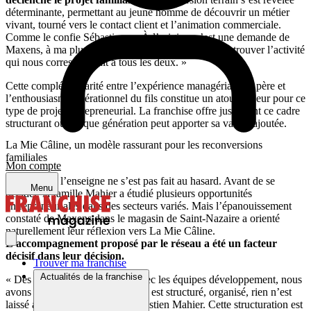
déterminante, permettant au jeune homme de découvrir un métier
vivant, tourné vers le contact client et l’animation commerciale.
Comme le confie Sébastien : « À l’origine, c’est une demande de
Maxens, à ma plus grande joie. Il fallait simplement trouver l’activité
qui nous correspondrait à tous les deux. »
Cette complémentarité entre l’expérience managériale du père et
l’enthousiasme opérationnel du fils constitue un atout majeur pour ce
type de projet entrepreneurial. La franchise offre justement ce cadre
structurant où chaque génération peut apporter sa valeur ajoutée.
La Mie Câline, un modèle rassurant pour les reconversions
familiales
Mon compte
Le choix de l’enseigne ne s’est pas fait au hasard. Avant de se
Menu
décider, la famille Mahier a étudié plusieurs opportunités
entrepreneuriales dans des secteurs variés. Mais l’épanouissement
constaté de Maxens dans le magasin de Saint-Nazaire a orienté
naturellement leur réflexion vers La Mie Câline.
L’accompagnement proposé par le réseau a été un facteur
décisif dans leur décision.
Trouver ma franchise
Actualités de la franchise
« Dès nos premiers échanges avec les équipes développement, nous
avons été mis en confiance. Tout est structuré, organisé, rien n’est
laissé au hasard », explique Sébastien Mahier. Cette structuration est