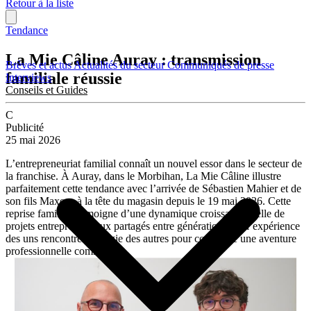
Retour à la liste
Tendance
La Mie Câline Auray : transmission
Brèves et actus
Actualités du secteur
Communiqués de presse
familiale réussie
Interviews
Conseils et Guides
C
Publicité
25 mai 2026
L’entrepreneuriat familial connaît un nouvel essor dans le secteur de
la franchise. À Auray, dans le Morbihan, La Mie Câline illustre
parfaitement cette tendance avec l’arrivée de Sébastien Mahier et de
son fils Maxens à la tête du magasin depuis le 19 mai 2026. Cette
reprise familiale témoigne d’une dynamique croissante : celle de
projets entrepreneuriaux partagés entre générations, où l’expérience
des uns rencontre l’énergie des autres pour construire une aventure
professionnelle commune.