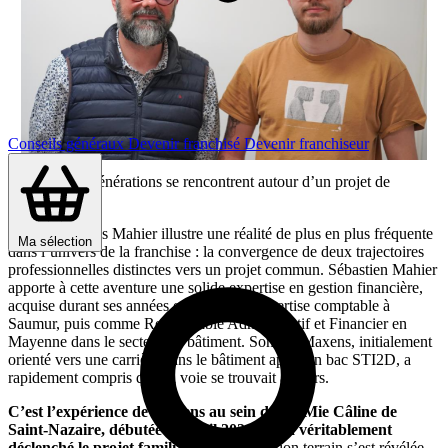
Conseils généraux
Devenir franchisé
Devenir franchiseur
Quand deux générations se rencontrent autour d’un projet de
franchise
Le parcours des Mahier illustre une réalité de plus en plus fréquente
Ma sélection
dans l’univers de la franchise : la convergence de deux trajectoires
professionnelles distinctes vers un projet commun. Sébastien Mahier
apporte à cette aventure une solide expertise en gestion financière,
acquise durant ses années en cabinet d’expertise comptable à
Saumur, puis comme Responsable Administratif et Financier en
Mayenne dans le secteur du bâtiment. Son fils Maxens, initialement
orienté vers une carrière dans le bâtiment après un bac STI2D, a
rapidement compris que sa voie se trouvait ailleurs.
C’est l’expérience de Maxens au sein de La Mie Câline de
Saint-Nazaire, débutée en avril 2024, qui a véritablement
déclenché le projet familial.
Cette immersion terrain s’est révélée