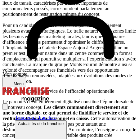
lieux de transit, caractérisés par des flux importants de
consommateurs pressés, correspondent parfaitement au
positionnement de restauration minute du concept.
Pour un candidat à la franchise, ces emplacements présentent
plusieurs avantages stratégiques. Le trafic naturel de ces zones limite
les besoins en actions marketing locales, tandis que les horaires
d’affluence étendus permettent d’optimiser le chiffre d’affaires.
L’implantation à La Galerie Espace Anjou à Angers constitue un
premier test grandeur nature dans un centre commercial, un format
d’emplacement qui pourrait se multiplier si l’expérimentation s’avère
concluante. La marque du groupe Monts Fournil démontre ainsi sa
volonté d’accompagner ses franchisés vers des opportunités
Mon compte
d’implantation renouvelées, adaptées aux évolutions des modes de
consommation.
Menu
Une digitalisation au service de l’efficacité opérationnelle
Le parcours client entièrement digitalisé constitue l’épine dorsale de
ce nouveau concept.
Les clients commandent directement sur
une borne digitale, ce qui permet de fluidifier le service et de
Trouver ma franchise
réduire les besoins en personnel en caisse.
Cette automatisation de
la prise de commande ne signifie pas pour autant une
Actualités de la franchise
déshumanisation de l’expérience. Au contraire, l’enseigne a conçu le
concept pour que la préparation visible des produits crée