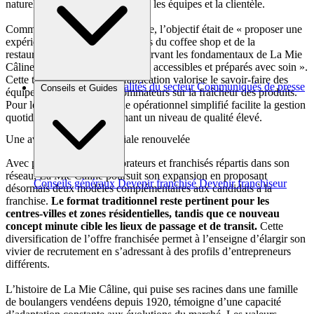
naturellement des échanges entre les équipes et la clientèle.
Comme l’explique La Mie Câline, l’objectif était de « proposer une
expérience plus proche des codes du coffee shop et de la
restauration rapide, tout en conservant les fondamentaux de La Mie
Câline : des produits gourmands, accessibles et préparés avec soin ».
Cette transparence dans la fabrication valorise le savoir-faire des
Brèves et actus
Actualités du secteur
Communiqués de presse
Conseils et Guides
équipes et rassure les consommateurs sur la fraîcheur des produits.
Interviews
Pour le franchisé, ce modèle opérationnel simplifié facilite la gestion
quotidienne tout en maintenant un niveau de qualité élevé.
Une aventure entrepreneuriale renouvelée
Avec plus de 2 600 collaborateurs et franchisés répartis dans son
réseau, La Mie Câline poursuit son expansion en proposant
Conseils généraux
Devenir franchisé
Devenir franchiseur
désormais deux modèles complémentaires aux candidats à la
franchise.
Le format traditionnel reste pertinent pour les
centres-villes et zones résidentielles, tandis que ce nouveau
concept minute cible les lieux de passage et de transit.
Cette
diversification de l’offre franchisée permet à l’enseigne d’élargir son
vivier de recrutement en s’adressant à des profils d’entrepreneurs
différents.
L’histoire de La Mie Câline, qui puise ses racines dans une famille
de boulangers vendéens depuis 1920, témoigne d’une capacité