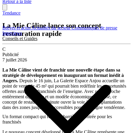
Retour à la liste
Tendance
La Mie Câline lance son concept
Brèves et actus
Actualités du secteur
Communiqués de presse
restauration rapide
Interviews
Conseils et Guides
C
Publicité
7 juillet 2026
La Mie Câline vient de franchir une nouvelle étape dans sa
stratégie de développement en inaugurant un format inédit à
Angers.
Depuis le 16 juin, La Galerie Espace Anjou accueille un
point de vente de 45 m² qui pourrait bien redéfinir les opportunités
offertes aux futurs franchisés de l’enseigne. Avec une approche
entièrement digitalisée et un modèle économique optimisé, ce
concept de restauration minute ouvre la voie à des implantations
dans des zones jusqu’ici inaccessibles pour l’enseigne vendéenne.
Un format compact qui réduit la barrière à l’entrée pour les
franchisés
Le nouveau concept développé par La Mie Câline représente une