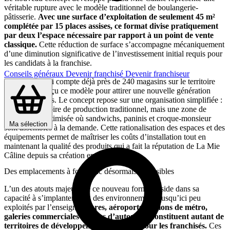
véritable rupture avec le modèle traditionnel de boulangerie-
pâtisserie.
Avec une surface d’exploitation de seulement 45 m²
complétée par 15 places assises, ce format divise pratiquement
par deux l’espace nécessaire par rapport à un point de vente
classique.
Cette réduction de surface s’accompagne mécaniquement
d’une diminution significative de l’investissement initial requis pour
les candidats à la franchise.
Conseils généraux
Devenir franchisé
Devenir franchiseur
L’enseigne, qui compte déjà près de 240 magasins sur le territoire
français, a conçu ce modèle pour attirer une nouvelle génération
d’entrepreneurs. Le concept repose sur une organisation simplifiée :
pas de laboratoire de production traditionnel, mais une zone de
préparation optimisée où sandwichs, paninis et croque-monsieur
Ma sélection
sont assemblés à la demande. Cette rationalisation des espaces et des
équipements permet de maîtriser les coûts d’installation tout en
maintenant la qualité des produits qui a fait la réputation de La Mie
Câline depuis sa création en 1985.
Des emplacements à fort trafic désormais accessibles
L’un des atouts majeurs de ce nouveau format réside dans sa
capacité à s’implanter dans des environnements jusqu’ici peu
exploités par l’enseigne.
Gares, aéroports, stations de métro,
galeries commerciales et aires d’autoroute constituent autant de
territoires de développement potentiels pour les franchisés.
Ces