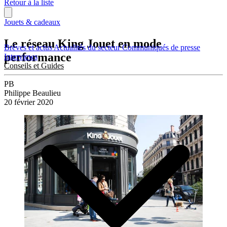
Retour à la liste
Jouets & cadeaux
Le réseau King Jouet en mode
Brèves et actus
Actualités du secteur
Communiqués de presse
performance
Interviews
Conseils et Guides
PB
Philippe Beaulieu
20 février 2020