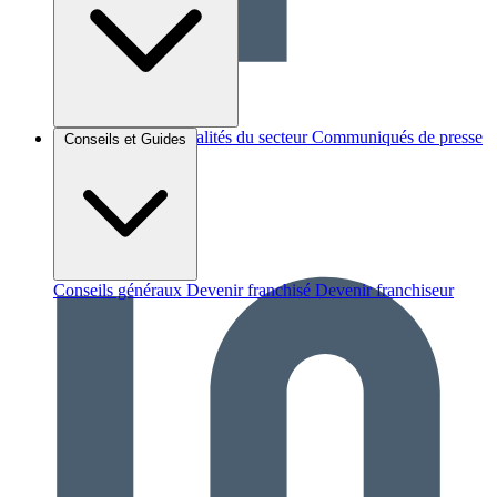
Brèves et actus
Actualités du secteur
Communiqués de presse
Conseils et Guides
Interviews
Conseils généraux
Devenir franchisé
Devenir franchiseur