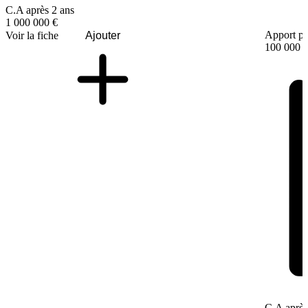
C.A après 2 ans
1 000 000 €
Apport pe
Voir la fiche
Ajouter
100 000 
C.A après