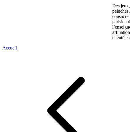
Des jeux, 
peluches… 
consacré u
parisien d
l’enseigne
affiliation
clientèle d
Accueil