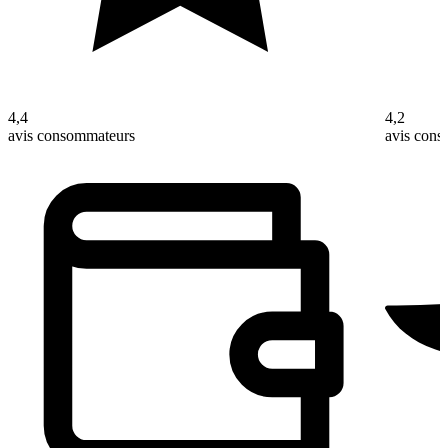
4,4
4,2
avis consommateurs
avis con