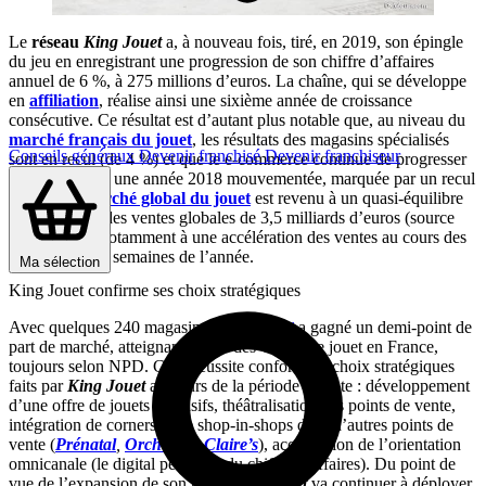
Le
réseau
King Jouet
a, à nouveau fois, tiré, en 2019, son épingle
du jeu en enregistrant une progression de son chiffre d’affaires
annuel de 6 %, à 275 millions d’euros. La chaîne, qui se développe
en
affiliation
, réalise ainsi une sixième année de croissance
consécutive. Ce résultat est d’autant plus notable que, au niveau du
marché français du jouet
, les résultats des magasins spécialisés
Conseils généraux
Devenir franchisé
Devenir franchiseur
sont en recul (de 4 %) et que le e-commerce continue de progresser
(+ 6 %). Après une année 2018 mouvementée, marquée par un recul
de 5 %, le
marché global du jouet
est revenu à un quasi-équilibre
en 2019 avec des ventes globales de 3,5 milliards d’euros (source
NPD), grâce notamment à une accélération des ventes au cours des
deux dernières semaines de l’année.
Ma sélection
King Jouet confirme ses choix stratégiques
Avec quelques 240 magasins,
King Jouet
a gagné un demi-point de
part de marché, atteignant 9,3 % des ventes de jouet en France,
toujours selon NPD. Cette réussite conforte les choix stratégiques
faits par
King Jouet
au cours de la période récente : développement
d’une offre de jouets exclusifs, théâtralisation des points de vente,
intégration de corners et de shop-in-shops dans d’autres points de
vente (
Prénatal
,
Orchestr
a
,
Claire’s
), accélération de l’orientation
omnicanale (le digital pèse 1 % du chiffre d’affaires). Du point de
vue de l’expansion de son parc,
King Jouet
va continuer à déployer