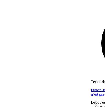
Temps de l
Franchisés
n’est pas 
Déboutés e
sur le part