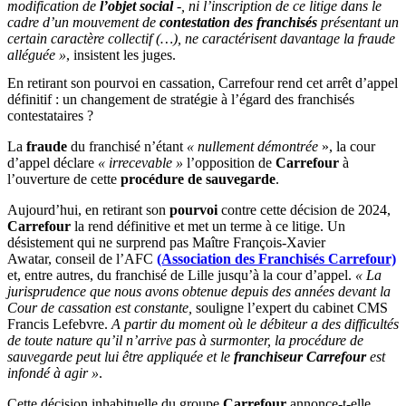
modification de
l’objet social
-, ni l’inscription de ce litige dans le
cadre d’un mouvement de
contestation des franchisés
présentant un
certain caractère collectif (…), ne caractérisent davantage la fraude
alléguée »
, insistent les juges.
En retirant son pourvoi en cassation, Carrefour rend cet arrêt d’appel
définitif : un changement de stratégie à l’égard des franchisés
contestataires ?
La
fraude
du franchisé n’étant
« nullement démontrée
», la cour
d’appel déclare
« irrecevable »
l’opposition de
Carrefour
à
l’ouverture de cette
procédure de sauvegarde
.
Aujourd’hui, en retirant son
pourvoi
contre cette décision de 2024,
Carrefour
la rend définitive et met un terme à ce litige. Un
désistement qui ne surprend pas Maître François-Xavier
Awatar, conseil de l’AFC
(Association des Franchisés Carrefour)
et, entre autres, du franchisé de Lille jusqu’à la cour d’appel.
« La
jurisprudence que nous avons obtenue depuis des années devant la
Cour de cassation est constante,
souligne l’expert du cabinet CMS
Francis Lefebvre.
A partir du moment où le débiteur a des difficultés
de toute nature qu’il n’arrive pas à surmonter, la procédure de
sauvegarde peut lui être appliquée et le
franchiseur Carrefour
est
infondé à agir »
.
Cette décision inhabituelle du groupe
Carrefour
annonce-t-elle