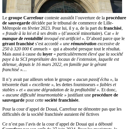
Le
groupe Carrefour
conteste aussitôt l’ouverture de la
procédure
de sauvegarde
décidée par le tribunal de commerce de Lille-
Métropole en février 2023. Pour lui, il y a, de la part du
franchisé
,
« fraude à la loi et à ses droits »
(d’associé minoritaire). Car
« le
manque de rentabilité
invoqué est artificiel ».
D’abord parce que le
gérant franchisé
s’est accordé
« une
rémunération
excessive de
250 à 320 000 € annuels
» qui a absorbé presque tout le résultat.
Mais aussi à cause du
loyer
«
particulièrement élevé que la société
paye à la SCI propriétaire des locaux de l’extension, laquelle est
détenue, depuis le 16 mars 2022, en famille par le gérant
franchisé »…
Il n’y avait par ailleurs selon le groupe
« aucun passif échu »
, la
trésorerie était
« excellente »
, les dettes fournisseurs
« faibles et
stables » et
« aucune dégradation de la profitabilité »
. Et donc,
« aucune difficulté insurmontable »
justifiant une
procédure de
sauvegarde
pour cette
société franchisée
.
Pour la cour d’appel de Douai, Carrefour ne démontre pas que les
difficultés de la société franchisée auraient été fictives
Ce n’est pas l’avis de la cour d’appel de Douai qui a débouté