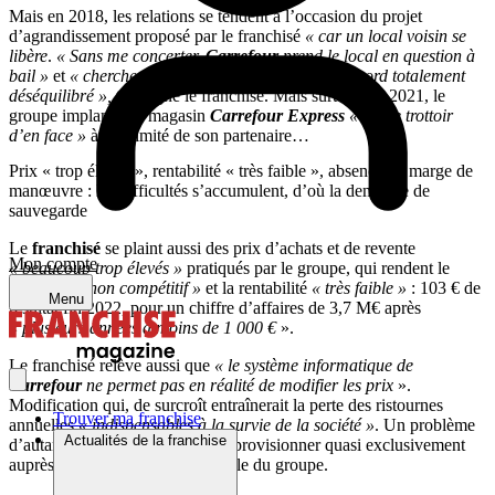
Mais en 2018, les relations se tendent à l’occasion du projet
d’agrandissement proposé par le franchisé
« car un local voisin se
libère
.
« Sans me concerter,
Carrefour
prend le local en question à
bail »
et
« cherche à m’imposer un protocole d’accord totalement
déséquilibré »,
témoigne le franchisé. Mais surtout, en 2021, le
groupe implante un magasin
Carrefour Express
« sur le trottoir
d’en face »
à proximité de son partenaire…
Prix « trop élevés », rentabilité « très faible », absence de marge de
manœuvre : les difficultés s’accumulent, d’où la demande de
sauvegarde
Le
franchisé
se plaint aussi des prix d’achats et de revente
Mon compte
« beaucoup trop élevés »
pratiqués par le groupe, qui rendent le
magasin
« non compétitif »
et la rentabilité
« très faible »
: 103 € de
Menu
résultat fin 2022, pour un chiffre d’affaires de 3,7 M€ après
«
plusieurs années à moins de 1 000 €
».
Le franchisé relève aussi que
« le système informatique de
Carrefour
ne permet pas en réalité de modifier les prix
».
Modification qui, de surcroît entraînerait la perte des ristournes
Trouver ma franchise
annuelles
« indispensables à la survie de la société »
. Un problème
Actualités de la franchise
d’autant plus aigu qu’il doit s’approvisionner quasi exclusivement
auprès de la centrale d’achat filiale du groupe.