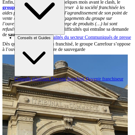
Enfin, le
franchisé
relate que, quelques mois avant le clash, le
groupe Carrefour
«
refuse de verser à la société franchisée les
aides prévues suite aux travaux d’agrandissement de son point de
vente »
. Tandis que «
tous les engagements du groupe sur
l’ouverture à une gamme plus large de produits (…) lui sont
refusés »
. Une accumulation de difficultés qui entraîne sa demande
de
sauvegarde
.
Brèves et actus
Actualités du secteur
Communiqués de presse
Conseils et Guides
Interviews
Dès qu’elle est accordée au franchisé, le groupe Carrefour s’oppose
à l’ouverture de la procédure de sauvegarde
Conseils généraux
Devenir franchisé
Devenir franchiseur