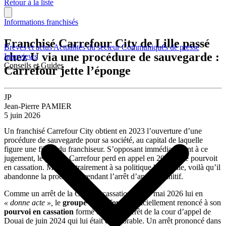
Retour à la liste
Informations franchisés
Franchisé Carrefour City de Lille passé
Brèves et actus
Actualités du secteur
Communiqués de presse
chez U via une procédure de sauvegarde :
Interviews
Conseils et Guides
Carrefour jette l’éponge
JP
Jean-Pierre PAMIER
5 juin 2026
Un franchisé Carrefour City obtient en 2023 l’ouverture d’une
procédure de sauvegarde pour sa société, au capital de laquelle
figure une filiale du franchiseur. S’opposant immédiatement à ce
jugement, le groupe Carrefour perd en appel en 2024 et se pourvoit
en cassation. Mais contrairement à sa politique habituelle, voilà qu’il
abandonne la procédure, rendant l’arrêt d’appel définitif.
Comme un arrêt de la Cour de cassation du 20 mai 2026 lui en
« donne acte »,
le
groupe Carrefour
a officiellement renoncé à son
pourvoi en cassation
formé contre un arrêt de la cour d’appel de
Douai de juin 2024 qui lui était défavorable. Un arrêt prononcé dans