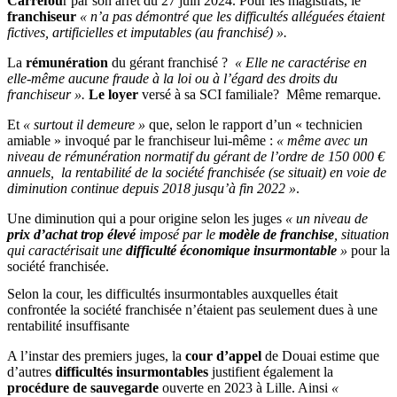
Carrefou
r par son arrêt du 27 juin 2024. Pour les magistrats, le
franchiseur
« n’a pas démontré que les difficultés alléguées étaient
fictives, artificielles et imputables (au franchisé) ».
La
rémunération
du gérant franchisé ?
« Elle ne caractérise en
elle-même aucune fraude à la loi ou à l’égard des droits du
franchiseur ».
Le loyer
versé à sa SCI familiale? Même remarque.
Et
« surtout il demeure »
que, selon le rapport d’un « technicien
amiable » invoqué par le franchiseur lui-même :
« même avec un
niveau de rémunération normatif du gérant de l’ordre de 150 000 €
annuels, la rentabilité de la société franchisée (se situait) en voie de
diminution continue depuis 2018 jusqu’à fin 2022 »
.
Une diminution qui a pour origine selon les juges
« un niveau de
prix d’achat trop élevé
imposé par le
modèle de franchise
, situation
qui caractérisait une
difficulté économique insurmontable
»
pour la
société franchisée.
Selon la cour, les difficultés insurmontables auxquelles était
confrontée la société franchisée n’étaient pas seulement dues à une
rentabilité insuffisante
A l’instar des premiers juges, la
cour d’appel
de Douai estime que
d’autres
difficultés insurmontables
justifient également la
procédure de sauvegarde
ouverte en 2023 à Lille. Ainsi
«