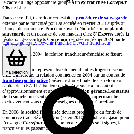
le cadre du litige opposant le groupe à un
ex-franchisé
Carrefour
City
de Lille.
Dans ce conflit, Carrefour contestait la
procédure de sauvegarde
obtenue par le franchisé pour sa société en février 2023 auprès du
tribunal de commerce. Procédure ayant débouché sur un
plan de
sauvegarde
et un passage de son magasin chez
U Express
après la
résiliation des
contrats Carrefour
décidée en février 2024 par le
Conseils généraux
Devenir franchisé
Devenir franchiseur
juge commissaire.
Commencée en 2004, la relation franchiseur-franchisé se fissure
après 2018
Dans cette affaire représentative de bien d’autres
litiges
survenus
Ma sélection
chez
Carrefour
, la relation commence en 2004 par un contrat de
franchise participative
(présence d’une filiale de Carrefour au
capital de la SARL à hauteur de 26 %) associé à un contrat
d’approvisionnement et un contrat de
location-gérance
.Les
statuts
de la société
précisent qu’elle doit exploiter un
supermarché
exclusivement sous une des enseignes du groupe Carrefour.
En 2008, la
société franchisée
devient propriétaire du fonds de
commerce (racheté à Carrefour) et en 2010, quand le magasin prend
l’enseigne
Carrefour City
, de nouveaux contrats sont signés, le
franchiseur les passant de 7 à 10 ans.