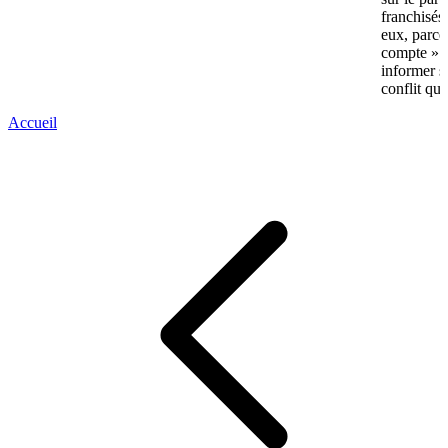
franchisés
eux, parce
compte » av
informer s
conflit qui
Accueil