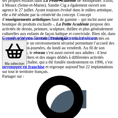
ses propres enfants dans
La Petite Académie
de Montpellier. Enfin,
à Meaux (Seine-et-Marne), Sandie Cig a également ouvert son
agence le 27 juillet. Ayant toujours évolué dans le milieu artistique,
elle a été séduite par la créativité du concept. Concept
d’
enseignements artistiques
haut de gamme – qui inclut aussi une
boutique de produits exclusifs -,
La Petite Académie
propose des
activités de dessin, peinture, sculpture, théâtre et plus généralement
culturelles aux enfants de façon ludique et conviviale. Bien sûr, dans
Conseils généraux
Devenir franchisé
Devenir franchiseur
le contexte de crise sanitaire,
l’enseigne
a relancé ses activités en
mettant en place un environnement sécurisé permettant l’accueil des
enfants par demi-journées, du lundi au vendredi. Au fil de son
développement, le
réseau
s’est aussi ouvert aux adultes : il leur
propose des ateliers et des stages dédiés à différentes activités
artistiques. La chaîne, qui a été fondée modestement en 1996, s’est
Ma sélection
développée en franchise
et regroupe aujourd’hui 22 implantations
sur tout le territoire français.
Partager sur :