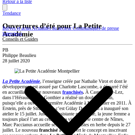
Retour à la liste
Tendance
Ouvertures d’été pour La Petite
Brèves et actus
Actualités du secteur
Communiqués de presse
Académie
Interviews
Conseils et Guides
PB
Philippe Beaulieu
28 juillet 2020
La Petite Académie
, l’enseigne créée par Nathalie Virot et dont le
développement est assuré par Charlotte Lascombe, a démarré l’été
en accueillant quatre nouveaux
franchisés
.
À Castelnau-le-Lez,
dans l’Hérault, Laura Gonthier a réalisé un doublé fin juin,
puisqu’elle a ouvert sa première Académie à Montpellier en 2011. À
Erstein, près de Strasbourg, c’est Gülay Deveci qui a inauguré son
atelier le 15 juillet. Jusqu’ici assistante maternelle, la jeune femme a
toujours placé l’art au centre de sa vie. Dans le centre de Nîmes,
Marc Paccianus accueille ses premiers artistes en herbe depuis le 27
juillet. Le nouveau
franchisé
a découvert le concept en inscrivant