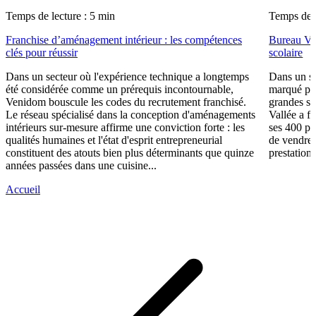
Temps de lecture : 5 min
Temps de l
Franchise d’aménagement intérieur : les compétences
Bureau Val
clés pour réussir
scolaire
Dans un secteur où l'expérience technique a longtemps
Dans un se
été considérée comme un prérequis incontournable,
marqué par
Venidom bouscule les codes du recrutement franchisé.
grandes su
Le réseau spécialisé dans la conception d'aménagements
Vallée a fa
intérieurs sur-mesure affirme une conviction forte : les
ses 400 po
qualités humaines et l'état d'esprit entrepreneurial
de vendre 
constituent des atouts bien plus déterminants que quinze
prestations
années passées dans une cuisine...
Accueil