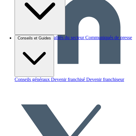
Brèves et actus
Actualités du secteur
Communiqués de presse
Conseils et Guides
Interviews
Conseils généraux
Devenir franchisé
Devenir franchiseur