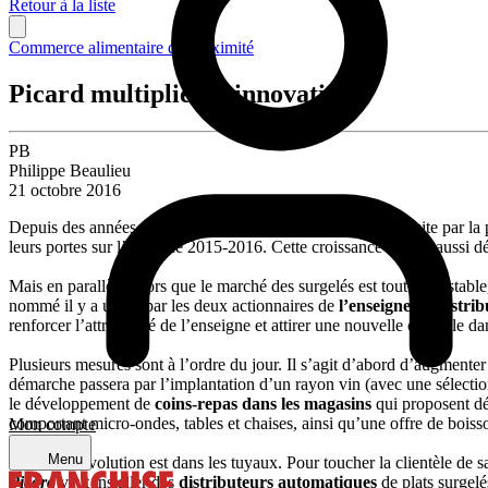
Retour à la liste
Commerce alimentaire de proximité
Picard multiplie les innovations
PB
Philippe Beaulieu
21 octobre 2016
Depuis des années, l’expansion de
Picard
s’est surtout traduite par l
leurs portes sur l’exercice 2015-2016. Cette croissance repose aussi d
Mais en parallèle, alors que le marché des surgelés est tout juste stabl
nommé il y a un an par les deux actionnaires de
l’enseigne de distrib
renforcer l’attractivité de l’enseigne et attirer une nouvelle clientèle d
Plusieurs mesures sont à l’ordre du jour. Il s’agit d’abord d’augmente
démarche passera par l’implantation d’un rayon vin (avec une sélection d
le développement de
coins-repas dans les magasins
qui proposent dé
comportant micro-ondes, tables et chaises, ainsi qu’une offre de boiss
Mon compte
Menu
Une autre évolution est dans les tuyaux. Pour toucher la clientèle de s
Picard
veut installer des
distributeurs automatiques
de plats surgel