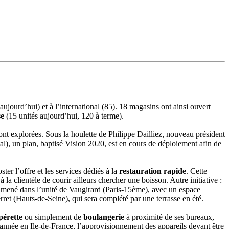
aujourd’hui) et à l’international (85). 18 magasins ont ainsi ouvert
se
(15 unités aujourd’hui, 120 à terme).
 sont explorées. Sous la houlette de Philippe Dailliez, nouveau président
tal), un plan, baptisé Vision 2020, est en cours de déploiement afin de
ter l’offre et les services dédiés à la
restauration rapide
. Cette
la clientèle de courir ailleurs chercher une boisson. Autre initiative :
si mené dans l’unité de Vaugirard (Paris-15ème), avec un espace
rret (Hauts-de-Seine), qui sera complété par une terrasse en été.
pérette
ou simplement de
boulangerie
à proximité de ses bureaux,
e l’année en Ile-de-France, l’approvisionnement des appareils devant être