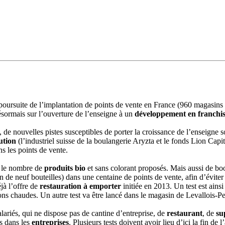
a poursuite de l’implantation de points de vente en France (960 magasins 
ésormais sur l’ouverture de l’enseigne à un
développement en franchi
e, de nouvelles pistes susceptibles de porter la croissance de l’enseigne
ution
(l’industriel suisse de la boulangerie Aryzta et le fonds Lion Capi
ans les points de vente.
r le nombre de
produits bio
et sans colorant proposés. Mais aussi de boos
e neuf bouteilles) dans une centaine de points de vente, afin d’éviter à 
jà l’offre de
restauration à emporter
initiée en 2013. Un test est ain
ons chaudes. Un autre test va être lancé dans le magasin de Levallois-Pe
alariés, qui ne dispose pas de cantine d’entreprise, de
restaurant
, de
su
és dans les
entreprises
. Plusieurs tests doivent avoir lieu d’ici la fin d