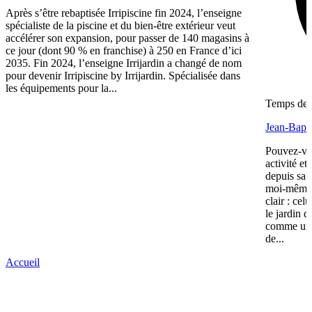
Après s’être rebaptisée Irripiscine fin 2024, l’enseigne
spécialiste de la piscine et du bien-être extérieur veut
accélérer son expansion, pour passer de 140 magasins à
ce jour (dont 90 % en franchise) à 250 en France d’ici
2035. Fin 2024, l’enseigne Irrijardin a changé de nom
pour devenir Irripiscine by Irrijardin. Spécialisée dans
les équipements pour la...
Temps de l
Jean-Bapti
Pouvez-vou
activité e
depuis sa 
moi-même 
clair : cel
le jardin d
comme une 
de...
Accueil