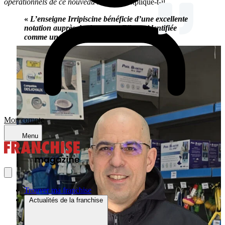
opérationnels de ce nouveau métier
», explique-t-il.
«
L’enseigne Irripiscine bénéficie d’une excellente
notation auprès des banques. Elle est identifiée
comme un réseau sérieux et pérenne
».
Mon compte
Menu
Trouver ma franchise
Actualités de la franchise