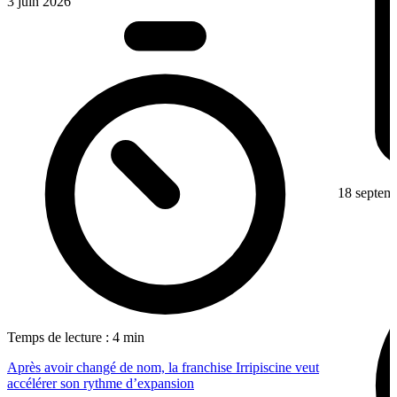
3 juin 2026
18 septem
Temps de lecture : 4 min
Après avoir changé de nom, la franchise Irripiscine veut
accélérer son rythme d’expansion