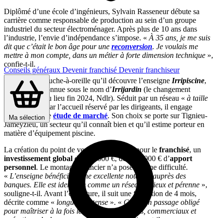
Diplômé d’une école d’ingénieurs, Sylvain Rasseneur débute sa
carrière comme responsable de production au sein d’un groupe
industriel du secteur électroménager. Après plus de 10 ans dans
l’industrie, l’envie d’indépendance s’impose. «
À 35 ans, je me suis
dit que c’était le bon âge pour une
reconversion
. Je voulais me
mettre à mon compte, dans un métier à forte dimension technique
»,
confie-t-il.
Conseils généraux
Devenir franchisé
Devenir franchiseur
C’est par le bouche-à-oreille qu’il découvre l’enseigne
Irripiscine
,
alors encore connue sous le nom d’
Irrijardin
(le changement
d’enseigne a eu lieu fin 2024, Ndlr). Séduit par un réseau «
à taille
humaine
» et par l’accueil réservé par les dirigeants, il engage
rapidement une
étude de marché
. Son choix se porte sur Tignieu-
Ma sélection
Jameyzieu, un secteur qu’il connaît bien et qu’il estime porteur en
matière d’équipement piscine.
La création du point de vente a représenté, pour le
franchisé
, un
investissement global
de 300 000 €, dont 70 000 € d’
apport
personnel
. Le montage financier n’a posé aucune difficulté.
«
L’enseigne bénéficie d’une excellente notation auprès des
banques. Elle est identifiée comme un réseau sérieux et pérenne
»,
souligne-t-il. Avant l’ouverture, il suit une formation de 4 mois,
décrite comme «
longue et intense
». «
Ce fut un passage obligé
pour maîtriser à la fois les aspects techniques, commerciaux et