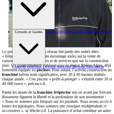
Brèves et actus
Actualités du secteur
Communiqués de presse
Conseils et Guides
Interviews
Le point de vente isérois du réseau fait partie des unités dites
« fréquentation », c’est-à-dire davantage axées sur la vente de
consommables, d’accessoires et de services que sur la construction
pure. Un positionnement cohérent avec la région Rhône-Alpes, déjà
Conseils généraux
Devenir franchisé
Devenir franchiseur
fortement équipée en
piscines
. Pour autant, l’activité construction du
franchisé
isérois reste significative, avec 20 à 30 bassins réalisés
chaque année. «
Une piscine « prête-à-plonger » s’établit entre 30 et
40 000 euros
», précise-t-il.
Parmi les atouts de la
franchise
Irripiscine
mis en avant par Sylvain
Rasseneur figurent la liberté et la profondeur de son assortiment :
«
Nous ne sommes pas bloqués sur les produits. Nous avons accès à
toutes les typologies. Nous sommes une enseigne multiproduits et
accessoires »
, se félicite-t-il. La puissance d’achat constitue un autre