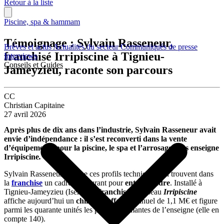
Retour à la liste
Piscine, spa & hammam
Témoignage : Sylvain Rasseneur,
Brèves et actus
Actualités du secteur
Communiqués de presse
franchisé Irripiscine à Tignieu-
Interviews
Conseils et Guides
Jameyzieu, raconte son parcours
CC
Christian Capitaine
27 avril 2026
Après plus de dix ans dans l’industrie, Sylvain Rasseneur avait
envie d’indépendance : il s’est reconverti dans la vente
d’équipements pour la piscine, le spa et l’arrosage sous enseigne
Irripiscine
.
Sylvain Rasseneur incarne ces profils techniques qui trouvent dans
la
franchise
un cadre structurant pour
entreprendre
. Installé à
Tignieu-Jameyzieu (Isère), ce
franchisé
du réseau
Irripiscine
affiche aujourd’hui un
chiffre d’affaires
annuel de 1,1 M€ et figure
parmi les quarante unités les plus performantes de l’enseigne (elle en
compte 140).