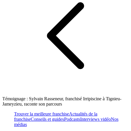
Témoignage : Sylvain Rasseneur, franchisé Irripiscine à Tignieu-
Jameyzieu, raconte son parcours
Trouver la meilleure franchise
Actualités de la
franchise
Conseils et guides
Podcasts
Interviews vidéo
Nos
médias