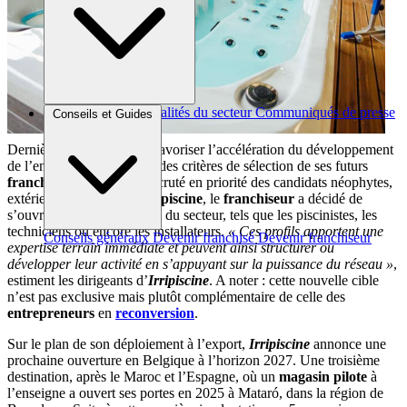
Brèves et actus
Actualités du secteur
Communiqués de presse
Conseils et Guides
Interviews
Dernière initiative sensée favoriser l’accélération du développement
de l’enseigne : l’évolution des critères de sélection de ses futurs
franchisés
. Après avoir recruté en priorité des candidats néophytes,
extérieurs à l’univers de la
piscine
, le
franchiseur
a décidé de
s’ouvrir aux professionnels du secteur, tels que les piscinistes, les
techniciens ou encore les installateurs.
« Ces profils apportent une
Conseils généraux
Devenir franchisé
Devenir franchiseur
expertise terrain immédiate et peuvent ainsi structurer ou
développer leur activité en s’appuyant sur la puissance du réseau »
,
estiment les dirigeants d’
Irripiscine
. A noter : cette nouvelle cible
n’est pas exclusive mais plutôt complémentaire de celle des
entrepreneurs
en
reconversion
.
Sur le plan de son déploiement à l’export,
Irripiscine
annonce une
prochaine ouverture en Belgique à l’horizon 2027. Une troisième
destination, après le Maroc et l’Espagne, où un
magasin pilote
à
l’enseigne a ouvert ses portes en 2025 à Mataró, dans la région de