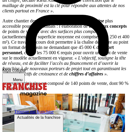
un chiffre,
déclare Rieul Allibert.
C’est une conviction que le
maillage de proximité est la clé pour répondre aux attentes de nos
clients partout en France »
.
Autre chantier destiné à rendre la
franchise
Irripiscine
plus
accessible pour les candidats : l’élaboration de
nouveaux concepts
de points de vente
« avec des surfaces plus compactes »
(actuellement, leur superficie moyenne est comprise entre 250 et 400
m²). Ce travail en cours doit permettre à la chaîne de mettre au point
un format de magasin ne demandant que 45 000 € d’
apport
personnel
, contre les 75 000 € requis pour ouvrir un point de vente
sur le modèle actuellement en vigueur.
« L’objectif, souligne la tête
de réseau, est de faciliter l’accès au financement et d’ouvrir la
franchise à de nouveaux porteurs de projet tout en garantissant les
Mon compte
mêmes objectifs de croissance et de
chiffres d’affaires
».
Menu
Le réseau Irripiscine est composé de 140 points de vente, dont 90 %
d’unités franchisées
Trouver ma franchise
Actualités de la franchise