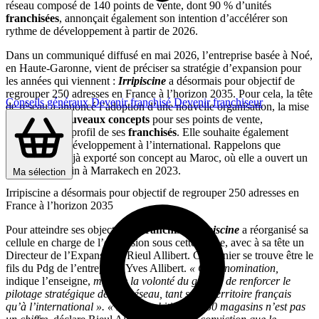
réseau composé de 140 points de vente, dont 90 % d’unités
franchisées
, annonçait également son intention d’accélérer son
rythme de développement à partir de 2026.
Dans un communiqué diffusé en mai 2026, l’entreprise basée à Noé,
en Haute-Garonne, vient de préciser sa stratégie d’expansion pour
les années qui viennent :
Irripiscine
a désormais pour objectif de
regrouper 250 adresses en France à l’horizon 2035. Pour cela, la tête
Conseils généraux
Devenir franchisé
Devenir franchiseur
de réseau a annoncé l’adoption d’une nouvelle organisation, la mise
au point de
nouveaux concepts
pour ses points de vente,
l’évolution du profil de ses
franchisés
. Elle souhaite également
accélérer son développement à l’international. Rappelons que
l’enseigne a déjà exporté son concept au Maroc, où elle a ouvert un
premier magasin à Marrakech en 2023.
Ma sélection
Irripiscine a désormais pour objectif de regrouper 250 adresses en
France à l’horizon 2035
Pour atteindre ses objectifs en
franchise
,
Irripiscine
a réorganisé sa
cellule en charge de l’expansion sous cette forme, avec à sa tête un
Directeur de l’Expansion : Rieul Allibert. Ce dernier se trouve être le
fils du Pdg de l’entreprise, Yves Allibert.
« Cette nomination,
indique l’enseigne,
marque la volonté du groupe de renforcer le
pilotage stratégique de son réseau, tant sur le territoire français
qu’à l’international ». « Notre ambition de 250 magasins n’est pas