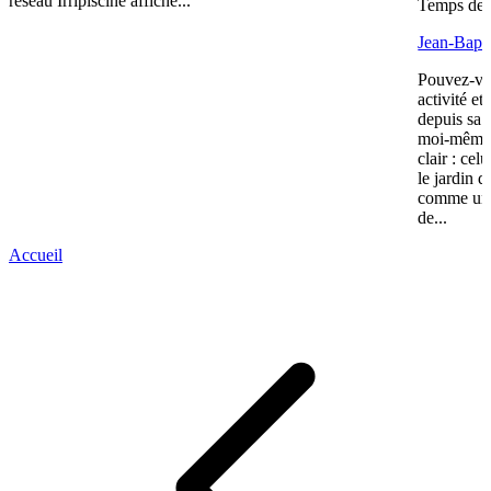
réseau Irripiscine affiche...
Temps de l
Jean-Bapti
Pouvez-vou
activité e
depuis sa 
moi-même 
clair : cel
le jardin d
comme une 
de...
Accueil