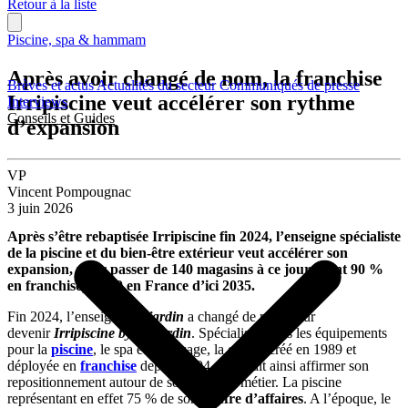
Retour à la liste
Piscine, spa & hammam
Après avoir changé de nom, la franchise
Brèves et actus
Actualités du secteur
Communiqués de presse
Irripiscine veut accélérer son rythme
Interviews
Conseils et Guides
d’expansion
VP
Vincent Pompougnac
3 juin 2026
Après s’être rebaptisée Irripiscine fin 2024, l’enseigne spécialiste
de la piscine et du bien-être extérieur veut accélérer son
expansion, pour passer de 140 magasins à ce jour (dont 90 %
en franchise) à 250 en France d’ici 2035.
Fin 2024, l’enseigne
Irrijardin
a changé de nom pour
devenir
Irripiscine by Irrijardin
. Spécialisée dans les équipements
pour la
piscine
, le spa et l’arrosage, la chaîne créé en 1989 et
déployée en
franchise
depuis 2004 entendait ainsi affirmer son
repositionnement autour de son cœur de métier. La piscine
représentant en effet 75 % de son
chiffre d’affaires
. A l’époque, le