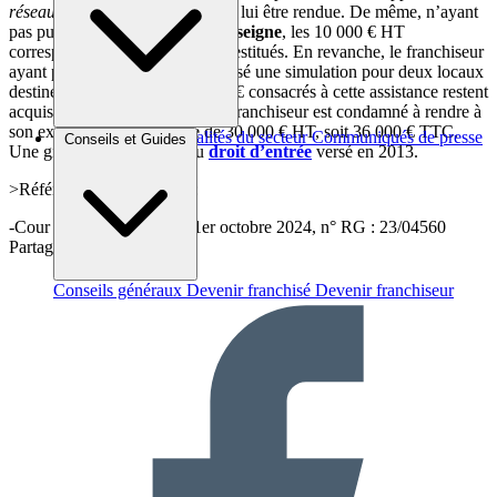
réseau »,
soit 15 000 €. Elle doit lui être rendue. De même, n’ayant
pas pu bénéficier du
droit à l’enseigne
, les 10 000 € HT
correspondants doivent lui être restitués. En revanche, le franchiseur
ayant pu prouver qu’il avait réalisé une simulation pour deux locaux
destinés au
franchisé
, les 5 000 € consacrés à cette assistance restent
acquis à l’enseigne. Au total, le franchiseur est condamné à rendre à
son ex-partenaire la somme de 30 000 € HT, soit 36 000 € TTC.
Brèves et actus
Actualités du secteur
Communiqués de presse
Conseils et Guides
Une grande partie, donc, du
droit d’entrée
versé en 2013.
Interviews
>Référence de la décision :
-Cour d’appel de Rennes, 1er octobre 2024, n° RG : 23/04560
Partager sur :
Conseils généraux
Devenir franchisé
Devenir franchiseur