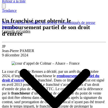
Retour à la liste
Tendance
Un franchisé peut obtenir le
Brèves et actus
Actualités du secteur
Communiqués de presse
remboursement partiel de son droit
Interviews
Conseils et Guides
d’entrée
JP
Jean-Pierre PAMIER
9 décembre 2024
La cour d’appel de Rennes a décidé, par un arrêt du 1er octobre
2024, d’imposer à un franchiseur le
remboursement partiel du
droit d’entrée
d’un ex-franchisé. Dans ce litige, le contrat est signé
en avril 2013 pour 7 ans. Le franchisé s’acquitte alors d’un droit
d’entrée de plus de 47 000 € TTC. Le contrat prévoit la délivrance
par le
franchiseur
d’un certificat de conformité du point de vente
qui doit être obtenu dans un délai de 18 mois après la signature du
contrat, sauf prorogation de ce délai. Le local n’ayant pas été trouvé
dans le temps imparti, le franchiseur accepte de prolonger la