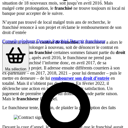
situation de 18 nouveaux mois, soit jusqu’en avril 2016. Mais
malgré cette prolongation, le
franchisé
ne trouve toujours ni local ni
banque pour accepter de le suivre.
N’ayant pas trouvé de local malgré trois ans de recherche, le
franchisé renonce à son projet et réclame le remboursement de son
droit d’entrée
Conseils généraux
Devenir franchisé
Devenir franchiseur
Comme le prévoit le
contrat de franchise
, le franchiseur a alors le
choix soit de prolonger à nouveau, soit de dénoncer le contrat en
remboursant au franchisé
certaines sommes faisant partie du
droit
d’entrée
. Mais, après avril 2016, le franchiseur ne prend pas
position. Le franchisé l’informe donc, en avril 2017, de sa
renonciation au projet. Il adresse ensuite différents courriers à son
Ma sélection
ex-partenaire – en 2017, 2018, 2021 – pour lui demander – puis le
mettre en demeure – de lui
rembourser son
droit d’entrée
en
totalité. Mais il n’obtient pas de réponse. En février 2022, il
déclenche une action en justice afin d’obtenir satisfaction. Un
jugement de première instance lui donne en grande partie raison.
Mais le
franchiseur
fait appel.
Le franchiseur tente, en vain, de plaider la prescription des faits
Devant la cour d’appel, le franchiseur estime que le franchisé aurait