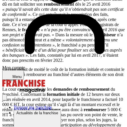
dû en fait solliciter son
remboursement
dès le 25 avril 2016
« puisqu’il savait dès cette date qu’il n’obtiendrait pas son certificat
de conformité »
. Ce qui entraînerait la prescription des faits,
puisqu’il a entamé son action en justice plus de 5 ans après cette
date. Ce n’est pas l’avis de la cour d’appel. Pour les magistrats de
Rennes, le
franchisé
« n’a pas pu être convaincu dès avril 2016 que
son projet n’aboutirait pas.
» Dans la mesure où le
franchiseur
n’a
pas dénoncé le contrat et a même
« volontairement entretenu une
confusion sur ses intentions »
, le franchisé a pu penser qu’il
« bénéficiait encore d’un délai pour finaliser ses démarches auprès
des banques »
. Les faits, constatés par lui en avril 2017, n’étaient
donc pas prescrits en février 2022.
Mon compte
La cour réduit de moitié le coût de la formation initiale et contraint le
franchiseur à rembourser au franchisé d’autres éléments de son droit
Menu
d’entrée
La cour examine ensuite les
demandes de remboursement
du
franchisé. Concernant la
formation initiale
de 12 heures sur deux
jours réalisée en avril 2014, pour laquelle le franchiseur a facturé 10
000 € HT, la cour estime qu’il s’agit là d’un montant excessif et le
Trouver ma franchise
réduit à 5 000 €. Le
franchiseur
aura donc à
rembourser
5 000 €
Actualités de la franchise
HT à son ex-franchisé. N’ayant pas pu ouvrir son point de vente, le
franchisé n’aurait donc pas dû payer non plus, selon les juges, la
somme prélevée au titre de la
« participation au développement du