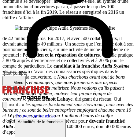
continue à se développer : ainsi se prépare-t-elle, au rythme d’une
bonne dizaine d’ouvertures par an, à passer le cap des 100
franchises d’ici à la fin 2019. Le réseau a enregistré en 2016 un
chiffre d’affaires
de 42 millions d’euros. En 2017, et avec 500 collaborateurs, il
devrait atteindre les 49 millions. Un succès que l’enseigne doit à son
positionnement astucieux, sur une activité de niche mais pleine de
potentiel :
l’entretien et la réparation de toitures
. Qu’elle pratique
à 80 % auprès d’entreprises et de collectivités et à 20 % pour le
compte de particuliers. Le
candidat à la franchise
Attila Système
n’a pas besoin d’avoir des connaissances spécifiques dans le
Mon compte
domaine de la couverture.
« Nous cherchons avant tout de bons
gestionnaires et managers, que nous formerons aux aspects
Menu
techniques qu’ils doivent maîtriser. Nous voulons qu’ils puisent
recruter, manager, animer, motiver leur propre équipe de
couvreurs »
, précise
Benoît Lahaye
, dirigeant du réseau. Qui
poursuit :
« les agences fonctionnent sans showroom, mais avec des
bureaux ; ce sont de belles entreprises employant chacune entre 10
et 12 personnes, pour environ 1 million d’euros de chiffre
Trouver ma franchise
d’affaires »
. L’investissement à prévoir pou
r devenir franchisé
Actualités de la franchise
Attila Système
tourne autour des 140 000 euros, dont 40 000 euros
d’apport personnel.