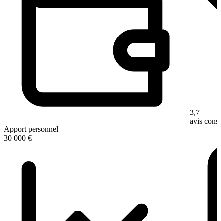
3,7
avis con
Apport personnel
30 000 €