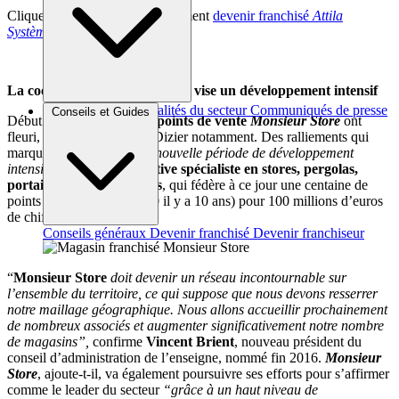
Cliquez ici pour découvrir comment
devenir franchisé
Attila
Système
.
La coopérative
Monsieur Store
vise un développement intensif
Brèves et actus
Actualités du secteur
Communiqués de presse
Conseils et Guides
Début 2017, de nouveaux
points de vente
Monsieur Store
ont
Interviews
fleuri, à Quimper et Saint-Dizier notamment. Des ralliements qui
marquent le début d’une
“nouvelle période de développement
intensif »
, pour la
coopérative spécialiste en stores, pergolas,
portails, portes et fenêtres
, qui fédère à ce jour une centaine de
points de vente (contre 130 il y a 10 ans) pour 100 millions d’euros
de chiffre d’affaires.
Conseils généraux
Devenir franchisé
Devenir franchiseur
“
Monsieur Store
doit devenir un réseau incontournable sur
l’ensemble du territoire, ce qui suppose que nous devons resserrer
notre maillage géographique. Nous allons accueillir prochainement
de nombreux associés et augmenter significativement notre nombre
de magasins”,
confirme
Vincent Brient
, nouveau président du
conseil d’administration de l’enseigne, nommé fin 2016.
Monsieur
Store
, ajoute-t-il, va également poursuivre ses efforts pour s’affirmer
comme le leader du secteur
“grâce à un haut niveau de