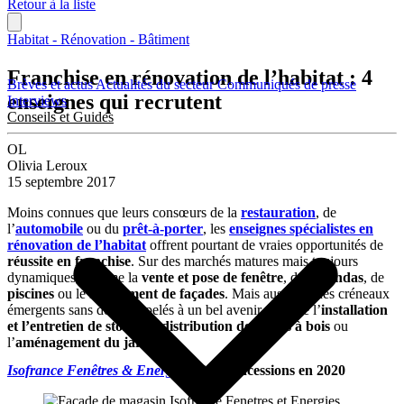
Retour à la liste
Habitat - Rénovation - Bâtiment
Franchise en rénovation de l’habitat : 4
Brèves et actus
Actualités du secteur
Communiqués de presse
enseignes qui recrutent
Interviews
Conseils et Guides
OL
Olivia Leroux
15 septembre 2017
Moins connues que leurs consœurs de la
restauration
, de
l’
automobile
ou du
prêt-à-porter
, les
enseignes spécialistes en
rénovation de l’habitat
offrent pourtant de vraies opportunités de
réussite en franchise
. Sur des marchés matures mais toujours
dynamiques, comme la
vente et pose de fenêtre
, de
vérandas
, de
piscines
ou le
ravalement de façades
. Mais aussi sur des créneaux
émergents sans doute appelés à un bel avenir, comme l’
installation
et l’entretien de stores
, la
distribution de poêles à bois
ou
l’
aménagement du jardin
.
Isofrance Fenêtres & Energies
: 100 concessions en 2020