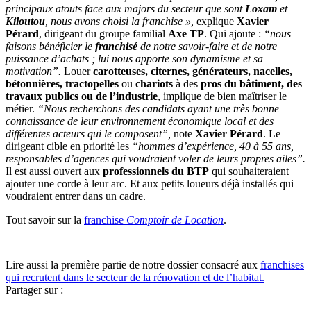
principaux atouts face aux majors du secteur que sont
Loxam
et
Kiloutou
, nous avons choisi la franchise »,
explique
Xavier
Pérard
, dirigeant du groupe familial
Axe TP
. Qui ajoute :
“nous
faisons bénéficier le
franchisé
de notre savoir-faire et de notre
puissance d’achats ; lui nous apporte son dynamisme et sa
motivation”.
Louer
carotteuses, citernes, générateurs, nacelles,
bétonnières, tractopelles
ou
chariots
à des
pros du bâtiment, des
travaux publics ou de l’industrie
, implique de bien maîtriser le
métier.
“Nous recherchons des candidats ayant une très bonne
connaissance de leur environnement économique local et des
différentes acteurs qui le composent”,
note
Xavier Pérard
. Le
dirigeant cible en priorité les
“hommes d’expérience, 40 à 55 ans,
responsables d’agences qui voudraient voler de leurs propres ailes”.
Il est aussi ouvert aux
professionnels du BTP
qui souhaiteraient
ajouter une corde à leur arc. Et aux petits loueurs déjà installés qui
voudraient entrer dans un cadre.
Tout savoir sur la
franchise
Comptoir de Location
.
Lire aussi la première partie de notre dossier consacré aux
franchises
qui recrutent dans le secteur de la rénovation et de l’habitat.
Partager sur :