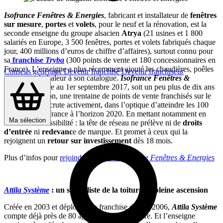
Isofrance Fenêtres & Energies
, fabricant et installateur de
fenêtres
sur mesure
,
portes
et
volets
, pour le neuf et la rénovation, est la
seconde enseigne du groupe alsacien
Atrya
(21 usines et 1 800
salariés en Europe, 3 500 fenêtres, portes et volets fabriqués chaque
jour, 400 millions d’euros de chiffre d’affaires), surtout connu pour
sa
franchise
Tryba
(300 points de vente et 180 concessionnaires en
France). L’enseigne a plus récemment ajouté les chaudières, poêles
Conseils généraux
Devenir franchisé
Devenir franchiseur
et pompes à chaleur à son catalogue.
Isofrance Fenêtres &
Energies
fédère au 1er septembre 2017, soit un peu plus de dix ans
après sa création, une trentaine de points de vente franchisés sur le
territoire. Et recrute activement, dans l’optique d’atteindre les 100
franchises en France à l’horizon 2020. En mettant notamment en
Ma sélection
avant son accessibilité : la tête de réseau ne prélève ni de
droits
d’entrée
ni
redevanc
e de marque. Et promet à ceux qui la
rejoignent un
retour sur investissement
dès 18 mois.
Plus d’infos pour
rejoindre le réseau
Isofrance Fenêtres & Energies
Attila Système
: un spécialiste de la toiture en pleine ascension
Créée en 2003 et déployée en franchise depuis 2006,
Attila Système
compte déjà près de 80 agences sur le territoire. Et l’enseigne