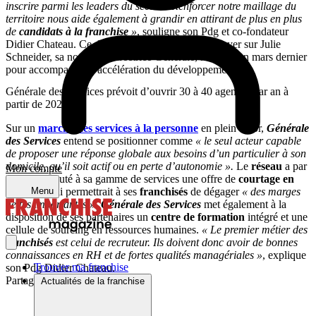
inscrire parmi les leaders du secteur. Renforcer notre maillage du
territoire nous aide également à grandir en attirant de plus en plus
de
candidats à la franchise
»
, souligne son Pdg et co-fondateur
Didier Chateau. Ce dernier peut désormais s’appuyer sur Julie
Schneider, sa nouvelle Directrice Générale, recrutée en mars dernier
pour accompagner l’accélération du développement.
Générale des Services prévoit d’ouvrir 30 à 40 agences par an à
partir de 2023
Sur un
marché des services à la personne
en plein essor,
Générale
des Services
entend se positionner comme
« le seul acteur capable
de proposer une réponse globale aux besoins d’un particulier à son
domicile, qu’il soit actif ou en perte d’autonomie ».
Le
réseau
a par
Mon compte
exemple ajouté à sa gamme de services une offre de
courtage en
Menu
travaux
, qui permettrait à ses
franchisés
de dégager
« des marges
nettes importantes ».
Générale des Services
met également à la
disposition de ses partenaires un
centre de formation
intégré et une
cellule de sourcing en ressources humaines.
« Le premier métier des
franchisés
est celui de recruteur. Ils doivent donc avoir de bonnes
connaissances en RH et de fortes qualités managériales »
, explique
Trouver ma franchise
son Pdg Didier Chateau.
Partager sur :
Actualités de la franchise