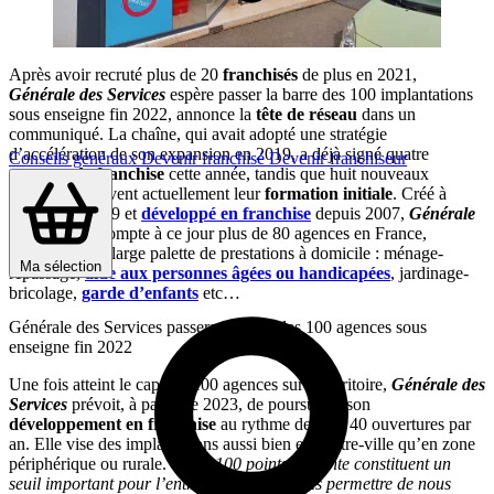
Après avoir recruté plus de 20
franchisés
de plus en 2021,
Générale des Services
espère passer la barre des 100 implantations
sous enseigne fin 2022, annonce la
tête de réseau
dans un
communiqué. La chaîne, qui avait adopté une stratégie
d’accélération de son expansion en 2019, a déjà signé quatre
Conseils généraux
Devenir franchisé
Devenir franchiseur
contrats de franchise
cette année, tandis que huit nouveaux
partenaires suivent actuellement leur
formation initiale
. Créé à
Angers en 1999 et
développé en franchise
depuis 2007,
Générale
des Services
compte à ce jour plus de 80 agences en France,
proposant une large palette de prestations à domicile : ménage-
Ma sélection
repassage,
aide aux personnes âgées ou handicapées
, jardinage-
bricolage,
garde d’enfants
etc…
Générale des Services passera la barre des 100 agences sous
enseigne fin 2022
Une fois atteint le cap des 100 agences sur le territoire,
Générale des
Services
prévoit, à partir de 2023, de poursuivre son
développement
en franchise
au rythme de 30 à 40 ouvertures par
an. Elle vise des implantations aussi bien en centre-ville qu’en zone
périphérique ou rurale.
« Ces 100 points de vente constituent un
seuil important pour l’entreprise et vont nous permettre de nous