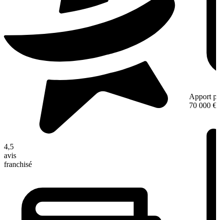
Apport pe
70 000 €
4,5
avis
franchisé