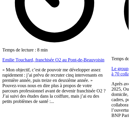
Temps de lecture : 8 min
Temps de l
Emilie Touchard, franchisée O2 au Pont-de-Beauvoisin
Le groupe 
« Mon objectif, c’est de pouvoir me développer assez
à 70 colla
rapidement : j’ai prévu de recruter cinq intervenants en
première année, puis treize en deuxième année. »
Après avoir
Pouvez-vous nous en dire plus à propos de votre
2025, Oui 
parcours professionnel avant de devenir franchisée O2 ?
domicile, 
J’ai suivi des études dans la coiffure, mais j’ai eu des
cadres, po
petits problèmes de santé :...
collaborat
l’ouvertur
BNP Pariba