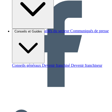
Brèves et actus
Actualités du secteur
Communiqués de presse
Conseils et Guides
Interviews
Conseils généraux
Devenir franchisé
Devenir franchiseur