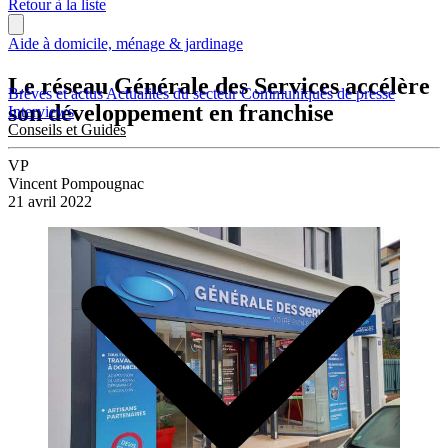
Retour à la liste
Aide à domicile, ménage & jardinage
Le réseau Générale des Services accélère
Brèves et actus
Actualités du secteur
Communiqués de presse
son développement en franchise
Interviews
Conseils et Guides
VP
Vincent Pompougnac
21 avril 2022