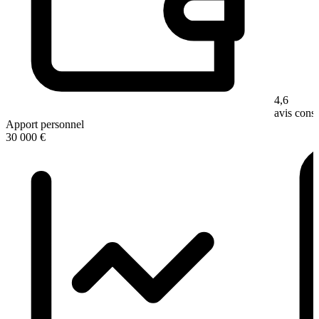
4,6
avis con
Apport personnel
30 000 €