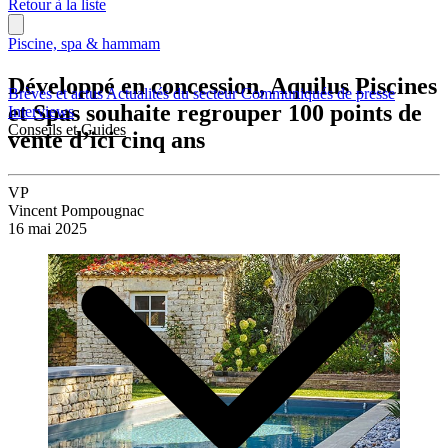
Retour à la liste
Piscine, spa & hammam
Développé en concession, Aquilus Piscines
Brèves et actus
Actualités du secteur
Communiqués de presse
et Spas souhaite regrouper 100 points de
Interviews
Conseils et Guides
vente d’ici cinq ans
VP
Vincent Pompougnac
16 mai 2025