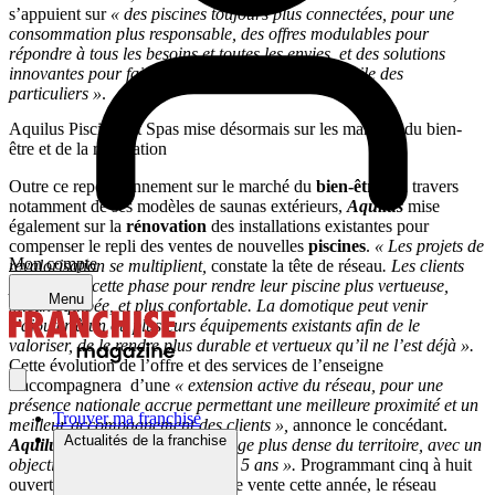
s’appuient sur
« des piscines toujours plus connectées, pour une
consommation plus responsable, des offres modulables pour
répondre à tous les besoins et toutes les envies, et des solutions
innovantes pour faire rentrer le bien-être au domicile des
particuliers »
.
Aquilus Piscines et Spas mise désormais sur les marchés du bien-
être et de la rénovation
Outre ce repositionnement sur le marché du
bien-être
, au travers
notamment de ses modèles de saunas extérieurs,
Aquilus
mise
également sur la
rénovation
des installations existantes pour
compenser le repli des ventes de nouvelles
piscines
.
« Les projets de
Mon compte
revalorisation se multiplient,
constate la tête de réseau
. Les clients
profitent de cette phase pour rendre leur piscine plus vertueuse,
Menu
mieux équipée, et plus confortable. La domotique peut venir
s’ajouter à un ou plusieurs équipements existants afin de le
valoriser, de le rendre plus durable et vertueux qu’il ne l’est déjà ».
Cette évolution de l’offre et des services de l’enseigne
s’accompagnera d’une
« extension active du réseau, pour une
présence nationale accrue permettant une meilleure proximité et un
Trouver ma franchise
meilleur accompagnement des clients »,
annonce le concédant.
Actualités de la franchise
Aquilus
vise en effet
« un maillage plus dense du territoire, avec un
objectif de 100
concessions
d’ici 5 ans ».
Programmant cinq à huit
ouvertures de nouveaux points de vente cette année, le réseau