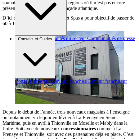
souhaite en particulier couvrir les régions où il n’est pas encore
présent, comme par exemple la façade atlantique.
D’ici cinq ans, Aquilus Piscines et Spas a pour objectif de passer de
60 à 100 concessions
Brèves et actus
Actualités du secteur
Communiqués de presse
Conseils et Guides
Interviews
Conseils généraux
Devenir franchisé
Devenir franchiseur
Depuis le début de l’année, trois nouveaux magasins à l’enseigne
ont notamment vu le jour en février à La Frenaye en Seine-
Maritime, puis en avril à Thionville en Moselle et Mably dans la
Loire. Soit avec de nouveaux
concessionnaires
comme à La
Frenaye et Thionville, soit avec des partenaires déjà en place. C’est