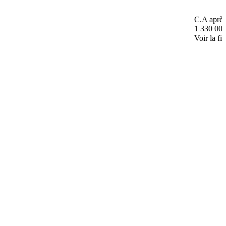
C.A après
1 330 000
Voir la fi