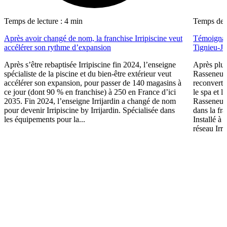
Temps de lecture : 4 min
Temps de l
Après avoir changé de nom, la franchise Irripiscine veut
Témoignage
accélérer son rythme d’expansion
Tignieu-Ja
Après s’être rebaptisée Irripiscine fin 2024, l’enseigne
Après plus
spécialiste de la piscine et du bien-être extérieur veut
Rasseneur 
accélérer son expansion, pour passer de 140 magasins à
reconverti
ce jour (dont 90 % en franchise) à 250 en France d’ici
le spa et l
2035. Fin 2024, l’enseigne Irrijardin a changé de nom
Rasseneur 
pour devenir Irripiscine by Irrijardin. Spécialisée dans
dans la fr
les équipements pour la...
Installé à
réseau Irri