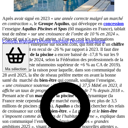
Après avoir signé en 2023 «
une année correcte malgré un marché
en contraction »
, le
Groupe Aquilus
, qui développe en
concession
l’enseigne
Aquilus Piscines et Spas
(60 magasins en France), tablait
tout de même «
sur une croissance de l’ordre de 10 % en 2024 ».
Objectif qui n’a pas été atteint, si l’on en croit les informations
Conseils généraux
Devenir franchisé
Devenir franchiseur
financières de l’entreprise sur societe.com, qui font état d’un
chiffre
d’affaires
2024 en recul de -26 % par rapport à 2023. Il faut dire
que le
marché de la piscine
a encore baissé de -17,8 % sur les 9
premiers mois de 2024, selon la Fédération des professionnels de la
piscine (mais reste néanmoins supérieur de +6 % au CA de 2019).
Ma sélection
C’est sans doute la raison pour laquelle, dans son communiqué du
28 avril 2025, la tête de réseau préfère mettre en avant la bonne
santé du marché du
bien-être
qui connaît, souligne l’enseigne,
« une croissance soutenue : l’Insee estime à 37,5 Mds€ en 2023, il
affiche un taux de progression annuel moyen de 7 % depuis 2018 »
.
Prenant acte d’un
marché de la piscine
moins dynamique (la
France reste cependant le 1er marché européen avec plus de 3,5
millions de piscines privées),
Aquilus
a choisi de chercher des relais
de croissance sur celui du
bien-être
.
« La
piscine
et le
bien-être
s’imposent comme des piliers de l’habitat moderne »
, explique dans
son communiqué l’entreprise drômoise. Dont les
« grandes
ambitions 2025 »
, visant à
« répondre à ces nouvelles attentes »
,