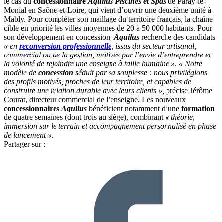
le cas du
concessionnaire
Aquilus Piscines et Spas
de Paray-le-
Monial en Saône-et-Loire, qui vient d’ouvrir une deuxième unité à
Mably. Pour compléter son maillage du territoire français, la chaîne
cible en priorité les villes moyennes de 20 à 50 000 habitants. Pour
son développement en concession,
Aquilus
recherche des candidats
« en
reconversion professionnelle
, issus du secteur artisanal,
commercial ou de la gestion, motivés par l’envie d’entreprendre et
la volonté de rejoindre une enseigne à taille humaine »
.
« Notre
modèle de
concession
séduit par sa souplesse : nous privilégions
des profils motivés, proches de leur territoire, et capables de
construire une relation durable avec leurs clients »,
précise Jérôme
Courat, directeur commercial de l’enseigne. Les nouveaux
concessionnaires
Aquilus
bénéficient notamment d’une
formation
de quatre semaines (dont trois au siège), combinant
« théorie,
immersion sur le terrain et accompagnement personnalisé en phase
de lancement »
.
Partager sur :