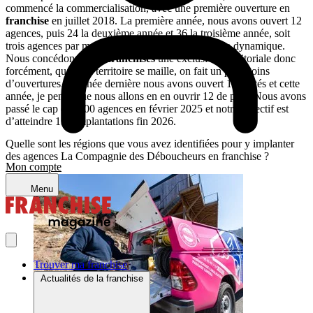
commencé la commercialisation, avec une première ouverture en
franchise
en juillet 2018. La première année, nous avons ouvert 12
agences, puis 24 la deuxième année et 36 la troisième année, soit
trois agences par moins, donc nous avons une belle dynamique.
Nous concédons à nos
franchisés
une exclusivité territoriale donc
forcément, quand le territoire se maille, on fait un peu moins
d’ouvertures. L’année dernière nous avons ouvert 16 unités et cette
année, je pense que nous allons en en ouvrir 12 de plus. Nous avons
passé le cap des 100 agences en février 2025 et notre objectif est
d’atteindre 130 implantations fin 2026.
Quelle sont les régions que vous avez identifiées pour y implanter
des agences La Compagnie des Déboucheurs en franchise ?
Mon compte
Menu
Trouver ma franchise
Actualités de la franchise