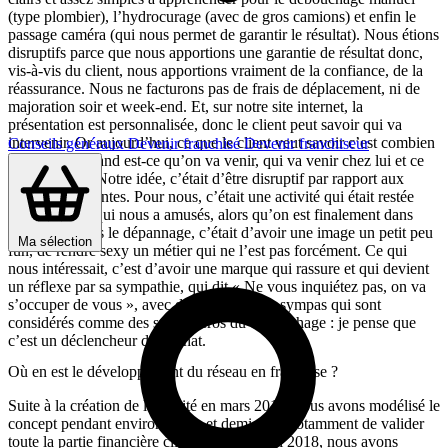
(type plombier), l’hydrocurage (avec de gros camions) et enfin le
passage caméra (qui nous permet de garantir le résultat). Nous étions
disruptifs parce que nous apportions une garantie de résultat donc,
vis-à-vis du client, nous apportions vraiment de la confiance, de la
réassurance. Nous ne facturons pas de frais de déplacement, ni de
majoration soir et week-end. Et, sur notre site internet, la
présentation est personnalisée, donc le client peut savoir qui va
intervenir. Or aujourd’hui, ce que le client veut savoir c’est combien
Conseils généraux
Devenir franchisé
Devenir franchiseur
il va payer, quand est-ce qu’on va venir, qui va venir chez lui et ce
qu’il va faire. Notre idée, c’était d’être disruptif par rapport aux
marques existantes. Pour nous, c’était une activité qui était restée
sclérosée. Ce qui nous a amusés, alors qu’on est finalement dans
l’urgence, dans le dépannage, c’était d’avoir une image un petit peu
Ma sélection
fun, de rendre sexy un métier qui ne l’est pas forcément. Ce qui
nous intéressait, c’est d’avoir une marque qui rassure et qui devient
un réflexe par sa sympathie, qui dit « Ne vous inquiétez pas, on va
s’occuper de vous », avec des intervenants sympas qui sont
considérés comme des super-héros du débouchage : je pense que
c’est un déclencheur de l’achat.
Où en est le développement du réseau en franchise ?
Suite à la création de l’activité en mars 2016, nous avons modélisé le
concept pendant environ un an et demi, afin notamment de valider
toute la partie financière client. Puis en avril 2018, nous avons