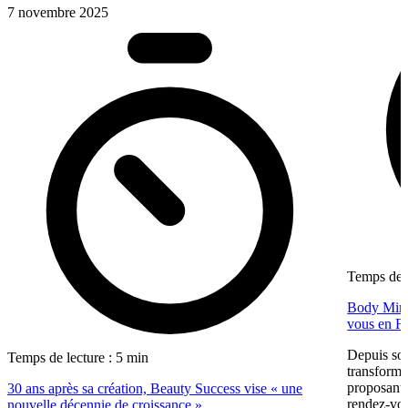
7 novembre 2025
Temps de l
Body Minut
vous en F
Depuis so
Temps de lecture : 5 min
transformé
proposant 
30 ans après sa création, Beauty Success vise « une
rendez-vous
nouvelle décennie de croissance »