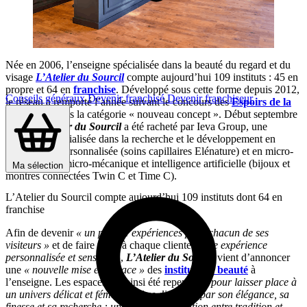
Née en 2006, l’enseigne spécialisée dans la beauté du regard et du
visage
L’Atelier du Sourcil
compte aujourd’hui 109 instituts : 45 en
propre et 64 en
franchise
. Développé sous cette forme depuis 2012,
Conseils généraux
Devenir franchisé
Devenir franchiseur
le réseau a remporté l’année suivant le concours des
Espoirs de la
Franchise
dans la catégorie « nouveau concept ». Début septembre
2020,
L’Atelier du Sourcil
a été racheté par Ieva Group, une
entreprise spécialisée dans la recherche et le développement en
cosmétique
personnalisée (soins capillaires Elénature) et en micro-
électronique, micro-mécanique et intelligence artificielle (bijoux et
Ma sélection
montres connectées Twin C et Time C).
L’Atelier du Sourcil compte aujourd’hui 109 instituts dont 64 en
franchise
Afin de devenir
« un point d’expériences pour chacun de ses
visiteurs »
et de faire vivre à chaque cliente
« une expérience
personnalisée et sensible »
,
L’Atelier du Sourcil
vient d’annoncer
une
« nouvelle mise en espace »
des
instituts de beauté
à
l’enseigne. Les espaces ont ainsi été repensés
« pour laisser place à
un univers délicat et féminin qui se distingue par son élégance, sa
finesse et sa recherche : une subtile association entre tradition et