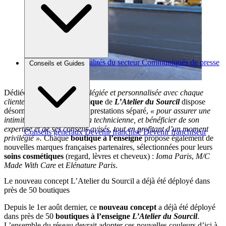
Brèves et actus
Actualités du secteur
Communiqués de presse
Conseils et Guides
Interviews
Dédiée à
« la relation privilégiée et personnalisée avec chaque
cliente »
, la
nouvelle boutique
de
L’Atelier du Sourcil
dispose
désormais d’un espace des prestations séparé,
« pour assurer une
intimité entre la cliente et la technicienne, et bénéficier de son
expertise et de ses conseils avisés, tout en profitant d’un moment
Conseils généraux
Devenir franchisé
Devenir franchiseur
privilégié ».
Chaque
boutique à l’enseigne
propose également de
nouvelles marques françaises partenaires, sélectionnées pour leurs
soins cosmétiques
(regard, lèvres et cheveux) :
Ioma Paris
,
M/C
Made With Care
et
Elénature Paris
.
Le nouveau concept L’Atelier du Sourcil a déjà été déployé dans
près de 50 boutiques
Depuis le 1er août dernier, ce
nouveau concept
a déjà été déployé
dans près de 50
boutiques
à l’enseigne
L’Atelier du Sourcil
.
L’ensemble du réseau devrait adopter ces nouvelles couleurs d’ici à