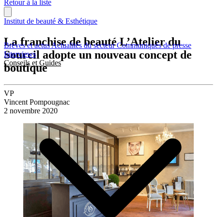
Retour à la liste
Institut de beauté & Esthétique
La franchise de beauté L’Atelier du
Brèves et actus
Actualités du secteur
Communiqués de presse
Sourcil adopte un nouveau concept de
Interviews
Conseils et Guides
boutique
VP
Vincent Pompougnac
2 novembre 2020