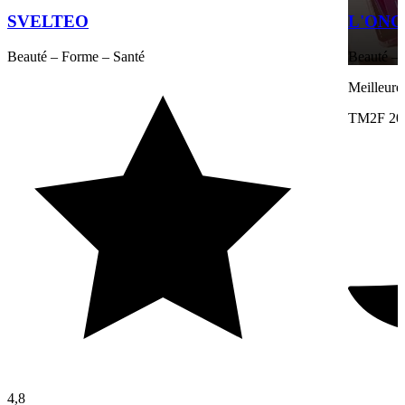
SVELTEO
L'ONG
Beauté – Forme – Santé
Beauté – 
Meilleure
TM2F 20
4,8