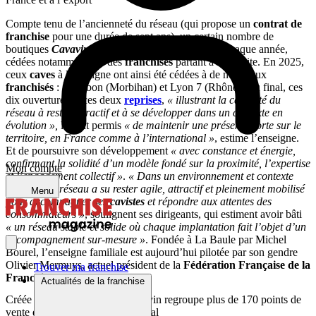
Compte tenu de l’ancienneté du réseau (qui propose un
contrat de
franchise
pour une durée de sept ans), un certain nombre de
boutiques
Cavavin
sont logiquement à reprendre chaque année,
cédées notamment par des
franchisés
partant à la retraite. En 2025,
ceux
caves
à l’enseigne ont ainsi été cédées à de nouveaux
franchisés
: à Ambon (Morbihan) et Lyon 7 (Rhône). Au final, ces
dix ouvertures et ces deux
reprises
,
« illustrant la capacité du
réseau à rester attractif et à se développer dans un contexte en
évolution »,
lui ont permis
« de maintenir une présence forte sur le
territoire, en France comme à l’international »
, estime l’enseigne.
Et de poursuivre son développement
« avec constance et énergie,
confirmant la solidité d’un modèle fondé sur la proximité, l’expertise
Mon compte
et l’engagement collectif »
.
« Dans un environnement et contexte
exigeant, le réseau a su rester agile, attractif et pleinement mobilisé
Menu
pour accompagner ses
cavistes
et répondre aux attentes des
consommateurs »
, soulignent ses dirigeants, qui estiment avoir bâti
« un réseau stable et solide où chaque implantation fait l’objet d’un
accompagnement sur-mesure »
. Fondée à La Baule par Michel
Bourel, l’enseigne familiale est aujourd’hui pilotée par son gendre
Olivier Mermuys, actuel président de la
Fédération Française de la
Trouver ma franchise
Franchise
.
Actualités de la franchise
Créée en 1985, l’enseigne Cavavin regroupe plus de 170 points de
vente en France et à l’international