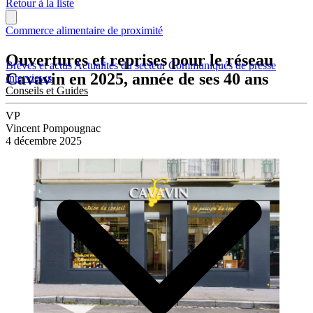
Retour à la liste
Commerce alimentaire de proximité
Ouvertures et reprises pour le réseau
Brèves et actus
Actualités du secteur
Communiqués de presse
Cavavin en 2025, année de ses 40 ans
Interviews
Conseils et Guides
VP
Vincent Pompougnac
4 décembre 2025