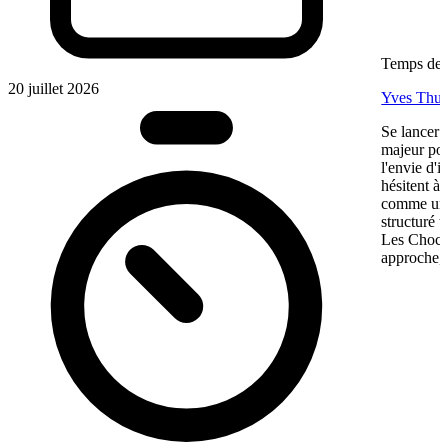
Temps de l
20 juillet 2026
Yves Thur
Se lancer 
majeur pou
l'envie d'
hésitent à 
comme une 
structuré 
Les Chocol
approche, 