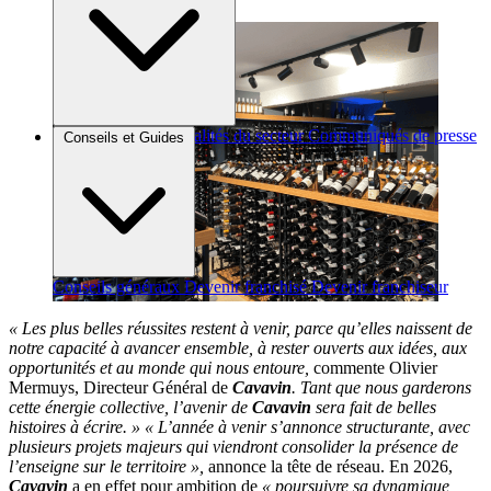
Brèves et actus
Actualités du secteur
Communiqués de presse
Conseils et Guides
Interviews
Conseils généraux
Devenir franchisé
Devenir franchiseur
« Les plus belles réussites restent à venir, parce qu’elles naissent de
notre capacité à avancer ensemble, à rester ouverts aux idées, aux
opportunités et au monde qui nous entoure,
commente Olivier
Mermuys, Directeur Général de
Cavavin
. Tant que nous garderons
cette énergie collective, l’avenir de
Cavavin
sera fait de belles
histoires à écrire. »
« L’année à venir s’annonce structurante, avec
plusieurs projets majeurs qui viendront consolider la présence de
l’enseigne sur le territoire »,
annonce la tête de réseau. En 2026,
Cavavin
a en effet pour ambition de
« poursuivre sa dynamique