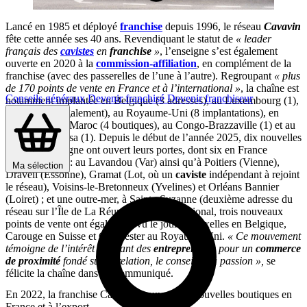
Lancé en 1985 et déployé
franchise
depuis 1996, le réseau
Cavavin
fête cette année ses 40 ans. Revendiquant le statut de
« leader
français des
cavistes
en
franchise
»
, l’enseigne s’est également
ouverte en 2020 à la
commission-affiliation
, en complément de la
franchise (avec des passerelles de l’une à l’autre). Regroupant
« plus
de 170 points de vente en France et à l’international »
, la chaîne est
Conseils généraux
Devenir franchisé
Devenir franchiseur
notamment implantée en Belgique (3 adresses), au Luxembourg (1),
en Suisse (1 également), au Royaume-Uni (8 implantations), en
Irlande (2), au Maroc (4 boutiques), au Congo-Brazzaville (1) et au
Congo-Kinshasa (1). Depuis le début de l’année 2025, dix nouvelles
caves à l’enseigne ont ouvert leurs portes, dont six en France
métropolitaine : au Lavandou (Var) ainsi qu’à Poitiers (Vienne),
Ma sélection
Draveil (Essonne), Gramat (Lot, où un
caviste
indépendant à rejoint
le réseau), Voisins-le-Bretonneux (Yvelines) et Orléans Bannier
(Loiret) ; et une outre-mer, à Sainte-Suzanne (deuxième adresse du
réseau sur l’Île de La Réunion). A l’international, trois nouveaux
points de vente ont également vu le jour à Bruxelles en Belgique,
Carouge en Suisse et Chichester au Royaume-Uni.
« Ce mouvement
témoigne de l’intérêt constant des
entrepreneurs
pour un
commerce
de proximité
fondé sur la relation, le conseil et la passion »,
se
félicite la chaîne dans un communiqué.
En 2022, la franchise Cavavin a ouvert dix nouvelles boutiques en
France et à l’export