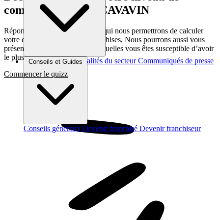
compatibilité avec CAVAVIN
Répondez a quelques questions qui nous permettrons de calculer
votre compatibilité avec les franchises, Nous pourrons aussi vous
présenter les franchises avec lesquelles vous êtes susceptible d’avoir
le plus d’affinité
Brèves et actus
Actualités du secteur
Communiqués de presse
Conseils et Guides
Interviews
Commencer le quizz
Conseils généraux
Devenir franchisé
Devenir franchiseur