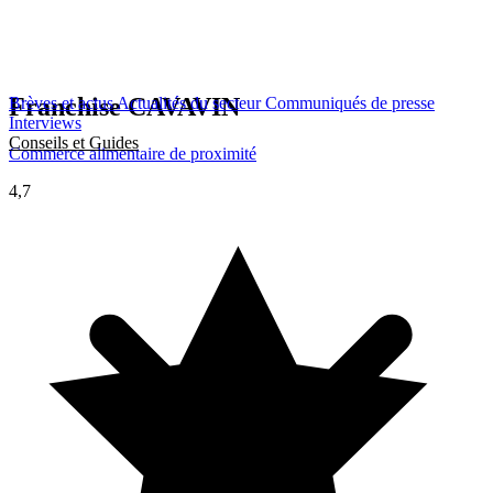
Franchise
CAVAVIN
Brèves et actus
Actualités du secteur
Communiqués de presse
Interviews
Conseils et Guides
Commerce alimentaire de proximité
4,7