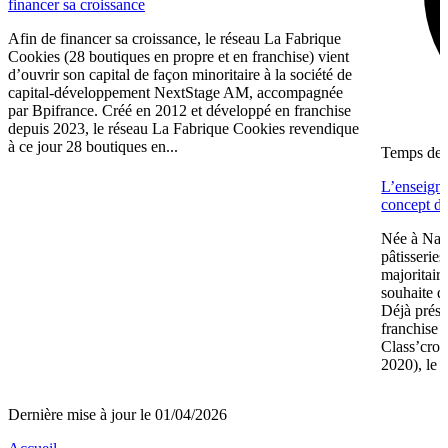
financer sa croissance
Afin de financer sa croissance, le réseau La Fabrique
Cookies (28 boutiques en propre et en franchise) vient
d’ouvrir son capital de façon minoritaire à la société de
capital-développement NextStage AM, accompagnée
par Bpifrance. Créé en 2012 et développé en franchise
depuis 2023, le réseau La Fabrique Cookies revendique
à ce jour 28 boutiques en...
Temps de l
L’enseign
concept de
Née à Nant
pâtisserie
majoritair
souhaite d
Déjà prése
franchise 
Class’crou
2020), le 
Dernière mise à jour le 01/04/2026