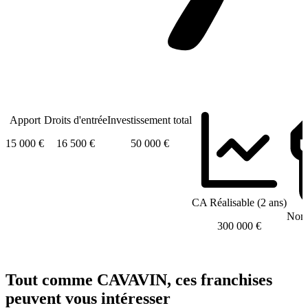
Apport
Droits d'entrée
Investissement total
15 000 €
16 500 €
50 000 €
CA Réalisable (2 ans)
Nomb
300 000 €
Tout comme CAVAVIN, ces franchises
peuvent vous intéresser