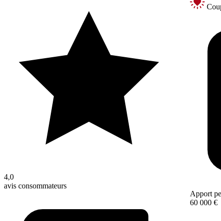
Coup
4,0
avis consommateurs
Apport pe
60 000 €