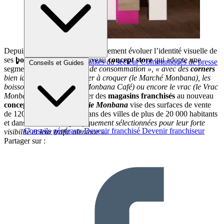
Depuis 2019, l’enseigne fait également évoluer l’identité visuelle de
ses
boutiques
, avec un nouveau
concept store
qui adopte une
Brèves et actus
Actualités du secteur
Communiqués de presse
Conseils et Guides
segmentation
« par instant de consommation », « avec des
corners
Interviews
bien identifiés pour le goûter à croquer (le Marché Monbana), les
boissons gourmandes (le Monbana Café) ou encore le vrac (le Vrac
Monbana) ».
Pour implanter des
magasins franchisés
au nouveau
concept store,
Chocolaterie Monbana
vise des surfaces de vente
de 120 à 150 m2, situées dans des villes de plus de 20 000 habitants
et dans des zones
« spécifiquement sélectionnées pour leur forte
Conseils généraux
Devenir franchisé
Devenir franchiseur
visibilité et leur trafic alentour ».
Partager sur :