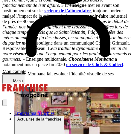
fonctionnement de leur affaire. »
L’enseigne
met en avant son
positionnement sur le
secteur de l’alimentaire
, toujours porteur
malgré l’impact de la
crise sanitaire
, et son
savoir-faire
industriel
de près de 90 ans sur le
marché du chocolat
.
« Depuis le début de
l’année, nos
boutiques
affichent une croissance à 2 chiffres lors de
chaque temps fort, tels que la Saint-Valentin, Pâques, la fête des
mères ou encore la fin des classes, accompagnée d’une forte hausse
du panier moyen,
souligne dans un communiqué Corinne Grimault,
Responsable du réseau.
Cela traduit le dynamisme commercial de
notre
réseau
ainsi que l’engouement pour les produits gourmands et
gourmets.
» Enseigne multicanale,
Chocolaterie Monbana
a
notamment mis en place fin 2020
un service de
Click & Collect
.
Mon compte
Chocolaterie Monbana fait évoluer l’identité visuelle de ses
boutiques
Menu
Trouver ma franchise
Actualités de la franchise