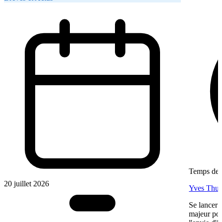
Temps de l
20 juillet 2026
Yves Thur
Se lancer 
majeur pou