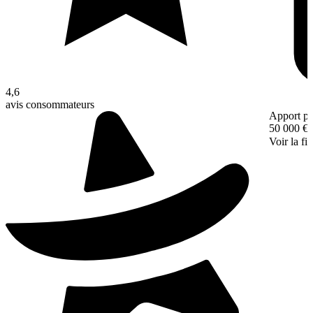
4,6
avis consommateurs
Apport pe
50 000 €
Voir la fi