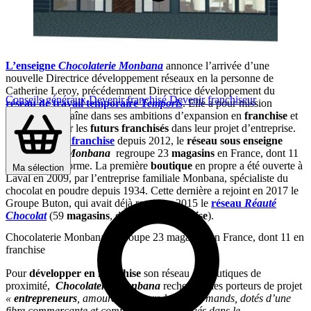
L’enseigne
Chocolaterie Monbana
annonce l’arrivée d’une
nouvelle Directrice développement réseaux en la personne de
Catherine Leroy, précédemment Directrice développement du
Conseils généraux
Devenir franchisé
Devenir franchiseur
réseau de travail temporaire
Temporis
. Elle a pour mission
d’épauler la chaîne dans ses ambitions d’expansion en
franchise
et
d’accompagner les
futurs franchisés
dans leur projet d’entreprise.
Développé en franchise
depuis 2012, le
réseau sous enseigne
Chocolaterie
Monbana
regroupe 23
magasins
en France, dont 11
en sous cette forme. La première
boutique
en propre a été ouverte à
Ma sélection
Laval en 2009, par l’entreprise familiale Monbana, spécialiste du
chocolat en poudre depuis 1934. Cette dernière a rejoint en 2017 le
Groupe Buton, qui avait déjà repris en 2015 le
réseau
Réauté
Chocolat
(59
magasins
, dont 22 en
franchise
).
Chocolaterie Monbana regroupe 23 magasins en France, dont 11 en
franchise
Pour
développer en franchise
son réseau de boutiques de
proximité,
Chocolaterie Monbana
recherche des porteurs de projet
«
entrepreneurs
, amoureux des produits gourmands, dotés d’une
fibre commerçante et commerciale et engagés dans le