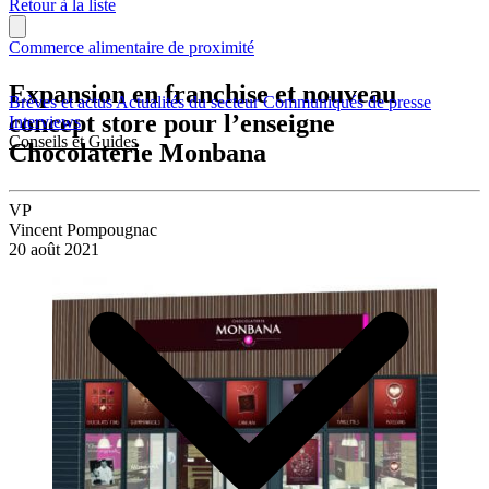
Retour à la liste
Commerce alimentaire de proximité
Expansion en franchise et nouveau
Brèves et actus
Actualités du secteur
Communiqués de presse
concept store pour l’enseigne
Interviews
Conseils et Guides
Chocolaterie Monbana
VP
Vincent Pompougnac
20 août 2021