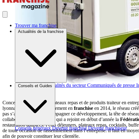
Trouver ma franchise
Actualités de la franchise
Brèves et actus
Actualités du secteur
Communiqués de presse
I
Conseils et Guides
Concept de livraison de plateaux repas et de produits traiteur en entre
lyonnaise. Depuis son lancement en
franchise
en 2014, le réseau créé 
pas s’arrêter là. Pour accompagner ce développement, la tête de réseau 
collaborateurs. L’enseigne, qui a rejoint en début d’année la
Fédérati
restauration adaptées. Petits déjeuners, plateaux repas, cocktails, buffe
Conseils généraux
Devenir franchisé
Devenir franchiseur
de toute occasion de rassemblement dans l’entreprise. Il faut en moye
afin de pouvoir constituer leur clientèle.