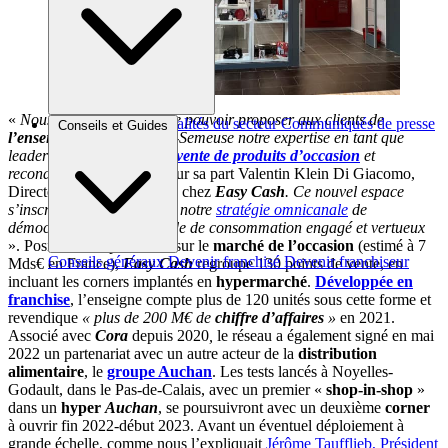
«
Nous sommes heureux de pouvoir proposer aux clients de
Brèves et actus
Actualités du secteur
Communiqués de presse
Conseils et Guides
l’enseigne Cora
de Villers-Semeuse notre expertise en tant que
Interviews
leader français de
l’achat-vente de produits d’occasion
et
reconditionné,
explique pour sa part Valentin Klein Di Giacomo,
Directeur SI & Partenariats chez
Easy Cash
. Ce nouvel espace
s’inscrit parfaitement dans notre
stratégie omnicanale
de
démocratisation de ce mode de consommation engagé et vertueux
». Positionné depuis 2001 sur le
marché de l’occasion
(estimé à 7
Conseils généraux
Devenir franchisé
Devenir franchiseur
Mds€ en France),
Easy Cash
regroupe 130 points de vente, en
incluant les corners implantés en
hypermarché
.
Développée en
franchise
, l’enseigne compte plus de 120 unités sous cette forme et
revendique
« plus de 200 M€ de
chiffre d’affaires
»
en 2021.
Associé avec
Cora
depuis 2020
,
le réseau a également signé en mai
2022 un partenariat avec un autre acteur de la
distribution
alimentaire
, le
groupe Auchan
. Les tests lancés à Noyelles-
Godault, dans le Pas-de-Calais, avec un premier «
shop-in-shop
»
dans un
hyper
Auchan
, se poursuivront avec un deuxième
corner
à ouvrir fin 2022-début 2023. Avant un éventuel déploiement à
grande échelle, comme nous l’expliquait
Jérôme Taufflieb, Président