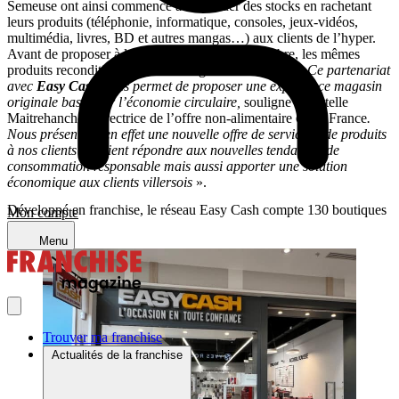
Semeuse ont ainsi commencé à constituer des stocks en rachetant
leurs produits (téléphonie, informatique, consoles, jeux-vidéos,
multimédia, livres, BD et autres mangas…) aux clients de l’hyper.
Avant de proposer à la vente, à partir du 21 octobre, les mêmes
produits reconditionnés, avec une garantie d’un an. «
Ce partenariat
avec
Easy Cash
nous permet de proposer une expérience magasin
originale basée sur l’économie circulaire,
souligne Christelle
Maitrehanche, Directrice de l’offre non-alimentaire
Cora
France
.
Nous présentons en effet une nouvelle offre de service et de produits
à nos clients qui vient répondre aux nouvelles tendances de
consommation responsable mais aussi apporter une solution
économique aux clients villersois
».
Développé en franchise, le réseau Easy Cash compte 130 boutiques
Mon compte
en France
Menu
Trouver ma franchise
Actualités de la franchise