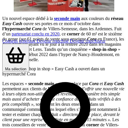
Un nouvel espace dédié à la
seconde main
aux couleurs du
réseau
Easy Cash
ouvre ses portes en ce mois d’octobre dans
l’hypermarché
Cora
de Villers-Semeuse, dans les Ardennes. Fuit
d’un
partenariat conclu en 2020
, ce
corner
de 60 m² est le sixième
du genre (sur 61 points de vente sous enseigne
Cora
en France), les
Conseils généraux
Devenir franchisé
Devenir franchiseur
deux premiers ayant vu le jour à la rentrée 2020 dans les magasins
Cora
de Metz et Lens. Tandis qu’un cinquième «
shop-in-shop
»
s’était installé début 2022 dans l’hyper de Nancy-Houdemont, en
Meurthe-et-Moselle.
Un sixième « shop in shop » Easy Cash a ouvert dans un
Ma sélection
hypermarché Cora
Les espaces «
seconde main
» mis en place par
Cora
et
Easy Cash
permettent aux clients de
l’hypermarché
« d’offrir une nouvelle vie
à leurs objets non-utilisés en les revendant de manière très simple
mais aussi d’acheter en toute confiance des produits vérifiés à des
prix compétitifs »
, soulignent les deux enseignes dans un
communiqué commun. Dans lequel elles s’engagent notamment à
tester et estimer chaque produit
« directement sur place, devant le
client pour une reprise immédiate en moins de 15 minutes ».
Les
trois conseillers de vente rattachés au nouveau
corner
de Villers-