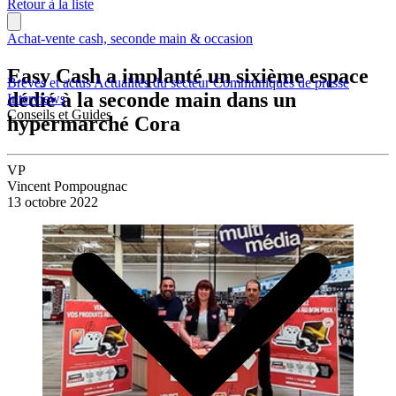
Retour à la liste
Achat-vente cash, seconde main & occasion
Easy Cash a implanté un sixième espace
Brèves et actus
Actualités du secteur
Communiqués de presse
dédié à la seconde main dans un
Interviews
Conseils et Guides
hypermarché Cora
VP
Vincent Pompougnac
13 octobre 2022