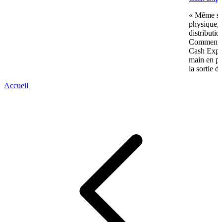
« Même si 
physique, 
distributi
Comment p
Cash Expre
main en pl
la sortie d
Accueil