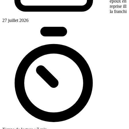
époux entre
reprise ill
la franchis
27 juillet 2026