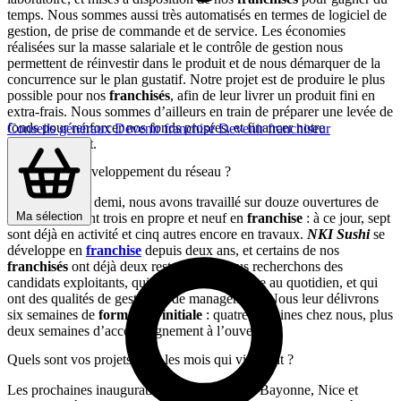
temps. Nous sommes aussi très automatisés en termes de logiciel de
gestion, de prise de commande et de service. Les économies
réalisées sur la masse salariale et le contrôle de gestion nous
permettent de réinvestir dans le produit et de nous démarquer de la
concurrence sur le plan gustatif. Notre projet est de produire le plus
possible pour nos
franchisés
, afin de leur livrer un produit fini en
extra-frais. Nous sommes d’ailleurs en train de préparer une levée de
fonds pour renforcer nos fonds propres, et financer notre
Conseils généraux
Devenir franchisé
Devenir franchiseur
développement.
Où en est le développement du réseau ?
En deux ans et demi, nous avons travaillé sur douze ouvertures de
Ma sélection
restaurants, dont trois en propre et neuf en
franchise
: à ce jour, sept
sont déjà en activité et cinq autres encore en travaux.
NKI Sushi
se
développe en
franchise
depuis deux ans, et certains de nos
franchisés
ont déjà deux restaurants. Nous recherchons des
candidats exploitants, qui vivent notre marque au quotidien, et qui
ont des qualités de gestion et de management. Nous leur délivrons
six semaines de
formation initiale
: quatre semaines chez nous, plus
deux semaines d’accompagnement à l’ouverture.
Quels sont vos projets pour les mois qui viennent ?
Les prochaines inaugurations sont prévues à Bayonne, Nice et