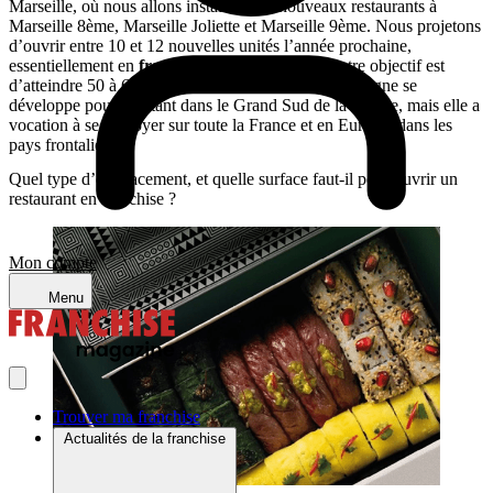
Marseille, où nous allons installer trois nouveaux restaurants à
Marseille 8ème, Marseille Joliette et Marseille 9ème. Nous projetons
d’ouvrir entre 10 et 12 nouvelles unités l’année prochaine,
essentiellement en
franchise
. A moyen terme, notre objectif est
d’atteindre 50 à 60 restaurants sous trois ans. L’enseigne se
développe pour l’instant dans le Grand Sud de la France, mais elle a
vocation à se déployer sur toute la France et en Europe, dans les
pays frontaliers.
Quel type d’emplacement, et quelle surface faut-il pour ouvrir un
restaurant en franchise ?
Mon compte
Menu
Trouver ma franchise
Actualités de la franchise