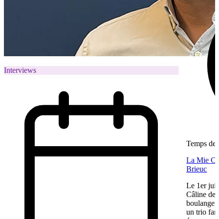
Interviews
Temps de l
La Mie Câl
Brieuc
Le 1er jui
Câline de 
boulangeri
un trio fa