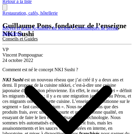
Retour à la liste
Restauration, cafés, hôtellerie
Guillaume Pons, fondateur de l’enseigne
Brèves et actus
Actualités du secteur
Communiqués de presse
NKI Sushi
Interviews
Conseils et Guides
VP
Vincent Pompougnac
24 octobre 2022
Comment est né le concept NKI Sushi ?
NKI Sushi
est un nouveau réseau que j’ai créé il y a deux ans et
demi. Il propose de la cuisine nikkei, c’est-à-dire une cuisine
japonaise d’inspiration péruvienne. En effet, le mot « nikkei » définit
les migrants au Japon : il y a eu une migration japonaise au Pérou, et
ces migrants ont recréé cette cuisine. L’enseigne se positionne sur le
segment « fast casual premium ». Nous ne travaillons que des
produits frais, avec une carte courte et une très bonne qualité, en
essayant de faire le lien entre l’artisanat et la technologie. Nous
sommes très automatisés en cuisine : tout est frais, mais les
assaisonnements et les sauces sont préparées en interne, en
laboratoire, et mises à disposition de nos
franchisés
pour gagner du