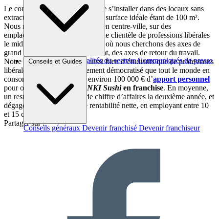
Le concept
NKI Sushi
permet de s’installer dans des locaux sans
extraction, entre 80 et 130 m², la surface idéale étant de 100 m².
Nous nous installons aussi bien en centre-ville, sur des
emplacements 1 ou 1 bis avec une clientèle de professions libérales
le midi ; qu’en zone périurbaine, où nous cherchons des axes de
grand passage avec stationnement, des axes de retour du travail.
Brèves et actus
Actualités du secteur
Communiqués de presse
Notre clientèle se compose aussi bien d’étudiants que de professions
Conseils et Guides
Interviews
libérales : le
sushi
s’est tellement démocratisé que tout le monde en
consomme. Il faut compter environ 100 000 € d’
apport personnel
pour ouvrir un
restaurant
NKI Sushi
en franchise
. En moyenne,
un restaurant réalise 1 M€ de chiffre d’affaires la deuxième année, et
dégage entre 10 et 12 % de rentabilité nette, en employant entre 10
et 15 collaborateurs.
Partager sur :
Conseils généraux
Devenir franchisé
Devenir franchiseur