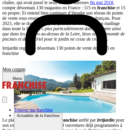
chaîne, qui avait passé le seuil des 100 adresses
fin mai 2018
,
compte désormais 130 magasins en France : 115 en
franchise
et 15
en propre. Et entend bien continuer d’étendre son réseau de points
de vente sous enseigne sur l’ensemble du territoire français. Pour
2023, elle se donne ainsi pour priorité de compléter son maillage
dans toute la France,
« plus particulièrement dans le Centre ainsi
que dans les régions au-dessus de la Loire, lieux où la demande de
piscines et de matériel pour le jardin ne cesse de croître ».
Irrijardin regroupe désormais 130 points de vente dont 115 en
franchise
Mon compte
Menu
Trouver ma franchise
Actualités de la franchise
Le plan de
développement en franchise
arrêté par
Irrijardin
pour
son exercice 2023 comprend neuf ouvertures déjà programmées à