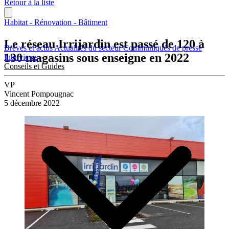
Retour à la liste
Habitat - Rénovation - Bâtiment
Le réseau Irrijardin est passé de 120 à
Brèves et actus
Actualités du secteur
Communiqués de presse
130 magasins sous enseigne en 2022
Interviews
Conseils et Guides
VP
Vincent Pompougnac
5 décembre 2022