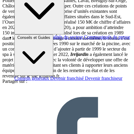
Poitiers, Alès, Arras, Palaiseau, Nantes, Laval, Brétigny-sur-Orge,
Châlons-en-Champagne et Quimper. Outre ces créations de points
de vente, quatre opérations de reprise d’unités existantes sont
également annoncées, pour des affaires situées dans le Sud-Est,
l’Ouest et l’Est. La chaîne, qui a réalisé 150 M€ de chiffre d’affaires
en 2021 (+30 % par rapport à 2020), a pour ambition d’atteindre
150 implantations à terme. Spécialisé lors de sa création en 1989
Brèves et actus
Actualités du secteur
Communiqués de presse
Conseils et Guides
dans les des solutions d’arrosage à monter soi-même, le réseau s’est
Interviews
positionné à partir des années 1990 sur le marché de la piscine, avec
un concept similaire, avant d’ajouter à partir de 1999 le secteur du
spa à ses activités. En janvier 2022,
Irrijardin
a également lancé le
projet « Seconde Vie », avec la volonté de développer une offre de
matériel d’occasion, en incitant ses clients à rapporter leurs anciens
équipements de piscines afin de les remettre en état et de les
revendre sur le site irrijardin.fr.
Conseils généraux
Devenir franchisé
Devenir franchiseur
Partager sur :