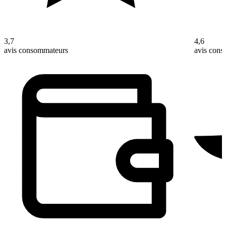
3,7
4,6
avis consommateurs
avis con