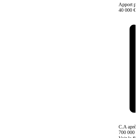
Apport pe
40 000 €
C.A après
700 000 