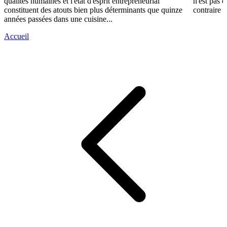
qualités humaines et l'état d'esprit entrepreneurial
n'est pas 
constituent des atouts bien plus déterminants que quinze
contraire d
années passées dans une cuisine...
Accueil