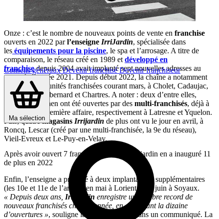
Onze : c’est le nombre de nouveaux points de vente en
franchise
ouverts en 2022 par
l’enseigne
IrriJardin
, spécialisée dans
les
équipements pour la piscine
, le spa et l’arrosage. A titre de
comparaison, le réseau créé en 1989 et
développé en
franchise
depuis 2004 avait implanté sept nouvelles adresses au
Conseils généraux
Devenir franchisé
Devenir franchiseur
cours de l’année 2021. Depuis début 2022, la chaîne a notamment
inauguré cinq unités franchisées courant mars, à Cholet, Cadaujac,
Caen, Châteaubernard et Chartres. A noter : deux d’entre elles,
Cadaujac et Caen ont été ouvertes par des
multi-franchisés
, déjà à
la tête d’une première affaire, respectivement à Latresne et Yquelon.
Ma sélection
Puis, quatre
magasins
Irrijardin
de plus ont vu le jour en avril, à
Roncq, Lescar (créé par une multi-franchisée, la 9e du réseau),
Vieil-Evreux et Le-Puy-en-Velay.
Après avoir ouvert 7 franchises en 2021, Irrijardin en a inauguré 11
de plus en 2022
Enfin, l’enseigne a procédé à deux implantations supplémentaires
(les 10e et 11e de l’année) en mai à Lorient et en juin à Soyaux.
« Depuis deux ans,
Irrijardin
enregistre un nombre record de
nouveaux franchisés chaque année, en dépassant la dizaine
d’ouvertures »
, souligne la
tête de réseau
dans un communiqué. La