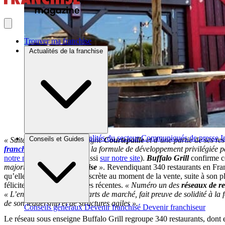
Trouver ma franchise
Actualités de la franchise
Brèves et actus
Actualités du secteur
Communiqués de presse
I
Conseils et Guides
« Suite au rachat de l’enseigne
Courtepaille
et d’une partie de ses re
franchise
apparaît comme la formule de développement privilégiée pa
notre numéro 278
(à lire aussi
sur notre site
).
Buffalo Grill
confirme c
majoritairement en
franchise
»
. Revendiquant 340 restaurants en Fran
qu’elle était restée plutôt discrète au moment de la vente, suite à son
féliciter de ses performances récentes.
« Numéro un des
réseaux de re
« L’entreprise gagne des parts de marché, fait preuve de solidité à la 
de son leadership et de structures agiles ».
Conseils généraux
Devenir franchisé
Devenir franchiseur
Le réseau sous enseigne Buffalo Grill regroupe 340 restaurants, dont e