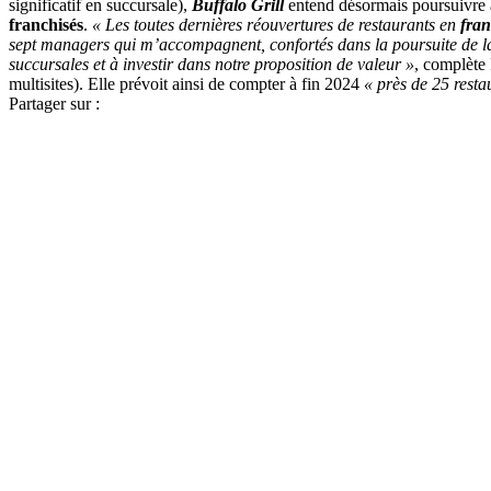
significatif en succursale),
Buffalo Grill
entend désormais poursuivre à
franchisés
.
« Les toutes dernières réouvertures de restaurants en
fran
sept managers qui m’accompagnent, confortés dans la poursuite de la 
succursales et à investir dans notre proposition de valeur »
, complète 
multisites). Elle prévoit ainsi de compter à fin 2024
« près de 25 rest
Partager sur :