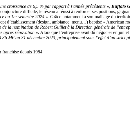
 une croissance de 6,5 % par rapport à l’année précédente »
,
Buffalo G
conjoncture difficile, le réseau a réussi à renforcer ses positions, gagna
ce au 1er semestre 2024 »
. Grâce notamment à son maillage du territoir
pt d’établissement (design, ambiance, menu…) baptisé « American road t
e de la nomination de Robert Guillet à la Direction générale de l’entrep
es après rénovation ».
Alors que l’entreprise avait dû négocier en juille
à 36 M€ au 31 décembre 2023, principalement sous l’effet d’un strict pi
.
n franchise depuis 1984