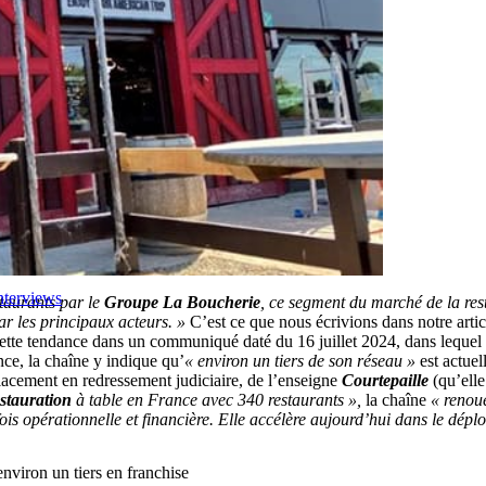
nterviews
staurants par le
Groupe La Boucherie
, ce segment du marché de la res
r les principaux acteurs. »
C’est ce que nous écrivions dans notre arti
ette tendance dans un communiqué daté du 16 juillet 2024, dans lequel
ce, la chaîne y indique qu’
« environ un tiers de son réseau »
est actue
 placement en redressement judiciaire, de l’enseigne
Courtepaille
(qu’elle
stauration
à table en France avec 340 restaurants »,
la chaîne
« renou
fois opérationnelle et financière. Elle accélère aujourd’hui dans le dép
nviron un tiers en franchise