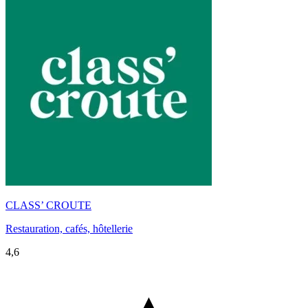
CLASS’ CROUTE
Restauration, cafés, hôtellerie
4,6