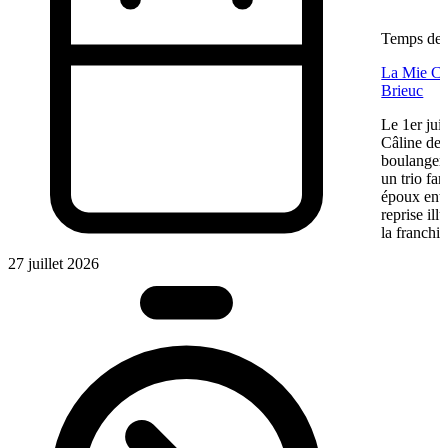
Temps de l
La Mie Câl
Brieuc
Le 1er jui
Câline de 
boulangeri
un trio fa
époux entre
reprise ill
la franchis
27 juillet 2026