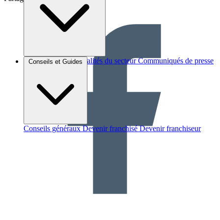
Brèves et actus
Actualités du secteur
Communiqués de presse
Conseils et Guides
Interviews
Conseils généraux
Devenir franchisé
Devenir franchiseur