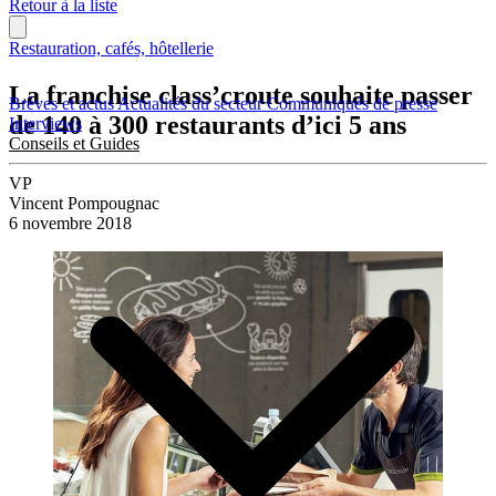
Retour à la liste
Restauration, cafés, hôtellerie
La franchise class’croute souhaite passer
Brèves et actus
Actualités du secteur
Communiqués de presse
de 140 à 300 restaurants d’ici 5 ans
Interviews
Conseils et Guides
VP
Vincent Pompougnac
6 novembre 2018