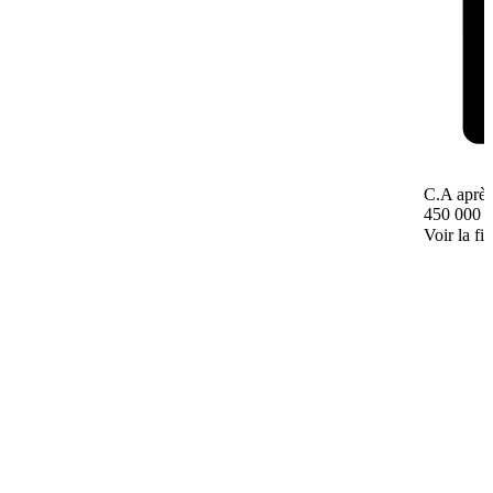
C.A après
450 000 
Voir la fi