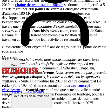
ouvertures de restaurants en 2018 et 20 nouvelles implantations en
2019, la
chaîne de restauration rapide
se donne pour objectifs à 5
ans de regrouper 300
points de vente à l’enseigne
class’croute
,
d’atteindre 180 M€ de chiffre d’affaires et d’accentuer son
développement à l’international. La qualité du service et de
l’expérience client est l’autre axe de croissance défini par le réseau, à
travers une
« politique volontaire d’expérimentation de nouveaux
services »
. Certains
franchisés
class’croute
, comme ceux de Saint-
Nazaire et Rungis, testent par exemple la location d’espaces de
travail en complément de leur activité de restauration.
Class’croute a pour objectif à 5 ans de regrouper 300 points de vente
sous enseigne
Mon compte
« Dans les prochains mois, nous allons multiplier les ouvertures
pour permettre à tous les actifs Français de faire appel à nos
Menu
services,
annonce dans un communiqué Sébastien Chapalain,
nouveau président de
class’croute
. Nous serons encore plus présents
dans les gares, les aéroports, les zones d’activité ou les quartiers
d’affaires. »
Suite à l’ouverture fin 2017 au centre commercial Le
Parks (Paris 19ème) d’un restaurant au
nouveau concept
class’croute
, le
franchiseur
confirme que cette nouvelle identité
Trouver ma franchise
sera progressivement déployée sur l’ensemble du territoire, pour les
Actualités de la franchise
ouvertures et les rénovations. L’ensemble du parc de restaurants
devrait avoir adopté ces nouvelles couleurs à l’horizon 2025.
Partager sur :