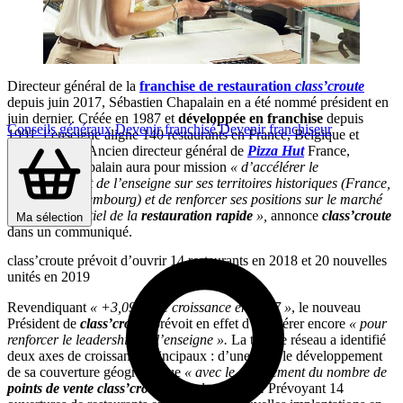
Directeur général de la
franchise de restauration
class’croute
depuis juin 2017, Sébastien Chapalain en a été nommé président en
juin dernier. Créée en 1987 et
développée en franchise
depuis
Conseils généraux
Devenir franchisé
Devenir franchiseur
1991, l’enseigne aligne 140 restaurants en France, Belgique et
Luxembourg. Ancien directeur général de
Pizza Hut
France,
Sébastien Chapalain aura pour mission
« d’accélérer le
développement de l’enseigne sur ses territoires historiques (France,
Belgique, Luxembourg) et de renforcer ses positions sur le marché
très concurrentiel de la
restauration rapide
»,
annonce
class’croute
Ma sélection
dans un communiqué.
class’croute prévoit d’ouvrir 14 restaurants en 2018 et 20 nouvelles
unités en 2019
Revendiquant
« +3,09 % de croissance en 2017 »
, le nouveau
Président de
class’croute
prévoit en effet d’accélérer encore
« pour
renforcer le leadership de l’enseigne ».
La tête de réseau a identifié
deux axes de croissance principaux : d’une part, le développement
de sa couverture géographique
« avec le doublement du nombre de
points de vente
class’croute
dans les 5 ans ».
Prévoyant 14