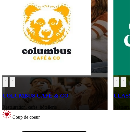
COLUMBUS CAFÉ & CO
CLASS
Restauration, cafés, hôtellerie
Restaurati
Coup de coeur