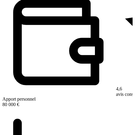
4,6
avis con
Apport personnel
80 000 €