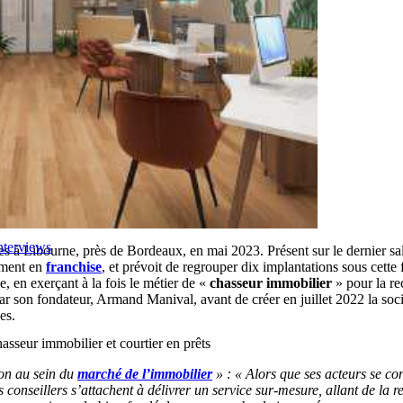
nterviews
tes à Libourne, près de Bordeaux, en mai 2023. Présent sur le dernier s
ement en
franchise
, et prévoit de regrouper dix implantations sous cett
, en exerçant à la fois le métier de «
chasseur immobilier
» pour la re
ar son fondateur, Armand Manival, avant de créer en juillet 2022 la so
es.
sseur immobilier et courtier en prêts
ion au sein du
marché de l’immobilier
» : « Alors que ses acteurs se co
s conseillers s’attachent à délivrer un service sur-mesure, allant de la r