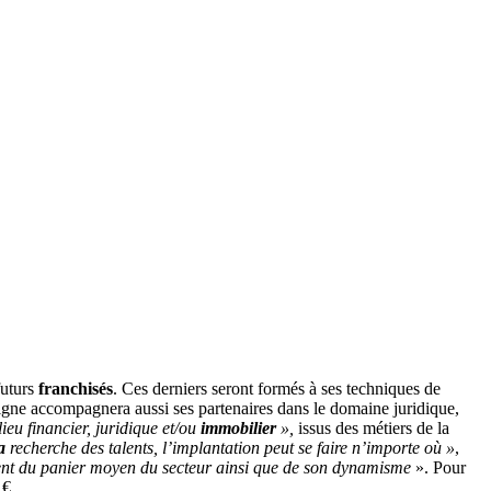
futurs
franchisés
. Ces derniers seront formés à ses techniques de
igne accompagnera aussi ses partenaires dans le domaine juridique,
ieu financier, juridique et/ou
immobilier
»,
issus des métiers de la
a
recherche des talents, l’implantation peut se faire n’importe où »
,
ment du panier moyen du secteur ainsi que de son dynamisme
». Pour
 €.