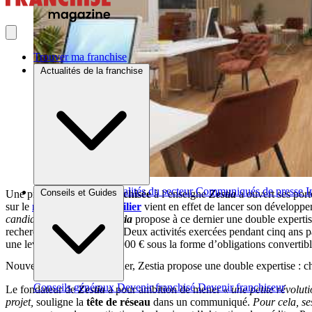
Trouver ma franchise
Actualités de la franchise
Brèves et actus
Actualités du secteur
Communiqués de presse
I
Conseils et Guides
Une première
agence franchisée
à l’enseigne
Zestia
a ouvert ses por
sur le
marché de l’immobilier
vient en effet de lancer son développ
candidat acquéreur »,
Zestia
propose à ce dernier une double expertise
recherche de financement. Deux activités exercées pendant cinq ans p
une levée de fond de 300 000 € sous la forme d’obligations convertibl
Nouveau concept immobilier, Zestia propose une double expertise : cha
Conseils généraux
Devenir franchisé
Devenir franchiseur
Le fondateur de
Zestia
a pour ambition de mener
« une petite révolut
projet,
souligne la
tête de réseau
dans un communiqué.
Pour cela, se