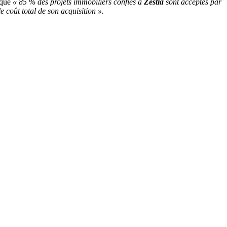
 que
« 85 % des projets immobiliers confiés à
Zestia
sont acceptés par
 coût total de son acquisition ».