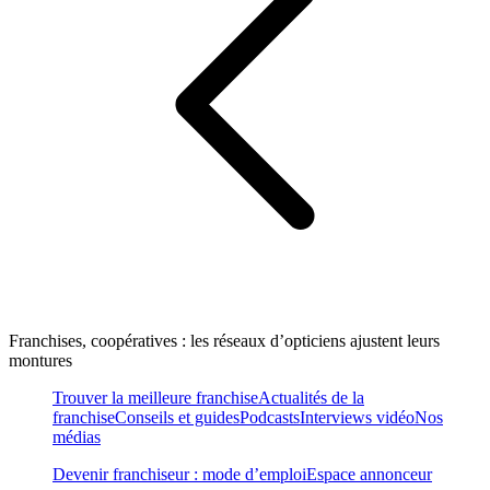
Franchises, coopératives : les réseaux d’opticiens ajustent leurs
montures
Trouver la meilleure franchise
Actualités de la
franchise
Conseils et guides
Podcasts
Interviews vidéo
Nos
médias
Devenir franchiseur : mode d’emploi
Espace annonceur