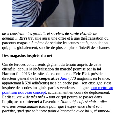
de « construire les produits et
services de santé visuelle
de
demain »
.
Krys
travaille aussi une offre et à une théâtralisation du
parcours magasin à même de séduire les jeunes actifs, population
qui, plus globalement, suscite de plus en plus d’intérêt des chaînes.
Des magasins inspirés du net
Car de féroces concurrents gagnent du terrain auprès de cette
clientèle, depuis la libéralisation du marché permise par la
loi
Hamon
fin 2013 : les sites de e-commerce.
Eric Plat
, président
directeur général de la
coopérative
Atol
(770 magasins en France,
appartenant à 520 adhérents) ne s’en cache pas : son enseigne s’est
inspirée des codes imaginés par les vendeurs en ligne
pour mettre au
point son nouveau concept
, actuellement en cours de déploiement
.
Et dit suivre «
de très près »
tout ce qui pourra se passer dans
l’
optique sur internet
à l’avenir. «
Notre objectif est clair : aller
vers une omnicanalité totale pour que l’expérience client soit
parfaite, quel que soit notre point d’accroche avec lui »,
résume-t-il.