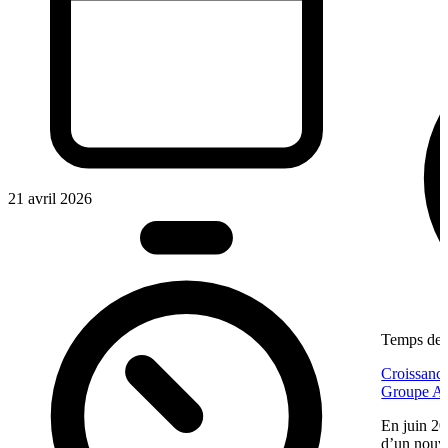
21 avril 2026
Temps de l
Croissance
Groupe Af
En juin 20
d’un nouv