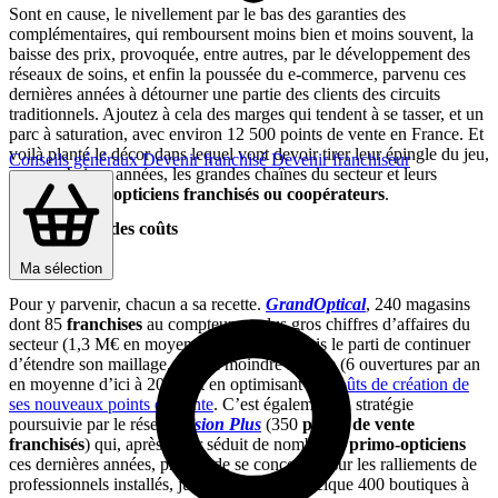
Sont en cause, le nivellement par le bas des garanties des
complémentaires, qui remboursent moins bien et moins souvent, la
baisse des prix, provoquée, entre autres, par le développement des
réseaux de soins, et enfin la poussée du e-commerce, parvenu ces
dernières années à détourner une partie des clients des circuits
traditionnels. Ajoutez à cela des marges qui tendent à se tasser, et un
parc à saturation, avec environ 12 500 points de vente en France. Et
voilà planté le décor dans lequel vont devoir tirer leur épingle du jeu,
Conseils généraux
Devenir franchisé
Devenir franchiseur
ces prochaines années, les grandes chaînes du secteur et leurs
quelque
6 000 opticiens franchisés ou coopérateurs
.
Optimisation des coûts
Ma sélection
Pour y parvenir, chacun a sa recette.
GrandOptical
, 240 magasins
dont 85
franchises
au compteur, et plus gros chiffres d’affaires du
secteur (1,3 M€ en moyenne par unité), a pris le parti de continuer
d’étendre son maillage, mais à moindre rythme (6 ouvertures par an
en moyenne d’ici à 2019) et en optimisant les
coûts de création de
ses nouveaux points de vente
. C’est également la stratégie
poursuivie par le réseau
Vision Plus
(350
points de vente
franchisés
) qui, après avoir séduit de nombreux
primo-opticiens
ces dernières années, prévoit de se concentrer sur les ralliements de
professionnels installés, jusqu’à atteindre quelque 400 boutiques à