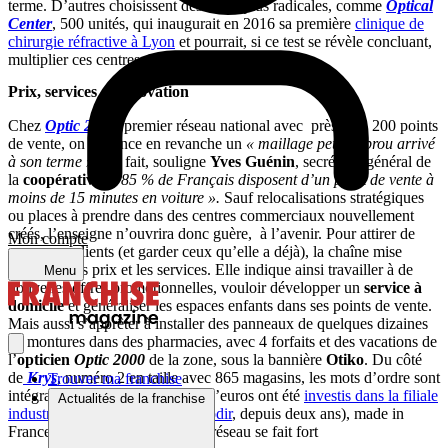
terme. D’autres choisissent des voies plus radicales, comme
Optical
Center
, 500 unités, qui inaugurait en 2016 sa première
clinique de
chirurgie réfractive à Lyon
et pourrait, si ce test se révèle concluant,
multiplier ces centres de profits en France.
Prix, services et innovation
Chez
Optic 2000
, premier réseau national avec près de 1 200 points
de vente, on annonce en revanche un
« maillage peu ou prou arrivé
à son terme ».
De fait, souligne
Yves Guénin
, secrétaire général de
la
coopérative
, «
85 % de Français disposent d’un point de vente à
moins de 15 minutes en voiture ».
Sauf relocalisations stratégiques
ou places à prendre dans des centres commerciaux nouvellement
créés, l’enseigne n’ouvrira donc guère, à l’avenir. Pour attirer de
Mon compte
nouveaux clients (et garder ceux qu’elle a déjà), la chaîne mise
plutôt sur les prix et les services. Elle indique ainsi travailler à de
Menu
nouvelles offres promotionnelles, vouloir développer un
service à
domicile
et généraliser les espaces enfants dans ses points de vente.
Mais aussi s’apprêter à installer des panneaux de quelques dizaines
de montures dans des pharmacies, avec 4 forfaits et des vacations de
l’
opticien
Optic 2000
de la zone, sous la bannière
Otiko
. Du côté
de
Krys
, numéro 2 en taille avec 865 magasins, les mots d’ordre sont
Trouver ma franchise
intégration verticale (9 millions d’euros ont été
investis dans la filiale
Actualités de la franchise
industrielle de
Krys Groupe
, Codir
, depuis deux ans), made in
France et innovation. La tête de réseau se fait fort