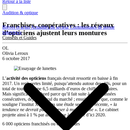
Retour à la liste
Audition & optique
Franchises, coopératives : les réseaux
Brèves et actus
Actualités du secteur
Communiqués de presse
d’opticiens ajustent leurs montures
Interviews
Conseils et Guides
OL
Olivia Leroux
6 octobre 2017
L’
activité des opticiens
français devrait ressortir en baisse à fin
2017. Un repli certes limité, puisqu’attendu autour des -1%, pour un
total de tout de même 6,5 milliards d’euros de chiffre d’affaires.
Mais significatif : d’abord parce qu’il fait suite à quatre années
consécutives, déjà, de recul du marché ; ensuite parce que, comme le
souligne l’institut Xerfi, dans une étude sectorielle récente, «
la
tendance ne devrait pas s’inverser à moyen terme ».
Le cabinet
projette ainsi à 1 % par an la baisse à attendre d’ici 2020.
6 000 opticiens franchisés ou coopérateurs