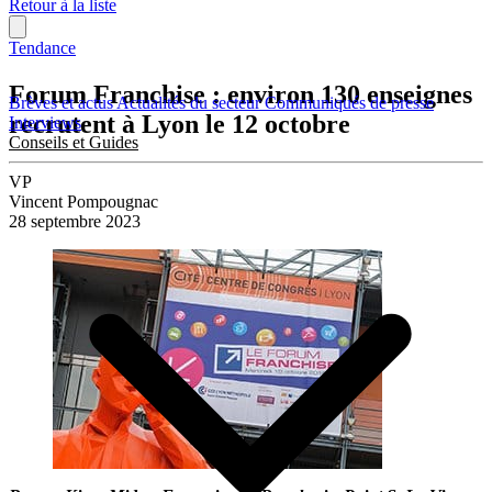
Retour à la liste
Tendance
Forum Franchise : environ 130 enseignes
Brèves et actus
Actualités du secteur
Communiqués de presse
recrutent à Lyon le 12 octobre
Interviews
Conseils et Guides
VP
Vincent Pompougnac
28 septembre 2023