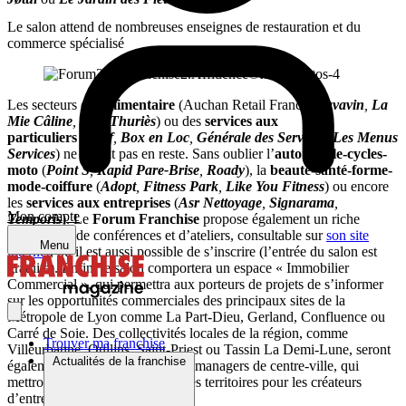
Le salon attend de nombreuses enseignes de restauration et du
commerce spécialisé
Les secteurs de
l’alimentaire
(Auchan Retail France,
Cavavin
,
La
Mie Câline
,
Yves Thuriès
) ou des
services aux
particuliers
(
Apef
,
Box en Loc
,
Générale des Services
,
Les Menus
Services
) ne seront pas en reste. Sans oublier l’
automobile-cycles-
moto
(
Point S
,
Rapid Pare-Brise
,
Roady
), la
beauté-santé-forme-
mode-coiffure
(
Adopt
,
Fitness Park
,
Like You Fitness
) ou encore
les
services aux entreprises
(
Asr Nettoyage
,
Signarama
,
Mon compte
Temporis
). Le
Forum Franchise
propose également un riche
programme de conférences et d’ateliers, consultable sur
son site
Menu
internet
, où il est aussi possible de s’inscrire (l’entrée du salon est
gratuite). Enfin, le salon comportera un espace « Immobilier
Commercial », qui permettra aux porteurs de projets de s’informer
sur les opportunités commerciales des principaux sites de la
Métropole de Lyon comme La Part-Dieu, Gerland, Confluence ou
Carré de Soie. Des collectivités locales de la région, comme
Trouver ma franchise
Villeurbanne, Oullins, Saint-Priest ou Tassin La Demi-Lune, seront
Actualités de la franchise
également représentées par leurs managers de centre-ville, qui
mettront en avant les atouts de ces territoires pour les créateurs
d’entreprise.