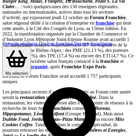
Burger King
,
Midas
,
Franprix
,
La Boucherie
,
Point S
,
La Vie
Claire
… : voici quelques-unes des 130 enseignes régionales,
nationales ou internationales, actives dans tous les secteurs
d’activité, qui exposeront jeudi 12 octobre au
Forum Franchise
,
salon régional dédié à la création d’entreprise en
franchise
qui tient
cette année, à la Cité des Congrès de Lyon, sa 15ème édition. En
2022, la manifestation organisée par la Chambre de Commerce et
d’Industrie Lyon Métropole Saint-Etienne Roanne avait accueilli 1
Conseils généraux
Devenir franchisé
Devenir franchiseur
757 participants uniques, majoritairement (67 %) originaires de la
région Auvergne Rhône-Alpes : des PME (21,13 %), des porteurs
de projet (17,3 %), des TPE (17,4 %) ou encore des ETI (4,7 %). Ce
qui en fait le deuxième salon français consacré à la
franchise
et
au
commerce organisé
, après
Franchise Expo Paris
.
Ma sélection
En 2022, le Forum Franchise avait accueilli 1 757 participants
uniques
Les principaux secteurs d’activité représentés au Forum cette année
seront la
restauration
et le
commerce spécialisé
. Dans la
restauration, les visiteurs pourront aller à la rencontre de réseaux à la
recherche de leurs futurs
franchisés
comme
Au Bureau
,
Hippopotamus
,
Léon
et
Volfoni
(Groupe Bertrand). Mais aussi
Dubble Food
,
Jordan Tomas–Pizza Mamamia
ou encore
Miss
Cookies Coffee
. Tandis que dans le commerce spécialisé, ils
pourront retrouver les enseignes
Isofrance Fenêtres et Energies
,
Jøtul
ou
Le Jardin des Fleurs
.