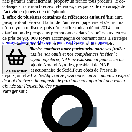
nets garantis annuellement, propose un franco tous produits, le dé-
colisage sur de nombreuses références, des packs de démarrage de
l’activité en jouets et en téléphonie.
L’offre de plusieurs centaines de références aujourd’hui
aura
presque doublée avant la fin de l’année en papeterie et s’enrichira
d’un rayon confiserie, puis d’une offre cadeau début 2014. Une
distribution de prospectus promotionnels dans les boîtes aux lettres
de près de 900 000 foyers accompagne ce tournant dans la stratégie
Conseils généraux
Devenir franchisé
Devenir franchiseur
d ‘enseigne, afin d’aller chercher de nouveaux flux clientèle.
«
Seddif store illustre combien notre partenariat porte ses fruits
:
nous avons mutualisé nos outils et nos compétences ‘métier’ :
Seddif pour le rayon papeterie, NAP investissement pour ceux du
jeu et du jouet,
ajoute Arnaud Ayrolles, président de NAP
Investissement et actionnaire de Seddif aux côtés de Presstalis
Ma sélection
depuis juillet 2012.
Seddif veut se positionner ainsi comme un expert
de tout l’univers du magasin de proximité en apportant une valeur
ajoutée sur l’ensemble des rayons
« .
Partager sur :