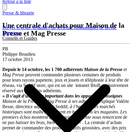
Retour à la liste
Presse & librairie
Une centrale d'achats pour Maison de la
Brèves et actus
Actualités du secteur
Communiqués de presse
Presse et Mag Presse
Interviews
Conseils et Guides
PB
Philippe Beaulieu
17 octobre 2013
Depuis le 14 octobre, les 1 700 adhérents
Maison de la Presse
et
Mag Presse
peuvent commander plusieurs centaines de produits
pour leurs rayons papeterie, jeux et jouets et téléphonie à leur tête de
réseau, via Seddif store, qui est un site intranet BtoB exclusivement
réservé aux magasins adhérents.
«
Il s’agit d’un virage important dans les apports des enseignes
Maison de la Presse et Mag Presse à ses adhérents
, explique Valérie
Besse, directrice adjointe de Seddif,
à l’heure où les marchés
historiques sont malheureusement en berne dans les magasins. Les
premiers échos montrent que les points de vente nous remercient de
ne pas baisser les bras, bien au contraire
« . La centrale d’achats
permet de commander des produits à tarifs grossistes, avec des prix