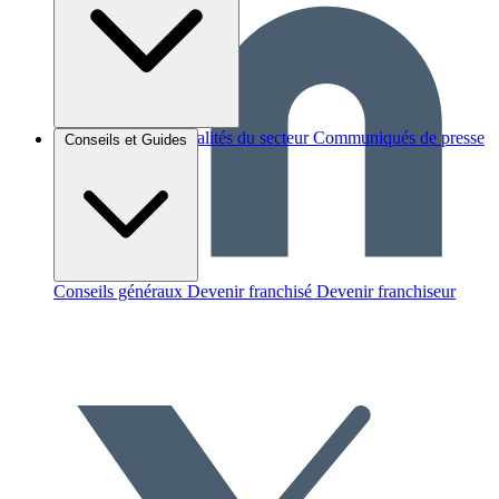
Brèves et actus
Actualités du secteur
Communiqués de presse
Conseils et Guides
Interviews
Conseils généraux
Devenir franchisé
Devenir franchiseur