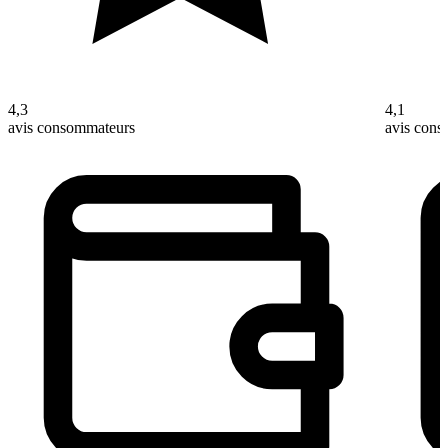
4,3
4,1
avis consommateurs
avis con