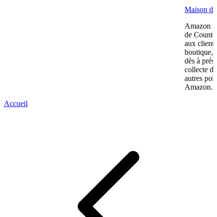
Maison de 
Amazon an
de Counter
aux client
boutique, 
dès à prés
collecte d
autres poin
Amazon...
Accueil