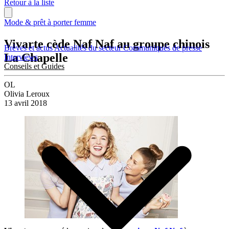
Retour à la liste
Mode & prêt à porter femme
Vivarte cède Naf Naf au groupe chinois
Brèves et actus
Actualités du secteur
Communiqués de presse
La Chapelle
Interviews
Conseils et Guides
OL
Olivia Leroux
13 avril 2018