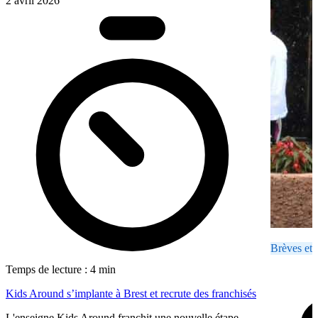
2 avril 2026
Brèves et 
Temps de lecture : 4 min
Kids Around s’implante à Brest et recrute des franchisés
L'enseigne Kids Around franchit une nouvelle étape