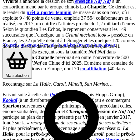
Vivarte
a annoncé la cession de son
enseigne
Naf Naf
à un
consortium mené par le groupe chinois
La Chapelle
. Ce dernier est
le leader du
prêt-à-porter féminin
de masse dans son pays, où il
exploite 9 448 points de vente, emploie 37 554 collaborateurs et a
réalisé, en 2017, un chiffre d’affaires proche de 1,2 milliard d’euros.
Selon le quotidien Les Echos, le repreneur conserverait les 149
succursales que l’enseigne au
« Grand méchant look »
possède en
France, les 32 qu’elle détient à l’étranger et les quelque 120 corners
Conseils généraux
Devenir franchisé
Devenir franchiseur
dont elle dispose dans les grands magasins. Ainsi que les
41
magasins affiliés
exerçant sous la bannière
Naf Naf
dans
l’Hexagone.
La Chapelle
prévoirait en outre l’ouverture de 500
boutiques
Naf Naf
en Chine d’ici 2025. Et même une centaine de
nouvelles créations en Europe, dont 70
en affiliation
(40 dans
l’Hexagone).
Ma sélection
Recentrage sur
La Halle, Caroll, Minelli, San Marina
…
Faisant suite à celles de
Pataugas
(au Français Hopps Group),
Kookaï
(à un distributeur australien), et
André
(au e-commerçant
Spartoo
) survenues depuis le printemps 2017, et précédant celles,
encore souhaitées, de
Besson
et
Chevignon
, la
cession de
Naf Naf
participe au plan de relance présenté par
Vivarte
en janvier 2017,
fondé sur la
« réorganisation de ses enseignes et de ses activités ».
Et plus précisément, sur un recentrage autour de ses réseaux
La
Halle
, pour le
prêt-à-porter en périphérie
,
Caroll
, pour le
prêt-à-
porter en centre-ville
,
Cosmoparis
,
Minelli
et
San Marina
pour la