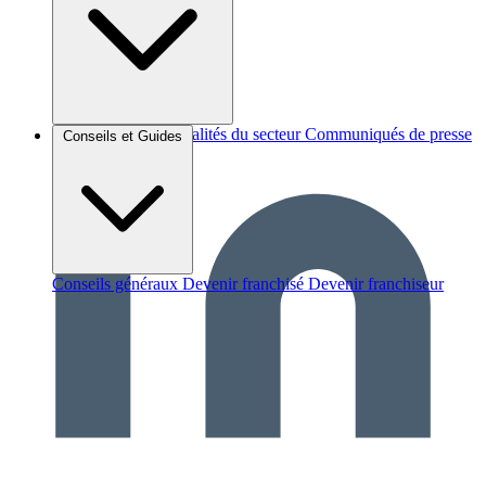
Brèves et actus
Actualités du secteur
Communiqués de presse
Conseils et Guides
Interviews
Conseils généraux
Devenir franchisé
Devenir franchiseur