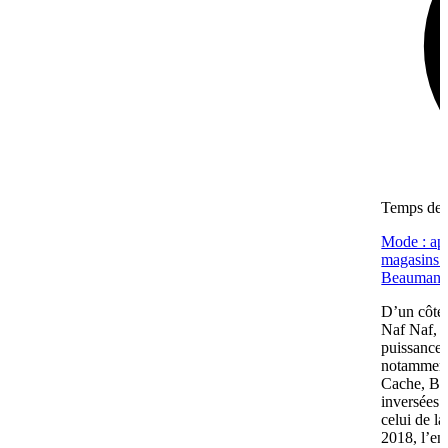
Temps de l
Mode : apr
magasins (
Beaumano
D’un côté,
Naf Naf, c
puissance 
notamment
Cache, Bré
inversées 
celui de l
2018, l’en