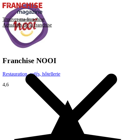
Trouver ma franchise
Actualités de la franchise
Franchise
NOOI
Restauration, cafés, hôtellerie
4,6