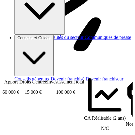
Brèves et actus
Actualités du secteur
Communiqués de presse
Conseils et Guides
Interviews
Conseils généraux
Devenir franchisé
Devenir franchiseur
Apport
Droits d'entrée
Investissement total
60 000 €
15 000 €
100 000 €
CA Réalisable (2 ans)
Nomb
N/C