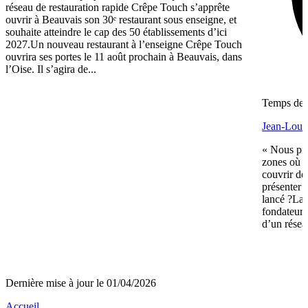
réseau de restauration rapide Crêpe Touch s’apprête
ouvrir à Beauvais son 30ᵉ restaurant sous enseigne, et
souhaite atteindre le cap des 50 établissements d’ici
2027.Un nouveau restaurant à l’enseigne Crêpe Touch
ouvrira ses portes le 11 août prochain à Beauvais, dans
l’Oise. Il s’agira de...
Temps de l
Jean-Louis
« Nous pré
zones où n
couvrir de
présenter 
lancé ?La 
fondateurs 
d’un réseau
Dernière mise à jour le 01/04/2026
Accueil