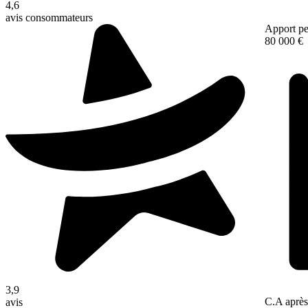
4,6
avis consommateurs
Apport pe
80 000 €
3,9
C.A après
avis