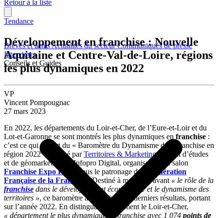
Retour à la liste
Tendance
Développement en franchise : Nouvelle
Brèves et actus
Actualités du secteur
Communiqués de presse
Aquitaine et Centre-Val-de-Loire, régions
Interviews
Conseils et Guides
les plus dynamiques en 2022
VP
Vincent Pompougnac
27 mars 2023
En 2022, les départements du Loir-et-Cher, de l’Eure-et-Loir et du
Lot-et-Garonne se sont montrés les plus dynamiques en
franchise
:
c’est ce qui ressort du « Baromètre du Dynamisme de la franchise en
région 2022 », réalisé par
Territoires & Marketing
, institut d’études
et de géomarketing, et Infopro Digital, organisateur du salon
Franchise Expo Paris
, sous le patronage de la
Fédération
Française de la Franchise
. Destiné à mettre en avant
« le rôle de la
franchise
dans le développement économique et le dynamisme des
territoires »
, ce baromètre a donc livré ses derniers résultats, portant
sur l’année 2022. En distinguant notamment le Loir-et-Cher,
« département le plus dynamique en franchise avec 1 074
points de