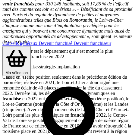
vente franchisés
pour 330 248 habitants, soit 17,85 % de l’effectif
total des commerces loir-et-chériens »
.
« Bénéficiant de sa proximité
avec Paris et du regain de dynamisme de petites et moyennes
agglomérations telles que Blois ou Romorantin, le Loir-et-Cher
s’impose comme une zone d’implantation privilégiée pour les
enseignes qui y trouvent une concurrence dynamique mais aussi de
nombreuses opportunités de développement »
, soulignent les auteurs
de cette étude.
Conseils généraux
Devenir franchisé
Devenir franchiseur
Le Loir-et-Cher est le département qui s’est montré le plus
dynamique en franchise en 2022
Ma sélection
Classé en 41ème position seulement dans la précédente édition du
baromètre, réalisée en 2021, le Loir-et-Cher a donc signé une
remontée éclair de 40 places pour prendre la tête du classement
2022. Derrière lui, les départements les plus dynamiques en
franchise
en 2022 ont été l’Eure-et-Loir (en deuxième position), le
Lot-et-Garonne (troisième), la Côte d’Or (quatrième) et les Landes
(cinquième). Avec deux départements (le Loir-et-Cher et l’Eure-et-
Loir) parmi les plus dynamiques en
franchise
en 2022, le Centre-
Val-de-Loire se positionne logiquement comme la deuxième région
de France sur ce critère, comme en 2019 (après avoir rétrogradé à la
troisième place en 2021). La tête du classement revient à la région