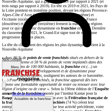
Nouvelle-Aquitaine, qui a gagné une place par rapport à 2021 (et
trois rangs par rapport à 2019). En tête en 2019 et 2021, les Pays de
la Loire pointent en troisième position, devant les régions Provence-
Alpes-Côte d’Azur (quatrième), Normandie (cinquième) et
Occitanie (sixième). Le Grand-Est (onzième), l’Ile-de-France
(douzième) et la Corse (treizième) ferment la marche des régions
pour ce qui est de leur dynamisme en
franchise
en 2022. Dernière
du classement en 2021, le Grand-Est signe tout de même une
progression de deux places.
La tête du classement des régions les plus dynamiques revient à la
Nouvelle-Aquitaine
« Avec 86 % de
points de vente franchisés
situés en dehors de la
Mon compte
région parisienne et 58 % de points de vente implantés dans des
villes de moins de 100 000 habitants, la
franchise
est (…) un
Menu
incroyable vecteur de développement et de dynamisme pour
l’économie des territoires,
soulignent les auteurs de ce baromètre.
(…)
Pour les futurs franchisés, la franchise apparait dès lors
comme une formidable opportunité de rester ou renouer avec leur
région d’origine ou de cœur ».
Selon la 19ème édition de l’
Enquête
annuelle de la franchise
(menée par l’institut Kantar pour la
Trouver ma franchise
Banque Populaire
, en partenariat avec la
Fédération française de
Actualités de la franchise
la franchise
), la majorité des
franchisés
(74 %) créent leur
entreprise dans la même région que leur activité précédente, voire