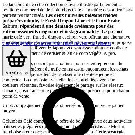
Le lancement de cette collection estivale illustre parfaitement la
politique commerciale de Columbus Café en matière de soutien à ses
partenaires franchisés.
Les deux nouvelles boissons froides
préparées minute, le Fresh Dragon Lime et le Coco Fraise
Sakura, répondent à une demande croissante pour des
rafraîchissements originaux et instagrammables
. Le premier
marie café vert, fruit du dragon et citron vert, offrant une alternative
énergisante sans l’amertume du café traditionnel. Le second propose
Conseils généraux
Devenir franchisé
Devenir franchiseur
un voyage gustatif vers le Japon avec son association de coulis de
fraise, sirop de fleur de cerisier et lait de coco végétal Alpro.
Ces innovations ne sont pas anodines pour les entrepreneurs du
réseau. Elles génèrent du trafic en magasin, encouragent les achats
Ma sélection
d’impulsion et permettent de fidéliser une clientèle jeune et
connectée. La dimension visuelle de ces produits, avec leurs
couleurs vibrantes, favorise également le partage sur les réseaux
sociaux, créant ainsi une publicité organique précieuse pour chaque
point de vente.
Un accompagnement gourmand pensé pour maximiser le panier
moyen
Columbus Café complète son offre de boissons avec deux nouvelles
pâtisseries préparées quotidiennement par les baristas : le Muffin
framboise cœur coco et le Donut façon Pavlova.
Cette stratégie