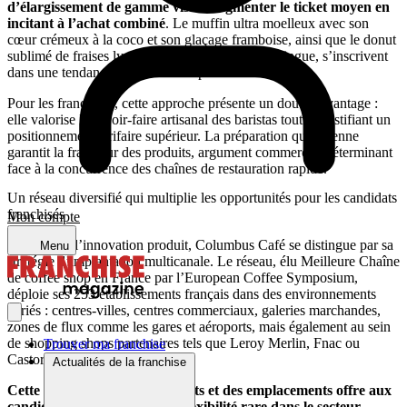
d’élargissement de gamme vise à augmenter le ticket moyen en
incitant à l’achat combiné
. Le muffin ultra moelleux avec son
cœur crémeux à la coco et son glaçage framboise, ainsi que le donut
sublimé de fraises lyophilisées et d’éclats de meringue, s’inscrivent
dans une tendance gourmande et premium.
Pour les franchisés, cette approche présente un double avantage :
elle valorise le savoir-faire artisanal des baristas tout en justifiant un
positionnement tarifaire supérieur. La préparation quotidienne
garantit la fraîcheur des produits, argument commercial déterminant
face à la concurrence des chaînes de restauration rapide.
Un réseau diversifié qui multiplie les opportunités pour les candidats
franchisés
Mon compte
Au-delà de l’innovation produit, Columbus Café se distingue par sa
Menu
stratégie d’implantation multicanale. Le réseau, élu Meilleure Chaîne
de coffee shop en France par l’European Coffee Symposium,
déploie ses 253 établissements français dans des environnements
variés : centres-villes, centres commerciaux, galeries marchandes,
zones de flux comme les gares et aéroports, mais également au sein
de shopping shops partenaires tels que Leroy Merlin, Fnac ou
Trouver ma franchise
Castorama.
Actualités de la franchise
Cette diversification des formats et des emplacements offre aux
candidats à la franchise une flexibilité rare dans le secteur
.