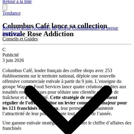
Retour à la liste
Tendance
Columbus Café lance sa collection
Brèves et actus
Actualités du secteur
Communiqués de presse
estivale Rose Addiction
Interviews
Conseils et Guides
C
Publicité
3 juin 2026
Columbus Café, leader français des coffee shops avec 253
établissements sur le territoire national, déploie une nouvelle
offensive commerciale estivale à partir du 9 juin. L’enseigne du
groupe Wagram Food Services lance quatre créations inédites aux
tonalités roses, conçues pour séduire une clientèle en quête de
fraîcheur et d’originalité.
Cette stratégie de renouvellement
régulier de l’offre constitue un levier commercial majeur pour
les 121 franchisés du réseau
, leur permettant de maintenir
l’attractivité de leur point de vente tout au long de l’année.
Une gamme estivale stratégique pour booster le chiffre d’affaires des
franchisés