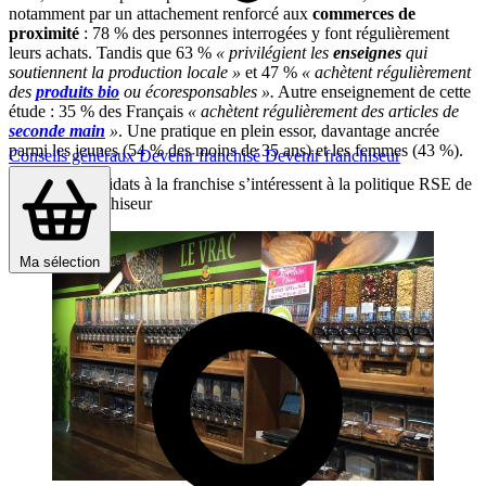
notamment par un attachement renforcé aux
commerces de
proximité
: 78 % des personnes interrogées y font régulièrement
leurs achats. Tandis que 63 %
« privilégient les
enseignes
qui
soutiennent la production locale »
et 47 %
« achètent régulièrement
des
produits bio
ou écoresponsables ».
Autre enseignement de cette
étude : 35 % des Français
« achètent régulièrement des articles de
seconde main
»
. Une pratique en plein essor, davantage ancrée
parmi les jeunes (54 % des moins de 35 ans) et les femmes (43 %).
Conseils généraux
Devenir franchisé
Devenir franchiseur
38 % des candidats à la franchise s’intéressent à la politique RSE de
leur futur franchiseur
Ma sélection