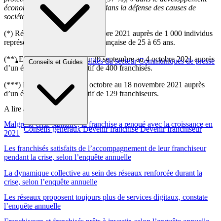
économique local »
(95 %) et
« dans la défense des causes de
société »
(92 %).
(*) Réalisée du 18 au 20 novembre 2021 auprès de 1 000 individus
représentatifs de la population française de 25 à 65 ans.
(**) Etude par téléphone du 20 septembre au 4 octobre 2021 auprès
Brèves et actus
Actualités du secteur
Communiqués de presse
Conseils et Guides
d’un échantillon représentatif de 400 franchisés.
Interviews
(***) Etude en ligne du 12 octobre au 18 novembre 2021 auprès
d’un échantillon représentatif de 129 franchiseurs.
A lire aussi :
Malgré la crise sanitaire, la franchise a renoué avec la croissance en
Conseils généraux
Devenir franchisé
Devenir franchiseur
2021
Les franchisés satisfaits de l’accompagnement de leur franchiseur
pendant la crise, selon l’enquête annuelle
La dynamique collective au sein des réseaux renforcée durant la
crise, selon l’enquête annuelle
Les réseaux proposent toujours plus de services digitaux, constate
l’enquête annuelle