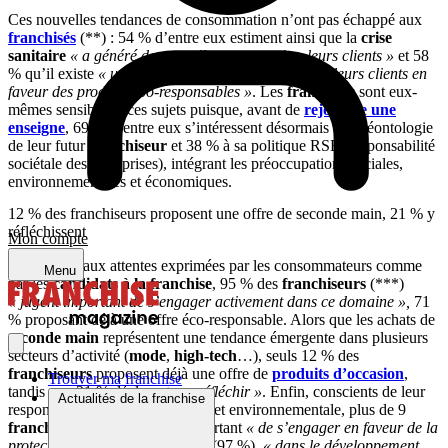
Ces nouvelles tendances de consommation n’ont pas échappé aux
franchisés
(**) : 54 % d’entre eux estiment ainsi que la
crise
sanitaire
« a généré de nouvelles attentes chez leurs clients »
et 58
% qu’il existe
« une attente de plus en plus forte de leurs clients en
faveur des produits éco-responsables »
. Les
franchisés
sont eux-
mêmes sensibles à ces sujets puisque, avant de
rejoindre une
enseigne
, 69 % d’entre eux s’intéressent désormais à la déontologie
de leur futur
franchiseur
et 38 % à sa politique RSE (responsabilité
sociétale des entreprises), intégrant les préoccupations sociales,
environnementales et économiques.
12 % des franchiseurs proposent une offre de seconde main, 21 % y
réfléchissent
Mon compte
En réponse aux attentes exprimées par les consommateurs comme
Menu
par les
candidats à la franchise
, 95 % des
franchiseurs
(***)
« jugent important de s’engager activement dans ce domaine »,
71
% proposant déjà une offre éco-responsable. Alors que les achats de
seconde main
représentent une tendance émergente dans plusieurs
secteurs d’activité (
mode
,
high-tech
…), seuls 12 % des
franchiseurs
proposent déjà une offre de
produits d’occasion
,
Trouver ma franchise
tandis que 21 % déclarent
« y réfléchir »
. Enfin, conscients de leur
Actualités de la franchise
responsabilité en matière sociale et environnementale, plus de 9
franchiseurs
sur 10 jugent important
« de s’engager en faveur de la
protection de l’environnement »
(97 %),
« dans le développement