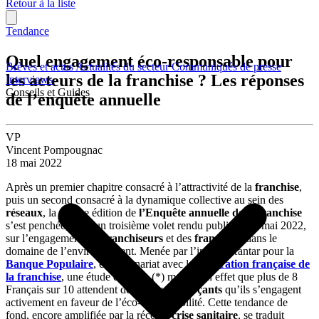
Retour à la liste
Tendance
Quel engagement éco-responsable pour
Brèves et actus
Actualités du secteur
Communiqués de presse
les acteurs de la franchise ? Les réponses
Interviews
Conseils et Guides
de l’enquête annuelle
VP
Vincent Pompougnac
18 mai 2022
Après un premier chapitre consacré à l’attractivité de la
franchise
,
puis un second consacré à la dynamique collective au sein des
réseaux
, la 18ème édition de
l’Enquête annuelle de la franchise
s’est penchée, dans un troisième volet rendu public le 13 mai 2022,
sur l’engagement des
franchiseurs
et des
franchisés
dans le
domaine de l’environnement. Menée par l’institut Kantar pour la
Banque Populaire
, en partenariat avec la
Fédération française de
la franchise
, une étude en ligne (*) montre en effet que plus de 8
Français sur 10 attendent de leurs
commerçants
qu’ils s’engagent
activement en faveur de l’éco-responsabilité. Cette tendance de
fond, encore amplifiée par la récente
crise sanitaire
, se traduit