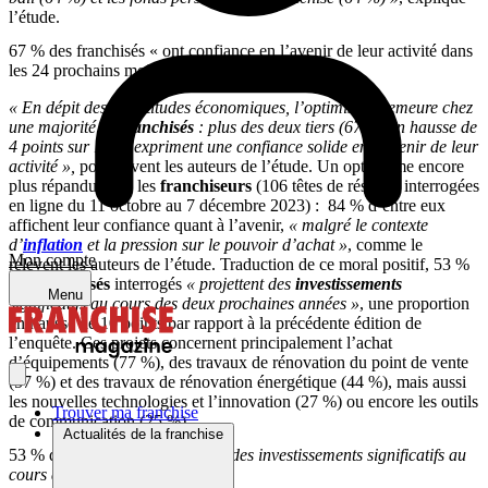
l’étude.
67 % des franchisés « ont confiance en l’avenir de leur activité dans
les 24 prochains mois »
« En dépit des incertitudes économiques, l’optimisme demeure chez
une majorité de
franchisés
: plus des deux tiers (67 %, en hausse de
4 points sur 1 an) expriment une confiance solide en l’avenir de leur
activité »,
poursuivent les auteurs de l’étude. Un optimisme encore
plus répandu chez les
franchiseurs
(106 têtes de réseaux interrogées
en ligne du 11 octobre au 7 décembre 2023) : 84 % d’entre eux
affichent leur confiance quant à l’avenir,
« malgré le contexte
d’
inflation
et la pression sur le pouvoir d’achat »
, comme le
Mon compte
relèvent les auteurs de l’étude. Traduction de ce moral positif, 53 %
des
franchisés
interrogés
« projettent des
investissements
Menu
significatifs au cours des deux prochaines années »
, une proportion
en hausse de 10 points par rapport à la précédente édition de
l’enquête. Ces projets concernent principalement l’achat
d’équipements (77 %), des travaux de rénovation du point de vente
(57 %) et des travaux de rénovation énergétique (44 %), mais aussi
les nouvelles technologies et l’innovation (27 %) ou encore les outils
Trouver ma franchise
de communication (25 %).
Actualités de la franchise
53 % des franchisés
« projettent des investissements significatifs au
cours des 2 prochaines années »