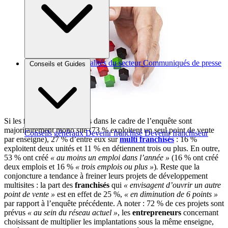
Brèves et actus
Actualités du secteur
Communiqués de presse
Conseils et Guides
Interviews
Si les
franchisés
interrogés dans le cadre de l’enquête sont
majoritairement mono site (73 % exploitent un seul point de vente
Conseils généraux
Devenir franchisé
Devenir franchiseur
par enseigne), 27 % d’entre eux sur
multi franchisés
: 16 %
exploitent deux unités et 11 % en détiennent trois ou plus. En outre,
53 % ont créé
« au moins un emploi dans l’année »
(16 % ont créé
deux emplois et 16 %
« trois emplois ou plus »
)
.
Reste que la
conjoncture a tendance à freiner leurs projets de développement
multisites : la part des
franchisés
qui
« envisagent d’ouvrir un autre
point de vente »
est en effet de 25 %,
« en diminution de 6 points »
par rapport à l’enquête précédente. A noter : 72 % de ces projets sont
prévus
« au sein du réseau actuel »
, les
entrepreneurs
concernant
choisissant de multiplier les implantations sous la même enseigne,