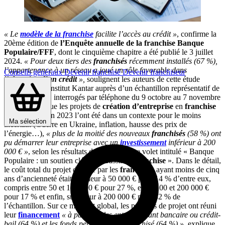
« Le
modèle de la franchise
facilite l’accès au crédit »
, confirme la
20ème édition de
l’Enquête annuelle de la franchise Banque
Populaire/FFF
, dont le cinquième chapitre a été publié le 3 juillet
2024.
« Pour deux tiers des
franchisés
récemment installés (67 %),
l’appartenance à un réseau a joué un rôle favorable dans
Conseils généraux
Devenir franchisé
Devenir franchiseur
l’
obtention d’un crédit
»,
soulignent les auteurs de cette étude
(réalisée par l’institut Kantar auprès d’un échantillon représentatif de
403 franchisés, interrogés par téléphone du 9 octobre au 7 novembre
2023)
.
Alors que les projets de
création d’entreprise
en
franchise
menés à bien en 2023 l’ont été dans un contexte pour le moins
Ma sélection
incertain (Guerre en Ukraine, inflation, hausse des prix de
l’énergie…),
« plus de la moitié des nouveaux
franchisés
(58 %) ont
pu démarrer leur entreprise avec un
investissement
inférieur à 200
000 € »
, selon les résultats de ce cinquième volet intitulé « Banque
Populaire : un soutien clé pour réussir en
franchise
». Dans le détail,
le coût total du projet déclaré par les
franchisés
ayant moins de cinq
ans d’ancienneté était inférieur à 50 000 € pour 14 % d’entre eux,
compris entre 50 et 100 000 € pour 27 %, entre 100 et 200 000 €
pour 17 % et enfin, supérieur à 200 000 € pour 42 % de
l’échantillon. Sur ce montant global, les porteurs de projet ont réuni
leur
financement
« à parts égales entre emprunt bancaire ou crédit-
bail (64 %) et les fonds personnels du franchisé (64 %) »
, explique