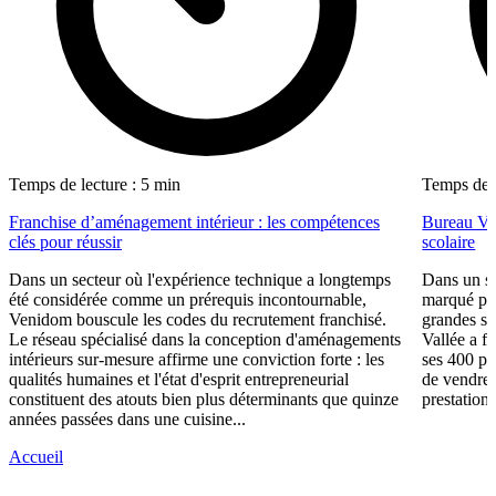
Temps de lecture : 5 min
Temps de l
Franchise d’aménagement intérieur : les compétences
Bureau Val
clés pour réussir
scolaire
Dans un secteur où l'expérience technique a longtemps
Dans un se
été considérée comme un prérequis incontournable,
marqué par
Venidom bouscule les codes du recrutement franchisé.
grandes su
Le réseau spécialisé dans la conception d'aménagements
Vallée a fa
intérieurs sur-mesure affirme une conviction forte : les
ses 400 po
qualités humaines et l'état d'esprit entrepreneurial
de vendre 
constituent des atouts bien plus déterminants que quinze
prestations
années passées dans une cuisine...
Accueil