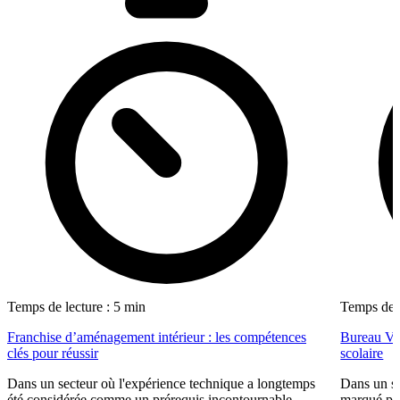
Temps de lecture : 5 min
Temps de l
Franchise d’aménagement intérieur : les compétences
Bureau Val
clés pour réussir
scolaire
Dans un secteur où l'expérience technique a longtemps
Dans un se
été considérée comme un prérequis incontournable,
marqué par