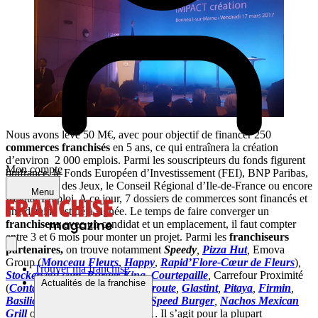
Nous avons levé 50 M€, avec pour objectif de financer 250
commerces franchisés
en 5 ans, ce qui entraînera la création
d’environ 2 000 emplois. Parmi les souscripteurs du fonds figurent
Mon compte
bpifrance, le Fonds Européen d’Investissement (FEI), BNP Paribas,
la Française des Jeux, le Conseil Régional d’Ile-de-France ou encore
Menu
Revital’Emploi. A ce jour, 7 dossiers de commerces sont financés et
une dizaine est déjà signée. Le temps de faire converger un
franchiseur
avec un candidat et un emplacement, il faut compter
entre 3 et 6 mois pour monter un projet. Parmi les
franchiseurs
partenaires,
on trouve notamment
Speedy
,
Pizza Hut
,
Emova
Group (
Monceau Fleurs
,
Happy
,
Rapid’Flore-Cœur de Fleurs
)
,
Trouver ma franchise
Stockerseul.com
,
Burger King
,
Courtepaille
,
Carrefour Proximité
Actualités de la franchise
(
Contact
,
City
,
Express
)
,
class’croute
,
Glastint
,
Pitaya
,
Firmin
,
Basilic&Co
,
Sequoïa Pressing
,
Speed Burger
,
Nachos Mexican
Grill
ou encore
Mail Boxes Etc
…
Il s’agit pour la plupart