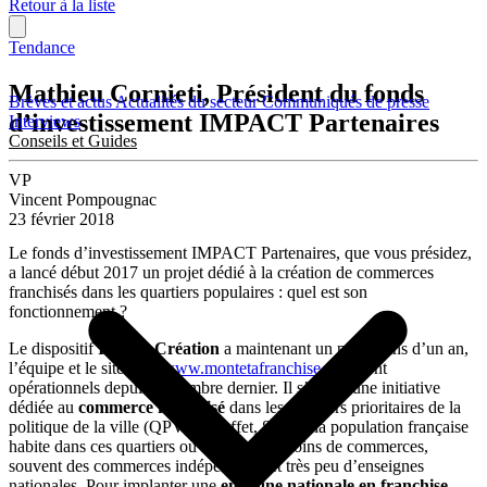
Retour à la liste
Tendance
Mathieu Cornieti, Président du fonds
Brèves et actus
Actualités du secteur
Communiqués de presse
d’investissement IMPACT Partenaires
Interviews
Conseils et Guides
VP
Vincent Pompougnac
23 février 2018
Le fonds d’investissement IMPACT Partenaires, que vous présidez,
a lancé début 2017 un projet dédié à la création de commerces
franchisés dans les quartiers populaires : quel est son
fonctionnement ?
Le dispositif
Impact Création
a maintenant un peu moins d’un an,
l’équipe et le site web
www.montetafranchise.com
sont
opérationnels depuis septembre dernier. Il s’agit d’une initiative
dédiée au
commerce franchisé
dans les quartiers prioritaires de la
politique de la ville (QPV). En effet, 8 % de la population française
habite dans ces quartiers où l’on trouve moins de commerces,
souvent des commerces indépendants et très peu d’enseignes
nationales. Pour implanter une
enseigne nationale
en franchise
,