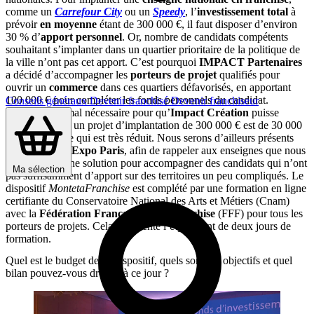
comme un
Carrefour City
ou un
Speedy
, l’
investissement
total
à
prévoir
en moyenne
étant de 300 000 €, il faut disposer d’environ
30 % d’
apport personnel
. Or, nombre de candidats compétents
souhaitant s’implanter dans un quartier prioritaire de la politique de
la ville n’ont pas cet apport. C’est pourquoi
IMPACT Partenaires
a décidé d’accompagner les
porteurs de projet
qualifiés pour
ouvrir un
commerce
dans ces quartiers défavorisés, en apportant
100 000 € pour compléter les fonds personnels du candidat.
Conseils généraux
Devenir franchisé
Devenir franchiseur
L’apport minimal nécessaire pour qu’
Impact Création
puisse
intervenir dans un projet d’implantation de 300 000 € est de 30 000
€ seulement, ce qui est très réduit. Nous serons d’ailleurs présents
sur
Franchise Expo Paris
, afin de rappeler aux enseignes que nous
représentons une solution pour accompagner des candidats qui n’ont
Ma sélection
pas suffisamment d’apport sur des territoires un peu compliqués. Le
dispositif
MontetaFranchise
est complété par une formation en ligne
certifiante du Conservatoire National des Arts et Métiers (Cnam)
avec la
Fédération Française de la Franchise
(FFF) pour tous les
porteurs de projets. Cela représente l’équivalent de deux jours de
formation.
Quel est le budget de ce dispositif, quels sont ses objectifs et quel
bilan pouvez-vous dresser à ce jour ?