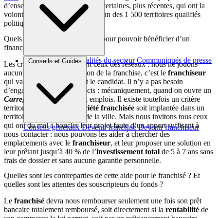
d’enseignes nationales ou, pour certaines, plus récentes, qui ont la
volonté de se développer dans l’un des 1 500 territoires qualifiés
politique de la ville.
Quels sont les critères à remplir pour pouvoir bénéficier d’un
financement ?
Brèves et actus
Actualités du secteur
Communiqués de presse
Conseils et Guides
Les critères de sélection sont ceux des réseaux : nous ne jouons
Interviews
aucun rôle dans l’exploitation de la franchise, c’est le
franchiseur
qui valide l’emplacement et le candidat. Il n’y a pas besoin
d’engagements sociaux précis : mécaniquement, quand on ouvre un
Carrefour City
, on crée six emplois. Il existe toutefois un critère
territorial : il faut que la
société franchisée
soit implantée dans un
territoire qualifié politique de la ville. Mais nous invitons tous ceux
qui ont du mal à boucler leur projet faute d’un apport suffisant à
Conseils généraux
Devenir franchisé
Devenir franchiseur
nous contacter : nous pouvons les aider à chercher des
emplacements avec le
franchiseur
, et leur proposer une solution en
leur prêtant jusqu’à 40 % de l’
investissement
total
de 5 à 7 ans sans
frais de dossier et sans aucune garantie personnelle.
Quelles sont les contreparties de cette aide pour le franchisé ? Et
quelles sont les attentes des souscripteurs du fonds ?
Le
franchisé
devra nous rembourser seulement une fois son prêt
bancaire totalement remboursé, soit directement si la
rentabilité
de