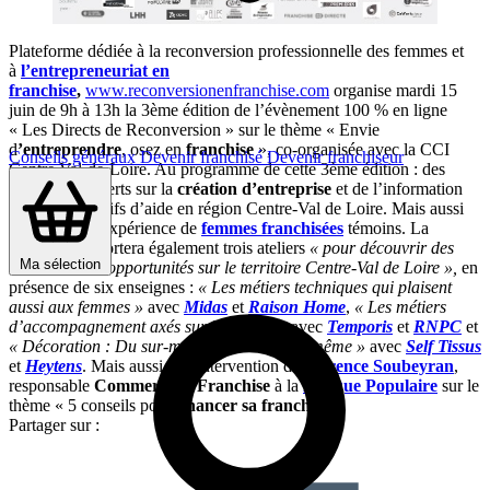
Plateforme dédiée à la reconversion professionnelle des femmes et
à
l’entrepreneuriat en
franchise
,
www.reconversionenfranchise.com
organise mardi 15
juin de 9h à 13h la 3ème édition de l’évènement 100 % en ligne
« Les Directs de Reconversion » sur le thème « Envie
d
’entreprendre
, osez en
franchise
», co-organisée avec la CCI
Conseils généraux
Devenir franchisé
Devenir franchiseur
Centre Val-de-Loire. Au programme de cette 3ème édition : des
conseils d’experts sur la
création d’entreprise
et de l’information
sur les dispositifs d’aide en région Centre-Val de Loire. Mais aussi
des retours d’expérience de
femmes franchisées
témoins. La
matinée comportera également trois ateliers
« pour découvrir des
Ma sélection
métiers et des opportunités sur le territoire Centre-Val de Loire »,
en
présence de six enseignes :
« Les métiers techniques qui plaisent
aussi aux femmes »
avec
Midas
et
Raison Home
,
« Les métiers
d’accompagnement axés sur l’humain »
avec
Temporis
et
RNPC
et
« Décoration : Du sur-mesure au Faire soi-même »
avec
Self Tissus
et
Heytens
. Mais aussi une intervention de
Florence Soubeyran
,
responsable
Commerce et Franchise
à la
Banque Populaire
sur le
thème « 5 conseils pour
financer sa franchise
».
Partager sur :