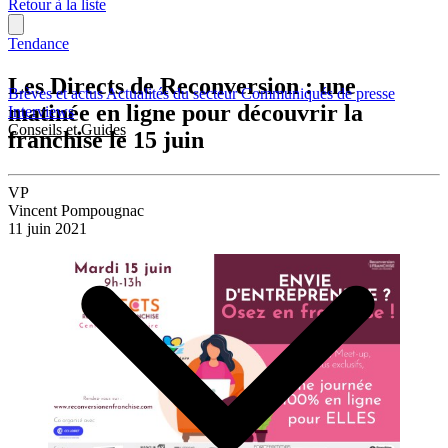
Retour à la liste
Tendance
Les Directs de Reconversion : une
Brèves et actus
Actualités du secteur
Communiqués de presse
matinée en ligne pour découvrir la
Interviews
Conseils et Guides
franchise le 15 juin
VP
Vincent Pompougnac
11 juin 2021