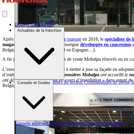
Trouver ma franchise
Actualités de la franchise
Après avoir
revu sa plateforme de marque
en 2018, le
spécialiste de l
magasin
.
Depuis début 2020, l’enseigne
développée en concession
a
Belgique, 12 au Royaume-Uni, 3 en Espagne…).
A fin juin, 32 façades et 23 points de vente Mobalpa rénovés ou en co
L’ensemble du réseau a été invité à mettre à jour sa façade en adoptan
d’enthousiasme que les
concessionnaires Mobalpa
ont accueilli le
no
ont déjà été installées ou sont en cours d’installation »
dans autant de
Brèves et actus
Actualités du secteur
Communiqués de presse
I
Conseils et Guides
Belgique.
Conseils généraux
Devenir franchisé
Devenir franchiseur