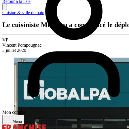
Retour à la liste
Cuisine & salle de bain
Le cuisiniste Mobalpa a commencé le dépl
VP
Vincent Pompougnac
3 juillet 2020
Mon compte
Menu